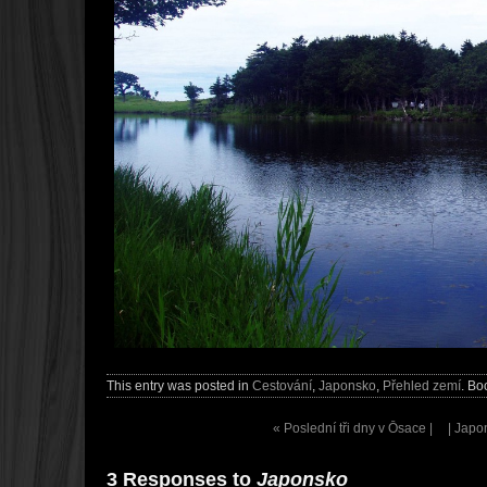
This entry was posted in
Cestování
,
Japonsko
,
Přehled zemí
. Bo
«
Poslední tři dny v Ōsace |
| Jap
3 Responses to
Japonsko