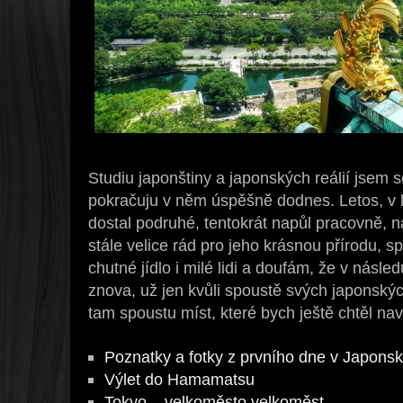
Studiu japonštiny a japonských reálií jsem 
pokračuju v něm úspěšně dodnes. Letos, v 
dostal podruhé, tentokrát napůl pracovně,
stále velice rád pro jeho krásnou přírodu, s
chutné jídlo i milé lidi a doufám, že v násle
znova, už jen kvůli spoustě svých japonských
tam spoustu míst, které bych ještě chtěl navš
Poznatky a fotky z prvního dne v Japons
Výlet do Hamamatsu
Tokyo – velkoměsto velkoměst