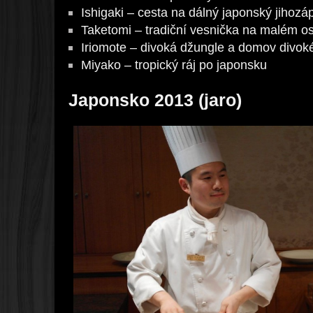
Ishigaki – cesta na dálný japonský jihozá
Taketomi – tradiční vesnička na malém o
Iriomote – divoká džungle a domov divok
Miyako – tropický ráj po japonsku
Japonsko 2013 (jaro)