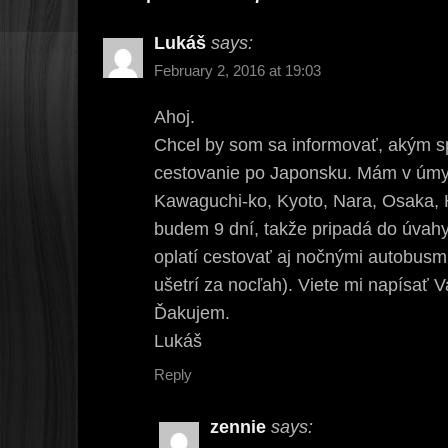
Lukáš
says:
February 2, 2016 at 19:03
Ahoj.
Chcel by som sa informovať, akým s
cestovanie po Japonsku. Mám v úmysl
Kawaguchi-ko, Kyoto, Nara, Osaka, 
budem 9 dní, takže pripadá do úvahy
oplatí cestovať aj nočnými autobusmi
ušetrí za nocľah). Viete mi napísať
Ďakujem.
Lukáš
Reply
zennie
says: