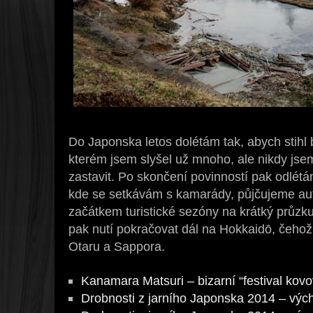
Do Japonska letos dolétám tak, abych stihl 
kterém jsem slyšel už mnoho, ale nikdy jsem
zastavit. Po skončení povinností pak odlét
kde se setkávám s kamarády, půjčujeme aut
začátkem turistické sezóny na krátký průz
pak nutí pokračovat dál na Hokkaidō, čeho
Otaru a Sappora.
Kanamara Matsuri – bizarní “festival kov
Drobnosti z jarního Japonska 2014 – výc