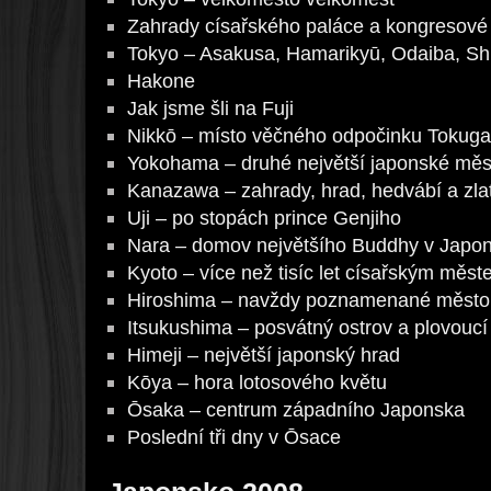
Zahrady císařského paláce a kongresové
Tokyo – Asakusa, Hamarikyū, Odaiba, Sh
Hakone
Jak jsme šli na Fuji
Nikkō – místo věčného odpočinku Tokug
Yokohama – druhé největší japonské měs
Kanazawa – zahrady, hrad, hedvábí a zlaté
Uji – po stopách prince Genjiho
Nara – domov největšího Buddhy v Japo
Kyoto – více než tisíc let císařským měs
Hiroshima – navždy poznamenané město
Itsukushima – posvátný ostrov a plovoucí
Himeji – největší japonský hrad
Kōya – hora lotosového květu
Ōsaka – centrum západního Japonska
Poslední tři dny v Ōsace