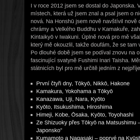
I v roce 2012 jsem se dostal do Japonska. V
místech, která už jsem znal a psal jsem o n
nová. Na Honshū jsem nově navštívil nově
chrámy a Velkého Buddhu v Kamakuře, zahr
Kintaikyō v Iwakuni. Úplně nová pro mě vša
který mě okouzlil, takže doufám, že se tam 
Po dlouhé době jsem se podíval znovu na o
fascinující svatyně Fushimi Inari Taisha. Mě
státnicích byl pro mě určitě jedním z nejpří
První čtyři dny, Tōkyō, Nikkō, Hakone
Kamakura, Yokohama a Tōkyō
Kanazawa, Uji, Nara, Kyōto
Kyōto, Itsukushima, Hiroshima
Himeji, Kobe, Ōsaka, Kyōto, Toyohashi
Ze Shizuoky přes Tōkyō na Matsushimu –
Japonsko”
Kumamoto a Nagasaki – poprvé na Kyūs