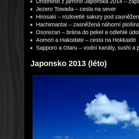
Drobnosti z jarního Japonska 2014 – záp
Jezero Towada – cesta na sever
Hirosaki – rozkvetlé sakury pod zasněže
Hachimantai – zasněžená náhorní plošin
Osorezan – brána do pekel a odlehlé údo
Aomori a Hakodate – cesta na Hokkaidō
Sapporo a Otaru – vodní kanály, sushi a 
Japonsko 2013 (léto)