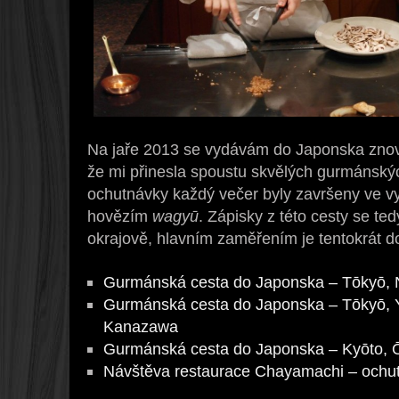
Na jaře 2013 se vydávám do Japonska znovu
že mi přinesla spoustu skvělých gurmánsk
ochutnávky každý večer byly završeny ve v
hovězím
wagyū
. Zápisky z této cesty se te
okrajově, hlavním zaměřením je tentokrát 
Gurmánská cesta do Japonska – Tōkyō, 
Gurmánská cesta do Japonska – Tōkyō,
Kanazawa
Gurmánská cesta do Japonska – Kyōto, Ō
Návštěva restaurace Chayamachi – och