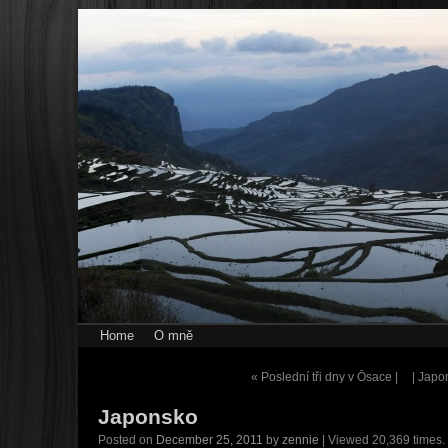
Home
O mně
«
Poslední tři dny v Ōsace |
| Jap
Japonsko
Posted on
December 25, 2011
by
zennie
| Viewed 20,369 times.