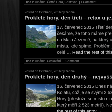
Filed in
Albánie
,
Černá Hora
,
Cestování
|
1 Comment
Posted on
October 8, 2016
by
zennie
Prokleté hory, den třetí – relax u 
17. červenec 2015 Třetí de
čekáme, že toho máme pře
na Maja Jezercë, na který 
místa, kde spíme. Problém 
celé …
Read the rest of thi
Filed in
Albánie
,
Cestování
|
1 Comment
Posted on
October 8, 2016
by
zennie
Prokleté hory, den druhý – nejvyš
16. červenec 2015 Dnes nás
Kolatu, což je se svými 2 5
Hory (přestože se místo ní
který měří 2 523 metrů). N
the rest of this entry
→