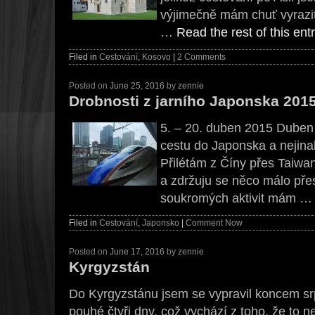
výjimečně mám chuť vyrazi
…
Read the rest of this ent
Filed in
Cestování
,
Kosovo
|
2 Comments
Posted on
June 25, 2016
by
zennie
Drobnosti z jarního Japonska 201
5. – 20. duben 2015 Dube
cestu do Japonska a nejina
Přilétám z Číny přes Taiwa
a zdržuju se něco málo přes
soukromých aktivit mám 
Filed in
Cestování
,
Japonsko
|
Comment Now
Posted on
June 17, 2016
by
zennie
Kyrgyzstán
Do Kyrgyzstánu jsem se vypravil koncem sr
pouhé čtyři dny, což vychází z toho, že to n