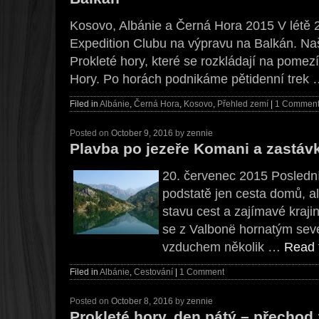
Kosovo, Albánie a Černá Hora 2015 V létě 
Expedition Clubu na výpravu na Balkán. Na
Prokleté hory, které se rozkládají na pomez
Hory. Po horách podnikáme pětidenní trek
Filed in
Albánie
,
Černá Hora
,
Kosovo
,
Přehled zemí
|
1 Commen
Posted on
October 9, 2016
by
zennie
Plavba po jezeře Komani a zastáv
20. červenec 2015 Posledn
podstatě jen cesta domů, a
stavu cest a zajímavé krajin
se z Valbonë hornatým seve
vzduchem několik …
Read t
Filed in
Albánie
,
Cestování
|
1 Comment
Posted on
October 8, 2016
by
zennie
Prokleté hory, den pátý – přechod