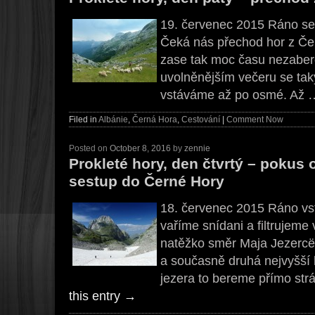
19. červenec 2015 Ráno se
Čeká nás přechod hor z Čer
zase tak moc času nezaber
uvolněnějším večeru se tak
vstáváme až po osmé. Až
Filed in
Albánie
,
Černá Hora
,
Cestování
|
Comment Now
Posted on
October 8, 2016
by
zennie
Prokleté hory, den čtvrtý – pokus 
sestup do Černé Hory
18. červenec 2015 Ráno v
vaříme snídani a filtrujeme
natěžko směr Maja Jezercë,
a současně druhá nejvyšší 
jezera to bereme přímo str
this entry
→