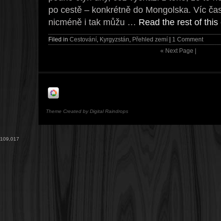
po cestě – konkrétně do Mongolska. Víc ča
nicméně i tak můžu …
Read the rest of this
Filed in
Cestování
,
Kyrgyzstán
,
Přehled zemí
|
1 Comment
«
Next Page |
Theme Created by Digital Raindrops
109,017