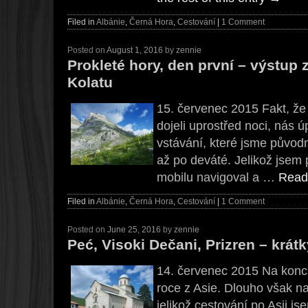
Filed in
Albánie
,
Černá Hora
,
Cestování
|
1 Comment
Posted on
August 1, 2016
by
zennie
Prokleté hory, den první – výstup
Kolatu
15. červenec 2015 Fakt, ž
dojeli uprostřed noci, nás 
vstávání, které jsme původn
až po deváté. Jelikož jsem
mobilu navigoval a …
Read 
Filed in
Albánie
,
Černá Hora
,
Cestování
|
1 Comment
Posted on
June 25, 2016
by
zennie
Peć, Visoki Dečani, Prizren – krát
14. červenec 2015 Na konc
roce z Asie. Dlouho však n
jelikož cestování po Asii jse