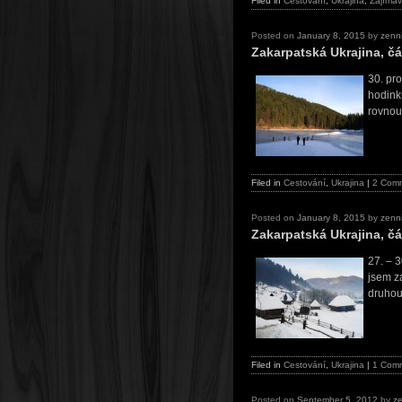
Filed in
Cestování
,
Ukrajina
,
Zajímav
Posted on
January 8, 2015
by
zenn
Zakarpatská Ukrajina, čá
30. pr
hodinku
rovnou
Filed in
Cestování
,
Ukrajina
|
2 Com
Posted on
January 8, 2015
by
zenn
Zakarpatská Ukrajina, čá
27. – 
jsem za
druhou 
Filed in
Cestování
,
Ukrajina
|
1 Com
Posted on
September 5, 2012
by
z