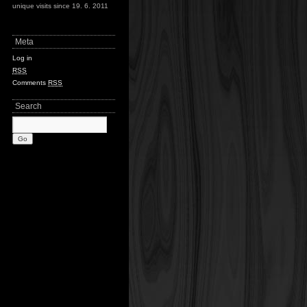
unique visits since 19. 6. 2011
Meta
Log in
RSS
Comments
RSS
Search