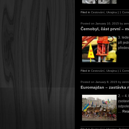
Filed in
Cestování
,
Ukrajina
|
1 Com
Posted on
January 10, 2015
by
zen
Černobyl, část první – m
3. led
při jed
předev
Filed in
Cestování
,
Ukrajina
|
1 Com
Posted on
January 8, 2015
by
zenn
Euromajdan – zastávka 
2. – 4
zastav
odpole
…
Read