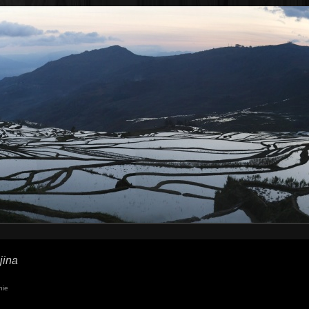
jina
nie