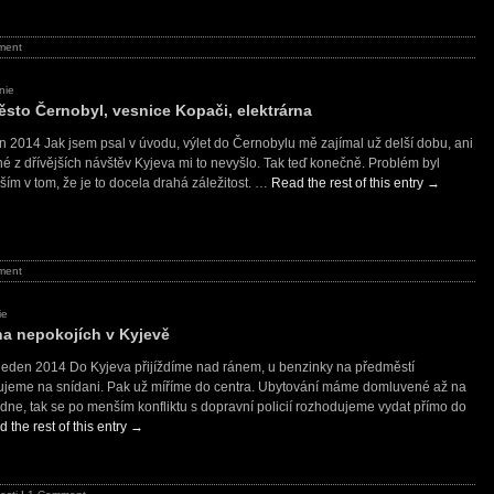
ment
nie
ěsto Černobyl, vesnice Kopači, elektrárna
en 2014 Jak jsem psal v úvodu, výlet do Černobylu mě zajímal už delší dobu, ani
né z dřívějších návštěv Kyjeva mi to nevyšlo. Tak teď konečně. Problém byl
ším v tom, že je to docela drahá záležitost. …
Read the rest of this entry
→
ment
ie
na nepokojích v Kyjevě
. leden 2014 Do Kyjeva přijíždíme nad ránem, u benzinky na předměstí
ujeme na snídani. Pak už míříme do centra. Ubytování máme domluvené až na
dne, tak se po menším konfliktu s dopravní policií rozhodujeme vydat přímo do
 the rest of this entry
→