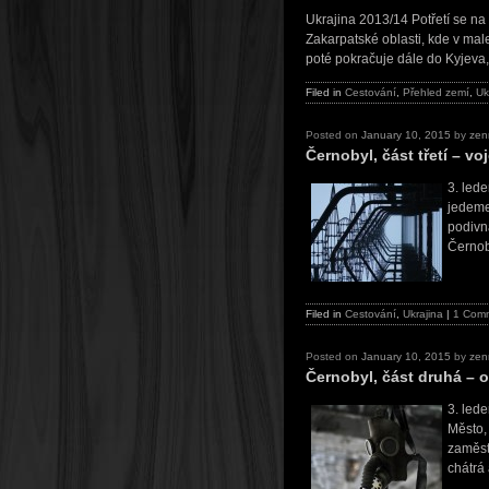
Ukrajina 2013/14 Potřetí se n
Zakarpatské oblasti, kde v mal
poté pokračuje dále do Kyjeva
Filed in
Cestování
,
Přehled zemí
,
Uk
Posted on
January 10, 2015
by
zen
Černobyl, část třetí – v
3. led
jedeme
podivn
Černob
Filed in
Cestování
,
Ukrajina
|
1 Com
Posted on
January 10, 2015
by
zen
Černobyl, část druhá – 
3. led
Město,
zaměst
chátrá