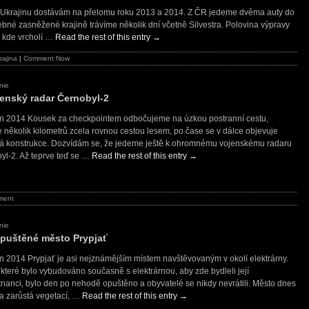
a Ukrajinu dostávám na přelomu roku 2013 a 2014. Z ČR jedeme dvěma auty do
ebné zasněžené krajině trávíme několik dní včetně Silvestra. Polovina výpravy
, kde vrcholí …
Read the rest of this entry
→
rajina
|
Comment Now
nie
ojenský radar Černobyl-2
en 2014 Kousek za checkpointem odbočujeme na úzkou postranní cestu,
 několik kilometrů zcela rovnou cestou lesem, po čase se v dálce objevuje
á konstrukce. Dozvídám se, že jedeme ještě k ohromnému vojenskému radaru
yl-2. Až teprve teď se …
Read the rest of this entry
→
ment
nie
opuštěné město Prypjať
en 2014 Prypjať je asi nejznámějším místem navštěvovaným v okolí elektrárny.
 které bylo vybudováno současně s elektrárnou, aby zde bydleli její
nanci, bylo den po nehodě opuštěno a obyvatelé se nikdy nevrátili. Město dnes
 a zarůstá vegetací, …
Read the rest of this entry
→