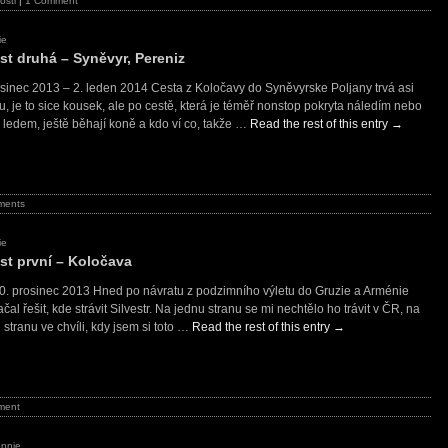
osti
|
1 Comment
ie
st druhá – Syněvyr, Pereniz
osinec 2013 – 2. leden 2014 Cesta z Koločavy do Syněvyrske Poljany trvá asi
, je to sice kousek, ale po cestě, která je téměř nonstop pokryta náledím nebo
 ledem, ještě běhají koně a kdo ví co, takže …
Read the rest of this entry
→
ments
ie
st první – Koločava
30. prosinec 2013 Hned po návratu z podzimního výletu do Gruzie a Arménie
čal řešit, kde strávit Silvestr. Na jednu stranu se mi nechtělo ho trávit v ČR, na
stranu ve chvíli, kdy jsem si toto …
Read the rest of this entry
→
ment
ennie