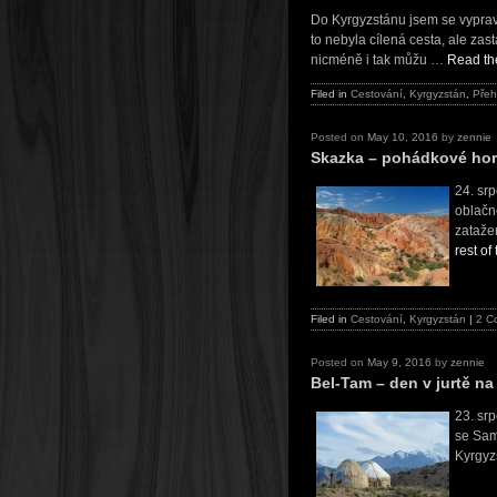
Do Kyrgyzstánu jsem se vypravi
to nebyla cílená cesta, ale za
nicméně i tak můžu …
Read the
Filed in
Cestování
,
Kyrgyzstán
,
Přeh
Posted on
May 10, 2016
by
zennie
Skazka – pohádkové hor
24. sr
oblačno
zataže
rest of
Filed in
Cestování
,
Kyrgyzstán
|
2 C
Posted on
May 9, 2016
by
zennie
Bel-Tam – den v jurtě na
23. srp
se Sam
Kyrgyz