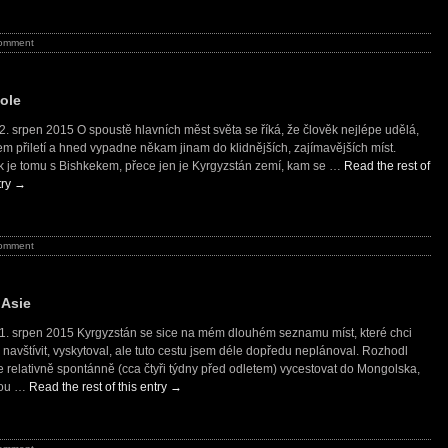
omment
ole
22. srpen 2015 O spoustě hlavních měst světa se říká, že člověk nejlépe udělá,
em přiletí a hned vypadne někam jinam do klidnějších, zajímavějších míst.
k je tomu s Bishkekem, přece jen je Kyrgyzstán zemí, kam se …
Read the rest of
try
→
omment
 Asie
21. srpen 2015 Kyrgyzstán se sice na mém dlouhém seznamu míst, které chci
 navštívit, vyskytoval, ale tuto cestu jsem déle dopředu neplánoval. Rozhodl
e relativně spontánně (cca čtyři týdny před odletem) vycestovat do Mongolska,
sou …
Read the rest of this entry
→