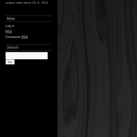
unique visits since 19. 6. 2011
Meta
Log in
RSS
Comments
RSS
Search