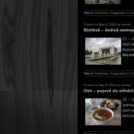
Filed in
Cestování
,
Kyrgyzstán
|
1 C
Posted on
May 8, 2016
by
zennie
Bishkek – šedivá metrop
21. – 
když s
Nejina
this en
Filed in
Cestování
,
Kyrgyzstán
|
1 C
Posted on
May 8, 2016
by
zennie
Osh – poprvé do střední
20. – 
jednou
jsem s
kam j