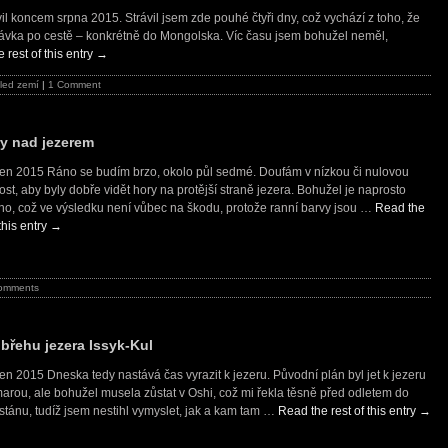
l koncem srpna 2015. Strávil jsem zde pouhé čtyři dny, což vychází z toho, že
stávka po cestě – konkrétně do Mongolska. Víc času jsem bohužel neměl,
 rest of this entry
→
led zemí
|
1 Comment
y nad jezerem
pen 2015 Ráno se budím brzo, okolo půl sedmé. Doufám v nízkou či nulovou
st, aby byly dobře vidět hory na protější straně jezera. Bohužel je naprosto
no, což ve výsledku není vůbec na škodu, protože ranní barvy jsou …
Read the
 this entry
→
omments
 břehu jezera Issyk-Kul
en 2015 Dneska tedy nastává čas vyrazit k jezeru. Původní plán byl jet k jezeru
arou, ale bohužel musela zůstat v Oshi, což mi řekla těsně před odletem do
stánu, tudíž jsem nestihl vymyslet, jak a kam tam …
Read the rest of this entry
→