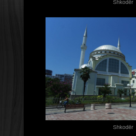
Shkodër
Shkodër