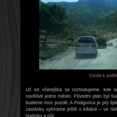
Cesta k pobř
Už od včerejška se rozhodujeme, kde s
navštívit jedno město. Původní plán byl Sa
budeme moc pozdě. A Podgorica je prý špin
zastávku vybíráme ještě v Albánii – ve Sk
hodinku a půl.