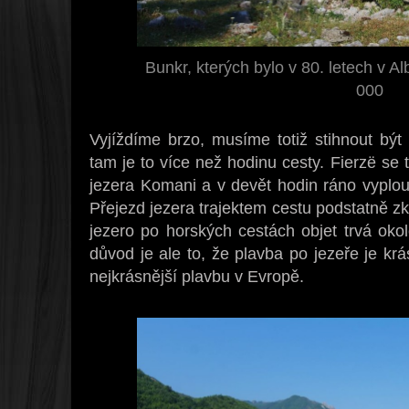
Bunkr, kterých bylo v 80. letech v A
000
Vyjíždíme brzo, musíme totiž stihnout bý
tam je to více než hodinu cesty. Fierzë se
jezera Komani a v devět hodin ráno vyplouv
Přejezd jezera trajektem cestu podstatně zk
jezero po horských cestách objet trvá okol
důvod je ale to, že plavba po jezeře je krá
nejkrásnější plavbu v Evropě.