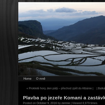
Home
O mně
«
Prokleté hory, den pátý – přechod zpět do Albánie |
| Balk
Plavba po jezeře Komani a zastáv
Posted on
October 9, 2016
by
zennie
| Viewed 8,979 times.