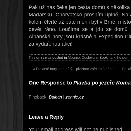
Pak už nás čeká jen cesta domů s několika
Maďarsku. Chorvatsko prospím úplně. Nai
kolem čtvrté až páté mohli být v Brně, místo
devět ráno. Loučíme se a jdu se domů 
Albánské hory jsou krásné a Expedition Cl
za vydařenou akci!
This entry was posted in
Albánie
,
Cestování
. Bookmark the
perma
«
Prokleté hory, den pátý – přechod zpět do Albánie |
| Balk
One Response to
Plavba po jezeře Koma
Pingback:
Balkán | zennie.cz
Leave a Reply
Your email address will not be published.