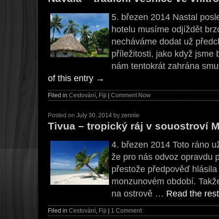
5. březen 2014 Nastal posl
hotelu musíme odjíždět brzo
necháváme dodat už předcho
příležitosti, jako když jsme 
nám tentokrát zahrána sm
of this entry
→
Filed in
Cestování
,
Fiji
|
Comment Now
Posted on
July 30, 2014
by
zennie
Tivua – tropický ráj v souostroví
4. březen 2014 Toto ráno u
že pro nás odvoz opravdu při
přestože předpověď hlásila
monzunovém období. Takže 
na ostrově …
Read the rest
Filed in
Cestování
,
Fiji
|
1 Comment