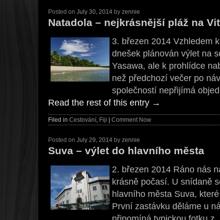
Posted on
July 30, 2014
by
zennie
Natadola – nejkrásnější pláž na Vi
3. březen 2014 Vzhledem k
dnešek plánován výlet na 
Yasawa, ale k prohlídce nab
než předchozí večer po náv
společností nepřijímá obj
Read the rest of this entry
→
Filed in
Cestování
,
Fiji
|
Comment Now
Posted on
July 29, 2014
by
zennie
Suva – výlet do hlavního města
2. březen 2014 Ráno nás na
krásně počasí. U snídaně s
hlavního města Suva, které
První zastávku děláme u n
připomíná typickou fotku 