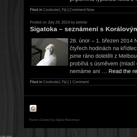
Filed in
Cestování
,
Fiji
|
Comment Now
Posted on
July 29, 2014
by
zennie
Sigatoka – seznámení s Korálový
28. únor – 1. březen 2014 N
čtyřech hodinách na křídlec
jsme ráno doletěli z Melbour
probíhá s úsměvem (mladí c
nemáme ani …
Read the re
Filed in
Cestování
,
Fiji
|
1 Comment
Theme Created by Digital Raindrops
108,994