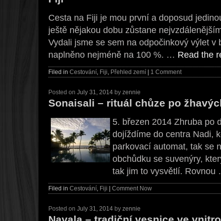
Cesta na Fiji je mou první a doposud jedino
ještě nějakou dobu zůstane nejvzdálenějším 
Vydali jsme se sem na odpočinkový výlet v
naplněno nejméně na 100 %. …
Read the re
Filed in
Cestování
,
Fiji
,
Přehled zemí
|
1 Comment
Posted on
July 31, 2014
by
zennie
Sonaisali – rituál chůze po žhav
5. březen 2014 Zhruba po d
dojíždíme do centra Nadi, 
parkovací automat, tak se n
obchůdku se suvenýry, který 
tak jim to vysvětlí. Rovno
Filed in
Cestování
,
Fiji
|
Comment Now
Posted on
July 31, 2014
by
zennie
Navala – tradiční vesnice ve vnitr