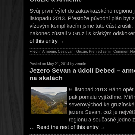
Svůj první výlet do zakavkazského regionu
listopadu 2013. Přestože původní plán byt z
vízovým komplikacím jsme tuto část zrušili, 
nakonec zůstali v Gruzii s krátkým odsko
of this entry
→
Filed in
Arménie
,
Cestování
,
Gruzie
,
Přehled zemí
|
Comment N
Posted on
May 21, 2014
by
zennie
Jezero Sevan a údolí Debed – armé
na skalách
9. listopad 2013 Ráno opět
pak pomalu vyjíždíme. Míří
severovýchod ke gruzínské 
jezera Sevan, což je nejvě
regionu a současně jedno z
…
Read the rest of this entry
→