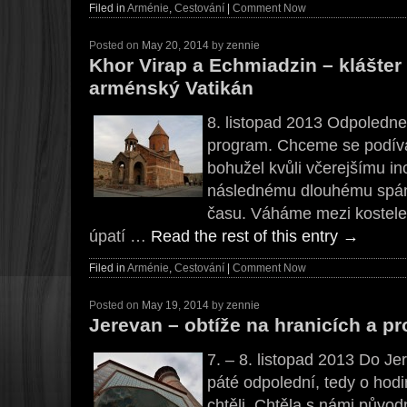
Filed in
Arménie
,
Cestování
|
Comment Now
Posted on
May 20, 2014
by
zennie
Khor Virap a Echmiadzin – klášter
arménský Vatikán
8. listopad 2013 Odpoledn
program. Chceme se podíva
bohužel kvůli včerejšímu in
následnému dlouhému spá
času. Váháme mezi kostelem
úpatí …
Read the rest of this entry
→
Filed in
Arménie
,
Cestování
|
Comment Now
Posted on
May 19, 2014
by
zennie
Jerevan – obtíže na hranicích a pr
7. – 8. listopad 2013 Do Jer
páté odpolední, tedy o hodi
chtěli. Chtěla s námi původn