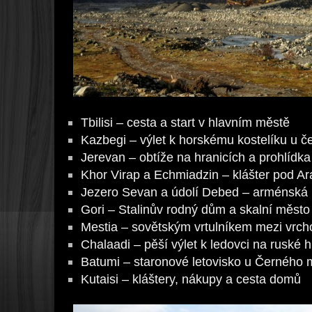
Tbilisi – cesta a start v hlavním městě
Kazbegi – výlet k horskému kostelíku u č
Jerevan – obtíže na hranicích a prohlídka
Khor Virap a Echmiadzin – klášter pod A
Jezero Sevan a údolí Debed – arménská ri
Gori – Stalinův rodný dům a skalní město 
Mestia – sovětským vrtulníkem mezi vrc
Chalaadi – pěší výlet k ledovci na ruské h
Batumi – staronové letovisko u Černého 
Kutaisi – kláštery, nákupy a cesta domů