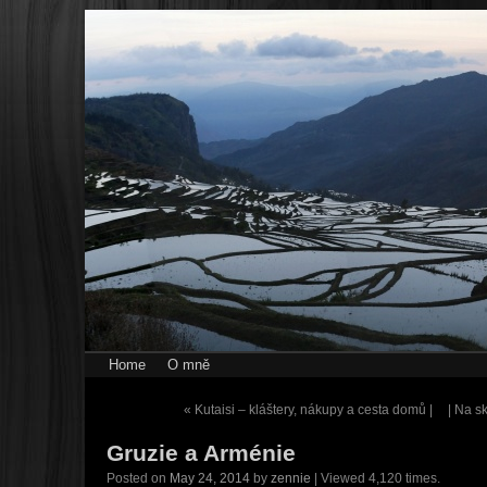
Home
O mně
«
Kutaisi – kláštery, nákupy a cesta domů |
| Na s
Gruzie a Arménie
Posted on
May 24, 2014
by
zennie
| Viewed 4,120 times.