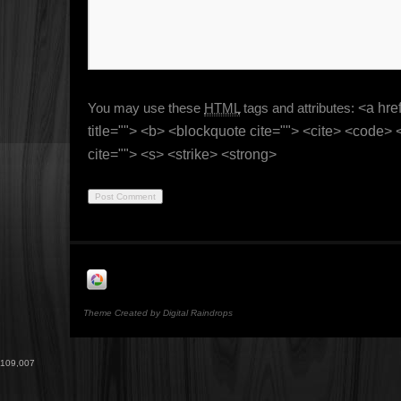
You may use these
HTML
tags and attributes:
<a href
title=""> <b> <blockquote cite=""> <cite> <code>
cite=""> <s> <strike> <strong>
Theme Created by Digital Raindrops
109,007