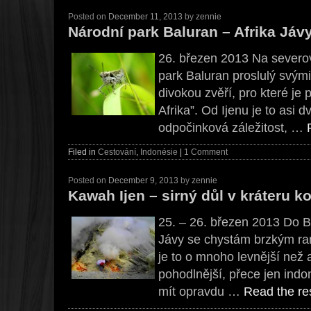
Posted on
December 11, 2013
by
zennie
Národní park Baluran – Afrika Jáv
26. březen 2013 Na sever
park Baluran proslulý svými
divokou zvěří, pro které je 
Afrika”. Od Ijenu je to asi d
odpočinková záležitost, …
Filed in
Cestování
,
Indonésie
|
1 Comment
Posted on
December 9, 2013
by
zennie
Kawah Ijen – sirný důl v kráteru k
25. – 26. březen 2013 Do
Jávy se chystám brzkým ra
je to o mnoho levnější než 
pohodlnější, přece jen in
mít opravdu …
Read the res