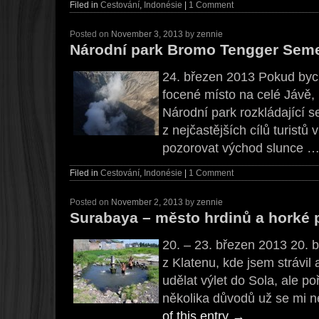
Filed in
Cestování
,
Indonésie
|
1 Comment
Posted on
November 3, 2013
by
zennie
Národní park Bromo Tengger Semer
24. březen 2013 Pokud bych 
focené místo na celé Jávě,
Národní park rozkládající 
z nejčastějších cílů turistů 
pozorovat východ slunce 
Filed in
Cestování
,
Indonésie
|
1 Comment
Posted on
November 2, 2013
by
zennie
Surabaya – město hrdinů a horké
20. – 23. březen 2013 20. 
z Klatenu, kde jsem strávil 
udělat výlet do Sola, ale po
několika důvodů už se mi 
of this entry
→