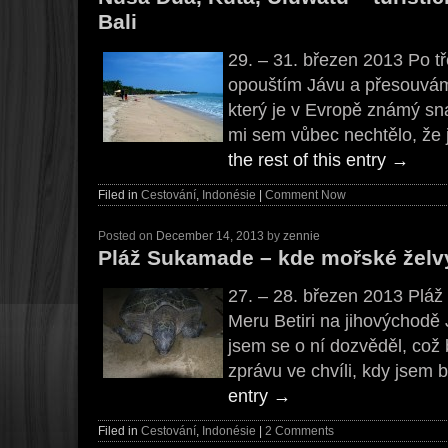
Bali
29. – 31. březen 2013 Po tř
opouštím Jávu a přesouvám 
který je v Evropě známý sn
mi sem vůbec nechtělo, že j
the rest of this entry
→
Filed in
Cestování
,
Indonésie
|
Comment Now
Posted on
December 14, 2013
by
zennie
Pláž Sukamade – kde mořské želv
27. – 28. březen 2013 Plá
Meru Betiri na jihovýchodě 
jsem se o ní dozvěděl, což 
zprávu ve chvíli, kdy jsem 
entry
→
Filed in
Cestování
,
Indonésie
|
2 Comments