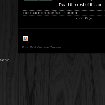
…
Read the rest of this ent
Filed in
Cestování
,
Indonésie
|
1 Comment
«
Next Page |
Theme Created by Digital Raindrops
109,006