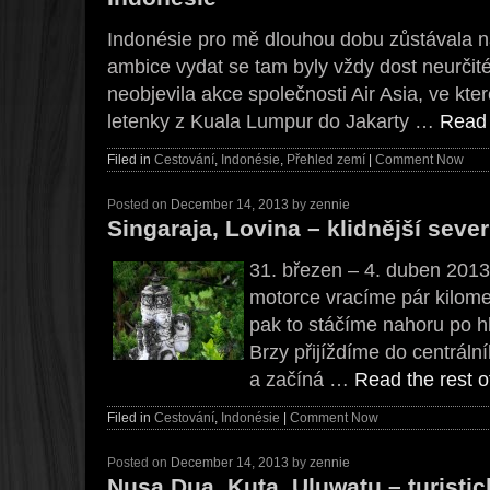
Indonésie pro mě dlouhou dobu zůstávala 
ambice vydat se tam byly vždy dost neurčité
neobjevila akce společnosti Air Asia, ve kte
letenky z Kuala Lumpur do Jakarty …
Read 
Filed in
Cestování
,
Indonésie
,
Přehled zemí
|
Comment Now
Posted on
December 14, 2013
by
zennie
Singaraja, Lovina – klidnější sever
31. březen – 4. duben 2013
motorce vracíme pár kilom
pak to stáčíme nahoru po hl
Brzy přijíždíme do centráln
a začíná …
Read the rest o
Filed in
Cestování
,
Indonésie
|
Comment Now
Posted on
December 14, 2013
by
zennie
Nusa Dua, Kuta, Uluwatu – turistic