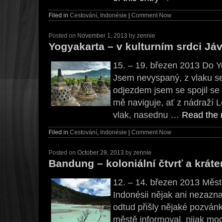
Filed in
Cestování
,
Indonésie
|
Comment Now
Posted on
November 1, 2013
by
zennie
Yogyakarta – v kulturním srdci Já
15. – 19. březen 2013 Do Yo
Jsem nevyspaný, z vlaku s
odjezdem jsem se spojil se 
mě naviguje, ať z nádraží 
vlak, nasednu …
Read the r
Filed in
Cestování
,
Indonésie
|
Comment Now
Posted on
October 28, 2013
by
zennie
Bandung – koloniální čtvrť a krát
12. – 14. březen 2013 Měst
Indonésii nějak ani nezazn
odtud přišly nějaké pozván
městě informoval, nijak mo