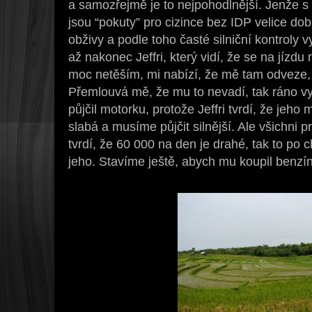
a samozřejmě je to nejpohodlnější. Jenže s
jsou “pokuty” pro cizince bez IDP velice d
obživy a podle toho časté silniční kontroly v
až nakonec Jeffri, který vidí, že se na jízdu
moc netěším, mi nabízí, že mě tam odveze
Přemlouvá mě, že mu to nevadí, tak ráno vy
půjčil motorku, protože Jeffri tvrdí, že jeho 
slabá a musíme půjčit silnější. Ale všichni p
tvrdí, že 60 000 na den je drahé, tak to po 
jeho. Stavíme ještě, abych mu koupil benzí