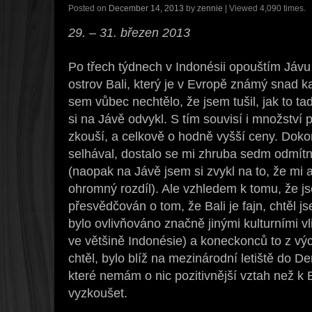
Posted on
December 14, 2013
by
zennie
| Viewed 4,090 times.
29. – 31. březen 2013
Po třech týdnech v Indonésii opouštím Jáv
ostrov Bali, který je v Evropě známý snad k
sem vůbec nechtělo, že jsem tušil, jak to ta
si na Jávě odvykl. S tím souvisí i množství
zkouší, a celkově o hodně vyšší ceny. Doko
selhával, dostalo se mi zhruba sedm odmítn
(naopak na Jávě jsem si zvykl na to, že mi
ohromný rozdíl). Ale vzhledem k tomu, že j
přesvědčován o tom, že Bali je fajn, chtěl js
bylo ovlivňováno značně jinými kulturními vl
ve většině Indonésie) a koneckonců to z vý
chtěl, bylo blíž na mezinárodní letiště do D
které nemám o nic pozitivnější vztah než k B
vyzkoušet.