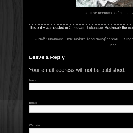
Jeffri se nechává spláchnout 
This entry was posted in
Cestování
,
Indonésie
. Bookmark the
pe
«
Pláž Sukamade – kde mořské želvy dávají dobrou
| Sing
noc |
Leave a Reply
Your email address will not be published.
Name
Email
Website