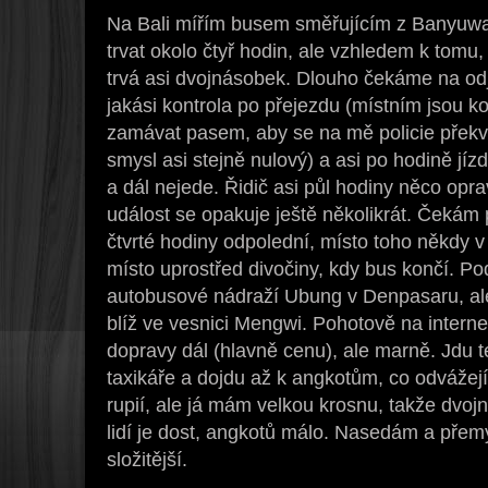
Na Bali mířím busem směřujícím z Banyuwa
trvat okolo čtyř hodin, ale vzhledem k tomu, 
trvá asi dvojnásobek. Dlouho čekáme na odje
jakási kontrola po přejezdu (místním jsou k
zamávat pasem, aby se na mě policie překv
smysl asi stejně nulový) a asi po hodině jíz
a dál nejede. Řidič asi půl hodiny něco opra
událost se opakuje ještě několikrát. Čekám
čtvrté hodiny odpolední, místo toho někdy 
místo uprostřed divočiny, kdy bus končí. Po
autobusové nádraží Ubung v Denpasaru, ale
blíž ve vesnici Mengwi. Pohotově na intern
dopravy dál (hlavně cenu), ale marně. Jdu 
taxikáře a dojdu až k angkotům, co odvážejí
rupií, ale já mám velkou krosnu, takže dvoj
lidí je dost, angkotů málo. Nasedám a přemý
složitější.