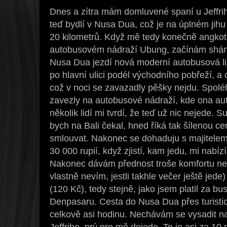
Dnes a zítra mám domluvené spaní u Jeffriho
teď bydlí v Nusa Dua, což je na úplném jihu
20 kilometrů. Když mě tedy konečně angko
autobusovém nádraží Ubung, začínám sháně
Nusa Dua jezdí nová moderní autobusová li
po hlavní ulici podél východního pobřeží, a o
což v noci se zavazadly pěšky nejdu. Spol
zavezly na autobusové nádraží, kde ona aut
několik lidí mi tvrdí, že teď už nic nejede. S
bych na Bali čekal, hned říká tak šílenou 
smlouvat. Nakonec se dohaduju s majitele
30 000 rupií, když zjistí, kam jedu, mi nabí
Nakonec dávám přednost troše komfortu ne
vlastně nevím, jestli takhle večer ještě je
(120 Kč), tedy stejně, jako jsem platil za b
Denpasaru. Cesta do Nusa Dua přes turistick
celkově asi hodinu. Nechávám se vysadit na
Jeffriho, prý pro mě dojede. To je asi za 1