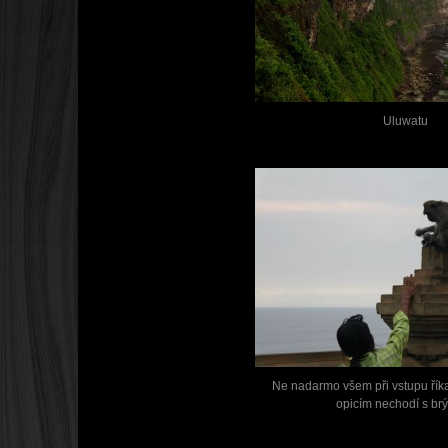
Uluwatu
Ne nadarmo všem při vstupu říkaj
opicím nechodí s brý