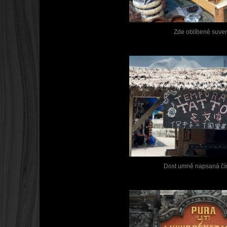
Zde oblíbené suve
Dost umně napsaná čínš