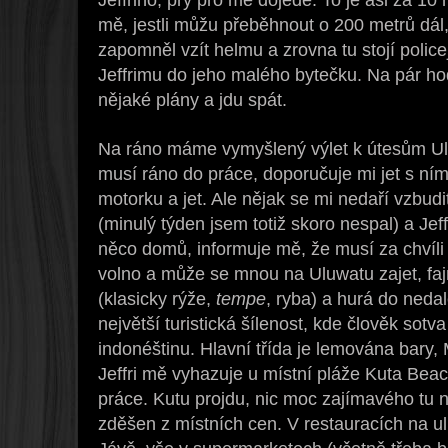
mě, jestli můžu přeběhnout o 200 metrů dál
zapomněl vzít helmu a zrovna tu stojí polic
Jeffrimu do jeho malého bytečku. Na pár h
nějaké plány a jdu spát.
Na ráno máme vymyšlený výlet k útesům Uluw
musí ráno do práce, doporučuje mi jet s ním 
motorku a jet. Ale nějak se mi nedaří vzbud
(minulý týden jsem totiž skoro nespal) a Jeff
něco domů, informuje mě, že musí za chvíli
volno a může se mnou na Uluwatu zajet, fa
(klasicky rýže,
tempe
, ryba) a hurá do neda
největší turistická šílenost, kde člověk sotv
indonéštinu. Hlavní třída je lemována bary
Jeffri mě vyhazuje u místní pláže Kuta Beac
práce. Kutu projdu, nic moc zajímavého tu n
zděšen z místních cen. V restauracích na uli