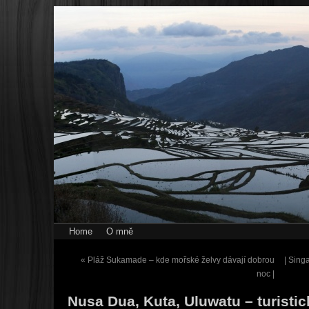
Home
O mně
«
Pláž Sukamade – kde mořské želvy dávají dobrou
| Sing
noc |
Nusa Dua, Kuta, Uluwatu – turistic