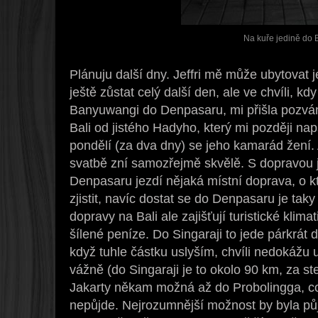
Na kuře jedině do
Plánuju další dny. Jeffri mě může ubytovat j
ještě zůstat celý další den, ale ve chvíli, 
Banyuwangi do Denpasaru, mi přišla pozvá
Bali od jistého Hadyho, který mi později nap
pondělí (za dva dny) se jeho kamarád žení. A
svatbě zní samozřejmě skvělě. S dopravou je
Denpasaru jezdí nějaká místní doprava, o 
zjistit, navíc dostat se do Denpasaru je tak
dopravy na Bali ale zajišťují turistické klima
šílené peníze. Do Singaraji to jede párkrát d
když tuhle částku uslyším, chvíli nedokážu u
vážně (do Singaraji je to okolo 90 km, za st
Jakarty někam možná až do Probolingga, co
nepůjde. Nejrozumnější možnost by byla půjč