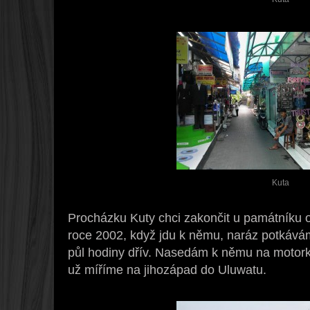
Kuta
Procházku Kuty chci zakončit u památníku o
roce 2002, když jdu k němu, naráz potkávám 
půl hodiny dřív. Nasedám k němu na motor
už míříme na jihozápad do Uluwatu.