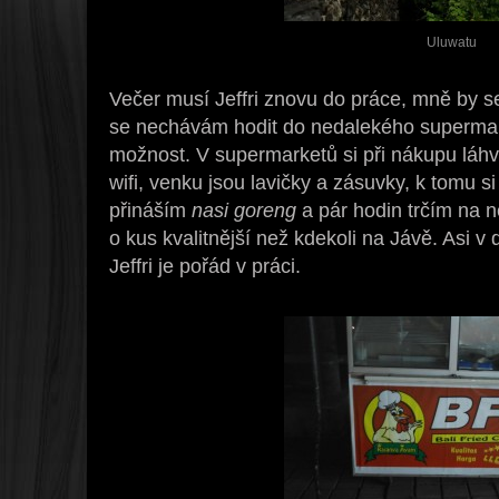
Uluwatu
Večer musí Jeffri znovu do práce, mně by se
se nechávám hodit do nedalekého supermark
možnost. V supermarketů si při nákupu láh
wifi, venku jsou lavičky a zásuvky, k tomu si
přináším
nasi goreng
a pár hodin trčím na ne
o kus kvalitnější než kdekoli na Jávě. Asi v
Jeffri je pořád v práci.