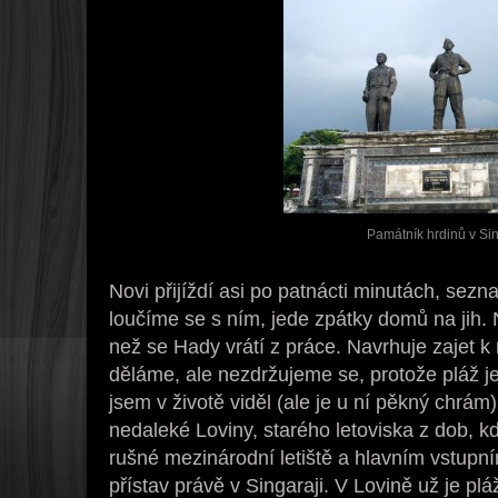
Památník hrdinů v Sin
Novi přijíždí asi po patnácti minutách, sez
loučíme se s ním, jede zpátky domů na jih.
než se Hady vrátí z práce. Navrhuje zajet k 
děláme, ale nezdržujeme se, protože pláž je
jsem v životě viděl (ale je u ní pěkný chrá
nedaleké Loviny, starého letoviska z dob, 
rušné mezinárodní letiště a hlavním vstupn
přístav právě v Singaraji. V Lovině už je pl