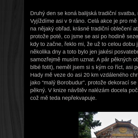
Druhý den se koná balijská tradiční svatba,
Vyjíždíme asi v 9 ráno. Celá akce je pro mě
na nějaký obřad, krásné tradiční oblečení at
protože poté, co jsme se asi po hodině seze
kdy to začne, řeklo mi, že už to celou dobu
několika dny a toto bylo jen jakési posvatebn
samozřejmě musím uznat. A pár pěkných obl
blbé fotit), neměl jsem si s kým co říct, as
Hady mě veze do asi 20 km vzdáleného chr
jako “malý Borobudur”, protože dekorací s
pěkný. V knize návštěv nalézám docela poč
což mě teda nepřekvapuje.