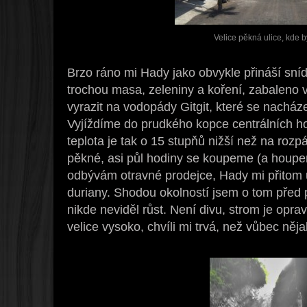
Velice pěkná ulice, kde 
Brzo ráno mi Hady jako obvykle přináší sní
trochou masa, zeleniny a koření, zabaleno 
vyrazit na vodopády Gitgit, které se nacházej
Vyjíždíme do prudkého kopce centrálních ho
teplota je tak o 15 stupňů nižší než na roz
pěkné, asi půl hodiny se koupeme (a houpe
odbývám otravné prodejce, Hady mi přitom 
duriany. Shodou okolností jsem o tom před 
nikde neviděl růst. Není divu, strom je opr
velice vysoko, chvíli mi trvá, než vůbec něj