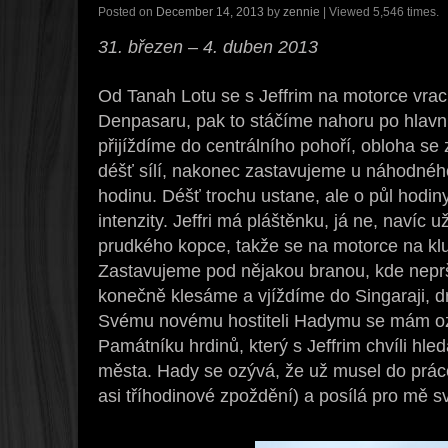
Posted on
December 14, 2013
by
zennie
| Viewed 5,546 times.
31. březen – 4. duben 2013
Od Tanah Lotu se s Jeffrim na motorce vra
Denpasaru, pak to stáčíme nahoru po hlavní 
přijíždíme do centrálního pohoří, obloha se
déšť sílí, nakonec zastavujeme u náhodnéh
hodinu. Déšť trochu ustane, ale o půl hodin
intenzity. Jeffri má pláštěnku, já ne, navíc 
prudkého kopce, takže se na motorce na klu
Zastavujeme pod nějakou branou, kde neprš
konečně klesáme a vjíždíme do Singaraji, d
Svému novému hostiteli Hadymu se mám oz
Památníku hrdinů, který s Jeffrim chvíli hle
města. Hady se ozývá, že už musel do prác
asi tříhodinové zpoždění) a posílá pro mě 