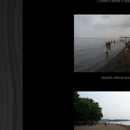
Chrám u pláže v Sing
Hodně ošklivá pláž