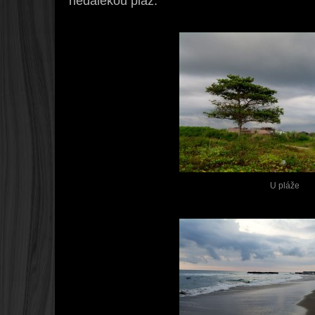
nedalekou pláž.
U pláže