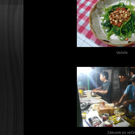
Večeře
Zákusek po veče