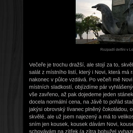
Rozpadlí delfíni v L
Večeře je trochu dražší, ale stojí za to, skvě
salát z místního listí, který i Novi, která má 
nakonec v půlce vzdává. Po večeři mě Novi
místních sladkostí, objízdíme pár vyhlášen
vše zavřeno, až pak dojedeme jeden stánek,
docela normální cena, na Jávě to pořád sta
jakýsi obrovský lívanec plněný čokoládou, o
skvělé, ale už jsem najezený a má to veliko
sním jen kousek, kousek dávám Novi, kouse
schovávám na zítřek (a zítra bohužel vyhaz