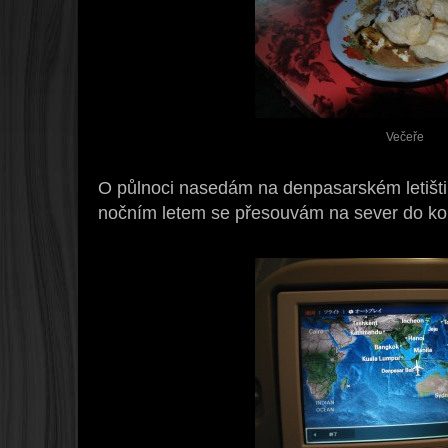
Večeře
O půlnoci nasedám na denpasarském letišti
nočním letem se přesouvám na sever do k