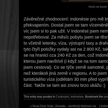
Hurá na sever
Závěrečné zhodnocení: Indonésie pro mě byl
překvapením. Dostal jsem se tam víceméně 
víc jsem si to pak užil. V Indonésii jsem n
nepotřeboval. Za měsíc pobytu jsem se těsn
to včetně letenky, víza, výstupní taxy a dra
tyto čtyři položky vydaly asi na 2 800 Kč, t
se na hranici cca 240 Kč za den, což Indonés
kterou jsem navštívil (i když se na tom sa
jsem cestoval). Co se týče země samotné, 
než kterákoli jiná země v regionu. A to jsem
turistického víza (odlétám 30 min před vyprš
část. Takže se tam asi znovu brzo ukážu :)
This entry was posted in
Cestování
,
Indonésie
. Bookmark the
pe
«
Nusa Dua, Kuta, Uluwatu – turistický blázinec na
| Indo