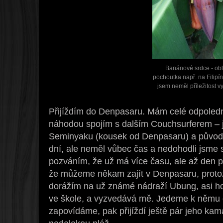
Banánové srdce - ob
pochoutka např. na Filipí
jsem neměl příležitost v
Přijíždím do Denpasaru. Mám celé odpoledne
náhodou spojím s dalším Couchsurferem – 
Seminyaku (kousek od Denpasaru) a původn
dní, ale neměl vůbec čas a nedohodli jsme 
pozváním, že už má více času, ale až den 
že můžeme někam zajít v Denpasaru, protož
dorážím na už známé nádraží Ubung, asi h
ve škole, a vyzvedává mě. Jedeme k němu 
zapovídáme, pak přijíždí ještě pár jeho ka