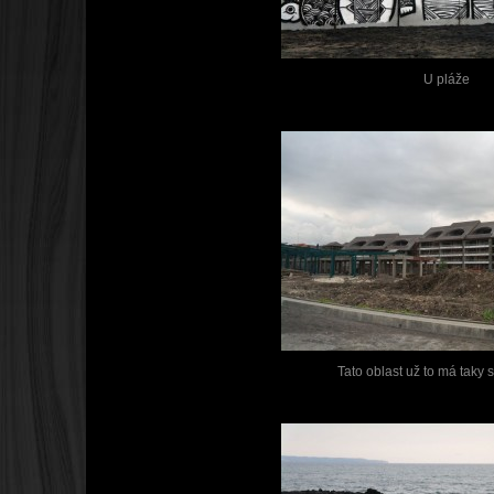
U pláže
Tato oblast už to má taky s