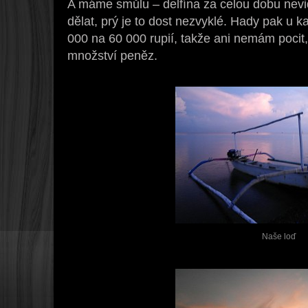
A máme smůlu – delfína za celou dobu nevi
dělat, prý je to dost nezvyklé. Hady pak u 
000 na 60 000 rupií, takže ani nemám pocit,
množství peněz.
Naše loď