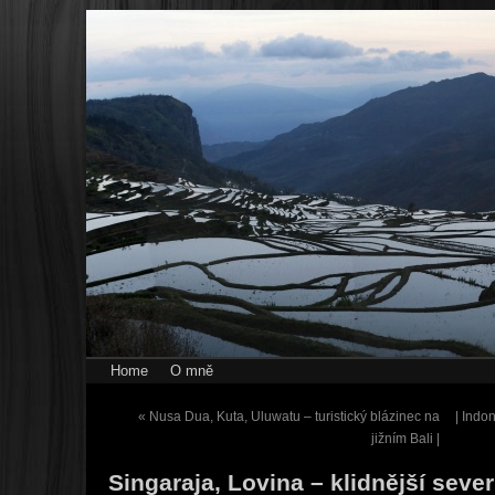
Home
O mně
«
Nusa Dua, Kuta, Uluwatu – turistický blázinec na
| Indo
jižním Bali |
Singaraja, Lovina – klidnější sever