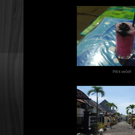
Pití k večeři