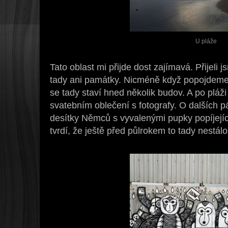
U pláže
Tato oblast mi přijde dost zajímavá. Přijeli 
tady ani památky. Nicméně když popojdeme 
se tady staví hned několik budov. A po pláž
svatebním oblečení s fotografy. O dalších pá
desítky Němců s vyvalenými pupky popíjejíc
tvrdí, že ještě před půlrokem to tady nestálo.