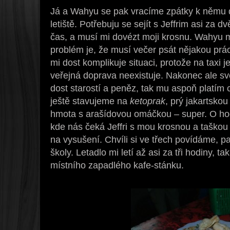
Já a Wahyu se pak vracíme zpátky k němu d
letiště. Potřebuju se sejít s Jeffrim asi za 
čas, a musí mi dovézt moji krosnu. Wahyu mi
problém je, že musí večer psát nějakou prá
mi dost komplikuje situaci, protože na taxi j
veřejná doprava neexistuje. Nakonec ale sv
dost starostí a peněz, tak mu aspoň platím 
ještě stavujeme na
ketoprak
, prý jakartskou
hmota s arašídovou omáčkou – super. O hodi
kde nás čeká Jeffri s mou krosnou a taškou 
na vysušení. Chvíli si ve třech povídáme, p
školy. Letadlo mi letí až asi za tři hodiny, t
místního zapadlého kafe-stánku.