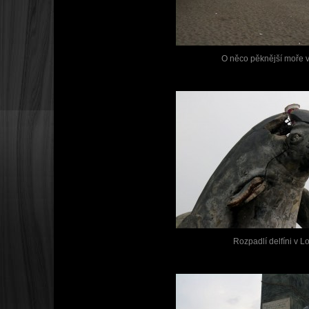
O něco pěknější moře 
Rozpadlí delfíni v L