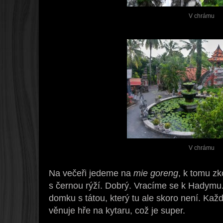
V chrámu
V chrámu
Na večeři jedeme na
mie goreng
, k tomu z
s černou rýží. Dobrý. Vracíme se k Hadymu
domku s tátou, který tu ale skoro není. Ka
věnuje hře na kytaru, což je super.