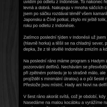
uvidím po odletu z Indonésie. To nakonec ře
levná a dobrá. Nakupuju v mnoha sáčcích ce
jsem po sáčku rozdával téměř všem kamará
Japonsku a Číně potkal, zbylo mi ještě tolik, 
roku po odletu z Indonésie.
Zatímco poslední týden v Indonésii už jsem
(hlavně horka) a těšil se na chladný sever,
depka, že z té skvělé Indonésie zmizím a 
Na poslední ráno máme program s Hadym a 
pozorování delfínů. Nechávám se přesvědčit
při zpětném pohledu je to strašně málo, ale
projížděl s minimální útratou) a o půl šesté
Přestože jsou místní, Hady ani Novi na delfí
V šest ráno akorát svítá, což je období, kdy j
Nasedáme na malou kocábku a vyrážíme na