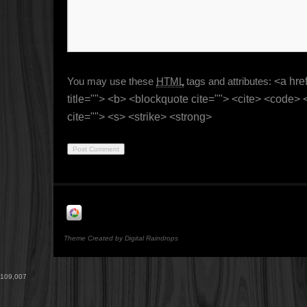
You may use these
HTML
tags and attributes:
<a href
title=""> <b> <blockquote cite=""> <cite> <code>
cite=""> <s> <strike> <strong>
Theme Created by Digital Raindrops
109,007