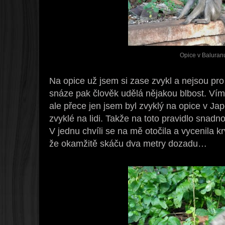
Opice v Baluran
Na opice už jsem si zase zvykl a nejsou p
snáze pak člověk udělá nějakou blbost. Vím
ale přece jen jsem byl zvyklý na opice v Jap
zvyklé na lidi. Takže na toto pravidlo snad
V jednu chvíli se na mě otočila a vycenila k
že okamžitě skáču dva metry dozadu…