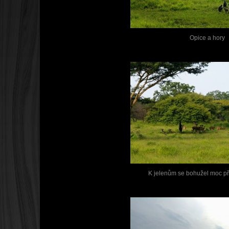
Opice a hory
K jelenům se bohužel moc při