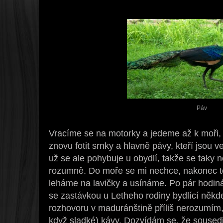
Páv
Vracíme se na motorky a jedeme až k moři, 
znovu fotit srnky a hlavně pávy, kteří jsou v
už se ale pohybuje u obydlí, takže se taky n
rozumně. Do moře se mi nechce, nakonec t
leháme na lavičky a usínáme. Po pár hodin
se zastávkou u Letheho rodiny bydlící někd
rozhovoru v maduránštině příliš nerozumím, 
když sladké) kávy. Dozvídám se, že sousedi