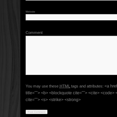
Website
Comment
You may use these
HTML
tags and attributes:
<a href
title=""> <b> <blockquote cite=""> <cite> <code>
cite=""> <s> <strike> <strong>