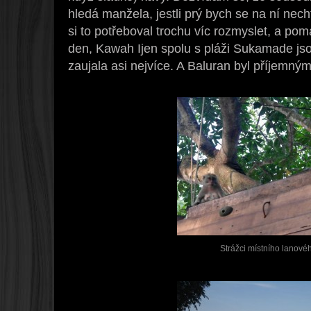
hledá manžela, jestli prý bych se na ní nec
si to potřeboval trochu víc rozmyslet, a po
den, Kawah Ijen spolu s pláži Sukamade jso
zaujala asi nejvíce. A Baluran byl příjem
Strážci místního lanové