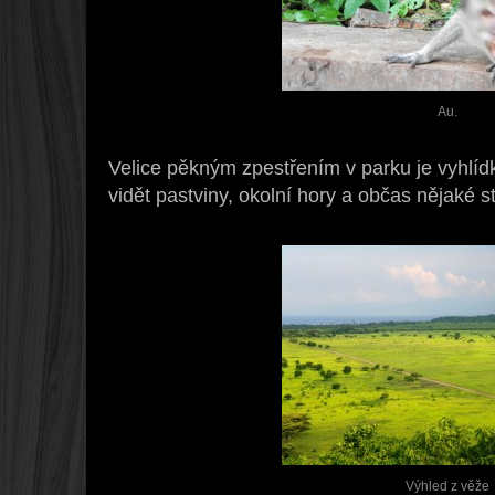
Au.
Velice pěkným zpestřením v parku je vyhlíd
vidět pastviny, okolní hory a občas nějaké s
Výhled z věže