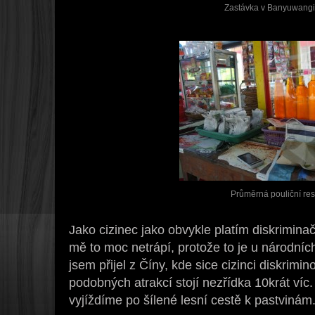
Zastávka v Banyuwangi 
Průměrná pouliční res
Jako cizinec jako obvykle platím diskrimina
mě to moc netrápí, protože to je u národníc
jsem přijel z Číny, kde sice cizinci diskrimi
podobných atrakcí stojí nezřídka 10krát ví
vyjíždíme po šílené lesní cestě k pastvinám