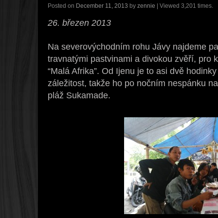
Posted on
December 11, 2013
by
zennie
| Viewed 3,201 times.
26. březen 2013
Na severovýchodním rohu Jávy najdeme par
travnatými pastvinami a divokou zvěří, pro k
“Malá Afrika”. Od Ijenu je to asi dvě hodink
záležitost, takže ho po nočním nespánku n
pláž Sukamade.