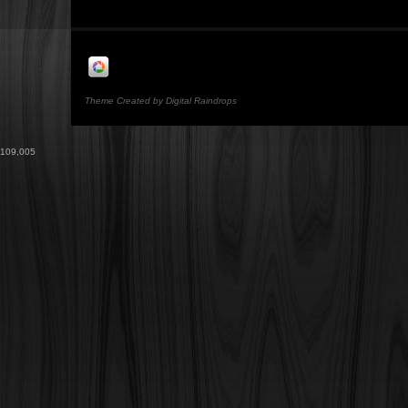
Theme Created by Digital Raindrops
109,005