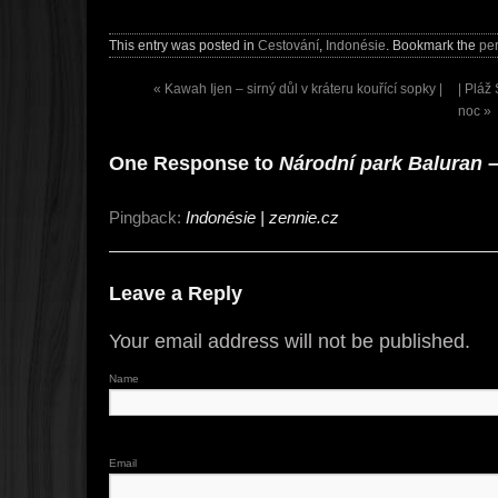
This entry was posted in
Cestování
,
Indonésie
. Bookmark the
pe
«
Kawah Ijen – sirný důl v kráteru kouřící sopky |
| Pláž
noc
»
One Response to
Národní park Baluran –
Pingback:
Indonésie | zennie.cz
Leave a Reply
Your email address will not be published.
Name
Email