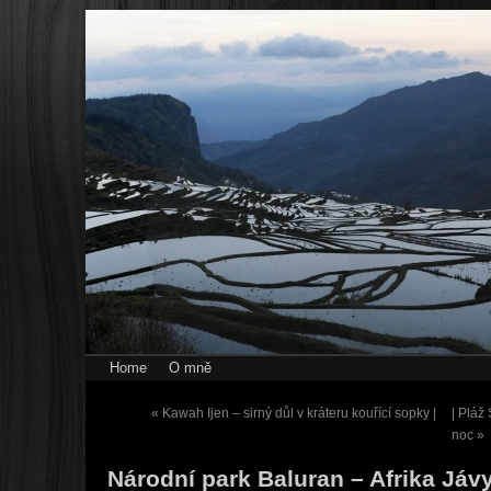
Home
O mně
«
Kawah Ijen – sirný důl v kráteru kouřící sopky |
| Pláž
noc
»
Národní park Baluran – Afrika Jáv