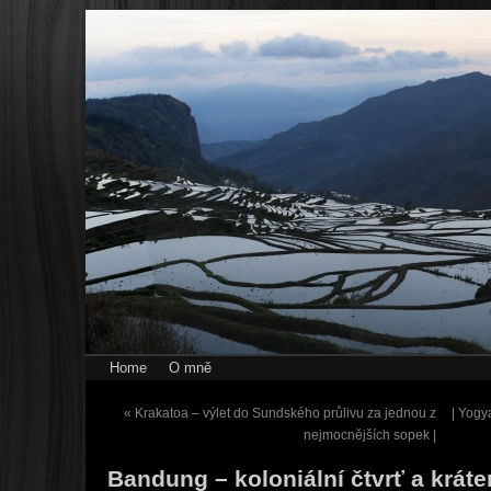
Home
O mně
«
Krakatoa – výlet do Sundského průlivu za jednou z
| Yogy
nejmocnějších sopek |
Bandung – koloniální čtvrť a krát