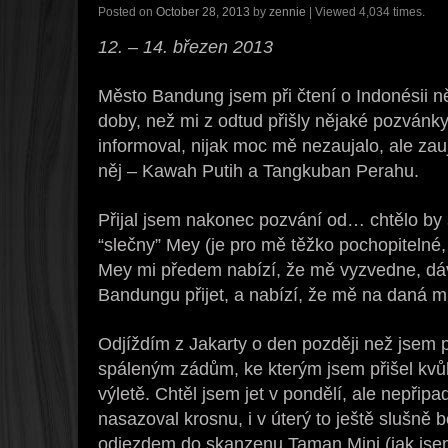
Posted on
October 28, 2013
by
zennie
| Viewed 4,034 times.
12. – 14. březen 2013
Město Bandung jsem při čtení o Indonésii n
doby, než mi z odtud přišly nějaké pozván
informoval, nijak moc mě nezaujalo, ale za
něj – Kawah Putih a Tangkuban Perahu.
Přijal jsem nakonec pozvání od… chtělo by
“slečny” Mey (je pro mě těžko pochopitelné
Mey mi předem nabízí, že mě vyzvedne, dá
Bandungu přijet, a nabízí, že mě na daná m
Odjíždím z Jakarty o den později než jsem pl
spáleným zádům, ke kterým jsem přišel kvů
výletě. Chtěl jsem jet v pondělí, ale nepřip
nasazoval krosnu, i v úterý to ještě slušně b
odjezdem do skanzenu Taman Mini (jak jse