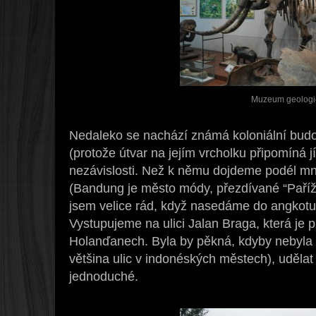
Muzeum geologi
Nedaleko se nachází známá koloniální budo
(protože útvar na jejím vrcholku připomíná j
nezávislosti. Než k němu dojdeme podél m
(Bandung je město módy, přezdívané “Paříž J
jsem velice rád, když nasedáme do angkotu,
Vystupujeme na ulici Jalan Braga, která je 
Holanďanech. Byla by pěkná, kdyby nebyla t
většina ulic v indonéských městech), udělat
jednoduché.