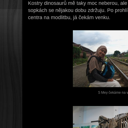
Kostry dinosaurů mě taky moc neberou, ale
sopkách se nějakou dobu zdržuju. Po prohl
centra na modlitbu, já čekám venku.
S Mey čekáme na v