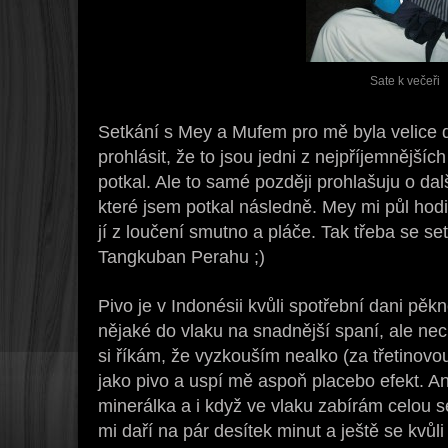
Sate k večeři
Setkání s Mey a Mufem pro mě byla velice
prohlásit, že to jsou jedni z nejpříjemnějších
potkal. Ale to samé později prohlašuju o dal
které jsem potkal následně. Mey mi půl hodi
jí z loučení smutno a pláče. Tak třeba se 
Tangkuban Perahu ;)
Pivo je v Indonésii kvůli spotřební dani pěk
nějaké do vlaku na snadnější spaní, ale nec
si říkám, že vyzkouším nealko (za třetinovo
jako pivo a uspí mě aspoň placebo efekt. A
minerálka a i když ve vlaku zabírám celou s
mi daří na pár desítek minut a ještě se kvůli