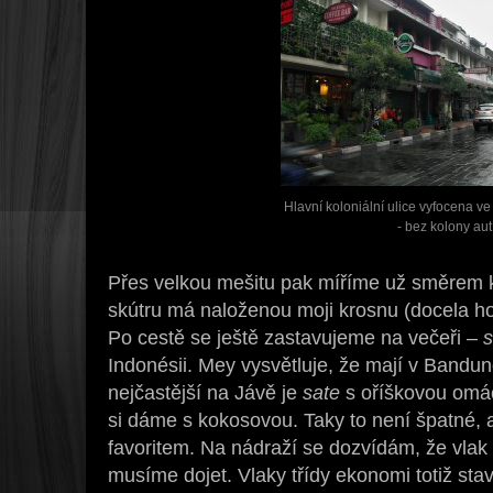
Hlavní koloniální ulice vyfocena 
- bez kolony aut
Přes velkou mešitu pak míříme už směrem k
skútru má naloženou moji krosnu (docela ho 
Po cestě se ještě zastavujeme na večeři –
s
Indonésii. Mey vysvětluje, že mají v Band
nejčastější na Jávě je
sate
s oříškovou omáčk
si dáme s kokosovou. Taky to není špatné,
favoritem. Na nádraží se dozvídám, že vlak 
musíme dojet. Vlaky třídy ekonomi totiž st