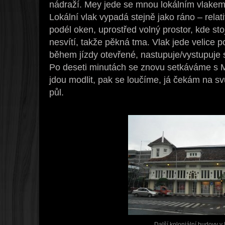
nádraží. Mey jede se mnou lokálním vlakem
Lokální vlak vypadá stejně jako ráno – relat
podél oken, uprostřed volný prostor, kde sto
nesvítí, takže pěkná tma. Vlak jede velice 
během jízdy otevřené, nastupuje/vystupuje 
Po deseti minutách se znovu setkáváme s 
jdou modlit, pak se loučíme, já čekám na svůj
půl.
Další koloniální budovy 