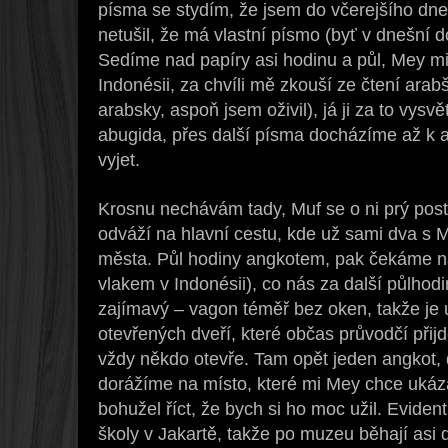
písma se stydím, že jsem do včerejšího dne 
netušil, že má vlastní písmo (byť v dnešní
Sedíme nad papíry asi hodinu a půl, Mey mi
Indonésii, za chvíli mě zkouší ze čtení arabšt
arabsky, aspoň jsem oživil), já ji za to vysvě
abugida, přes další písma docházíme až k a
vyjet.
Krosnu nechávám tady, Muf se o ni prý post
odváží na hlavní cestu, kde už sami dva s
města. Půl hodiny angkotem, pak čekáme na 
vlakem v Indonésii), co nás za další půlhod
zajímavý – vagon téměř bez oken, takže je uv
otevřených dveří, které občas průvodčí přijde 
vždy někdo otevře. Tam opět jeden angkot,
dorážíme na místo, které mi Mey chce uká
bohužel říct, že bych si ho moc užil. Evident
školy v Jakartě, takže po muzeu běhají asi 