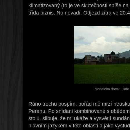
klimatizovaný (to je ve skutečnosti spíše na 
třída biznis. No nevadí. Odjezd zítra ve 20:4
Nedaleko domku, kde 
Ráno trochu pospím, pořád mě mrzí neuskut
Perahu. Po snídani kombinované s obědem 
stolu, slibuje, že mi ukáže a vysvětlí sund
hlavním jazykem v této oblasti a jako vystu