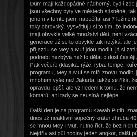
Dům mají každopádně nádherný, bydlí zde 
jsou všechny byty ve městech stísněné, ta
jenom v tomto jsem napočítal asi 7 ložnic (k
taky obrovský. Vysvětluju si to tím, že ind
mají obvykle velké množství dětí, není vzá
generace už se to obvykle tak netýká, ale je
příjezdu se Mey a Muf jdou modlit, já si zat
podnebí nezbývá než to dělat o dost častěji
Pak večeře (klasika, rýže, ryba, tempe, kuř
programu, Mey a Muf se míří znovu modlit, 
mnohem výše než Jakarta, takže se říká, že 
opravdu lepší, ale vzhledem k tomu, že nem
komárů, ani tady se neusíná nejlépe.
Další den je na programu Kawah Putih, znam
dnes už neaktivní sopečný kráter zhruba 4
se mnou Mey i Muf, nutno říct, že bez nich 
Nejdřív asi půl hodiny jeden angkot, další 