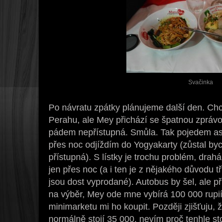
Svačinka
Po návratu zpátky plánujeme další den. C
Perahu, ale Mey přichází se špatnou zprávou
pádem nepřístupná. Smůla. Tak pojedem a
přes noc odjíždím do Yogyakarty (zůstal byc
přístupná). S lístky je trochu problém, drah
jen přes noc (a i ten je z nějakého důvodu tř
jsou dost vyprodané). Autobus by šel, ale při
na výběr, Mey ode mne vybírá 100 000 rupií
minimarketu mi ho koupit. Později zjišťuju, 
normálně stojí 35 000, nevím proč tenhle sto