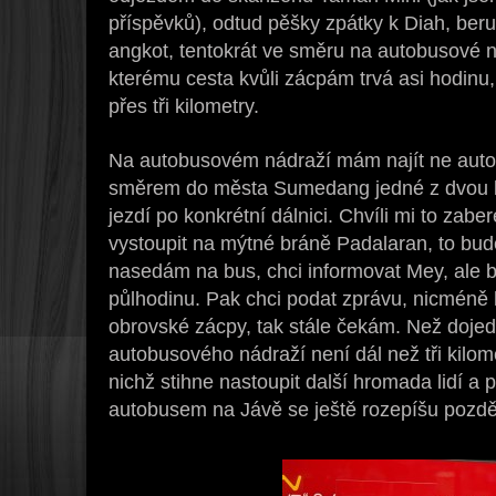
příspěvků), odtud pěšky zpátky k Diah, be
angkot, tentokrát ve směru na autobusové
kterému cesta kvůli zácpám trvá asi hodinu, 
přes tři kilometry.
Na autobusovém nádraží mám najít ne auto
směrem do města Sumedang jedné z dvou ko
jezdí po konkrétní dálnici. Chvíli mi to zaber
vystoupit na mýtné bráně Padalaran, to bude
nasedám na bus, chci informovat Mey, ale b
půlhodinu. Pak chci podat zprávu, nicméně 
obrovské zácpy, tak stále čekám. Než dojed
autobusového nádraží není dál než tři kilom
nichž stihne nastoupit další hromada lidí a 
autobusem na Jávě se ještě rozepíšu pozděj