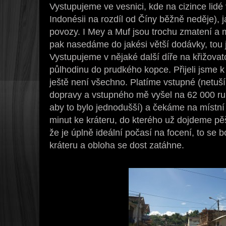
Vystupujeme ve vesnici, kde na cizince lidé v
Indonésii na rozdíl od Číny běžně neděje),
povozy. I Mey a Muf jsou trochu zmatení a m
pak nasedáme do jakési větší dodávky, tou 
Vystupujeme v nějaké další díře na křižova
půlhodinu do prudkého kopce. Přijeli jsme k
ještě není všechno. Platíme vstupné (netuším
dopravy a vstupného mě vyšel na 62 000 rup
aby to bylo jednodušší) a čekáme na místní 
minut ke kráteru, do kterého už dojdeme pěš
že je úplně ideální počasí na focení, to se
kráteru a obloha se dost zatáhne.