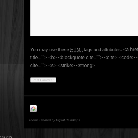
You may use these
HTML
tags and attributes:
<a href
title=""> <b> <blockquote cite=""> <cite> <code>
cite=""> <s> <strike> <strong>
Theme Created by Digital Raindrops
109,015