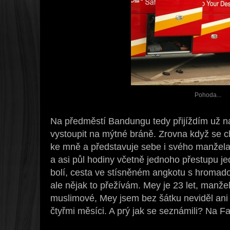
Pohoda...
Na předměstí Bandungu tedy přijíždím už n
vystoupit na mýtné bráně. Zrovna když se 
ke mně a představuje sebe i svého manžel
a asi půl hodiny včetně jednoho přestupu j
bolí, cesta ve stísněném angkotu s hromad
ale nějak to přežívám. Mey je 23 let, manželo
muslimové, Mey jsem bez šátku neviděl ani 
čtyřmi měsíci. A prý jak se seznámili? Na 