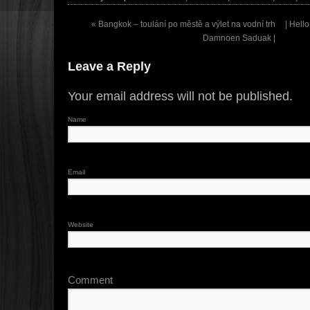
«
Bangkok – toulání po městě a výlet na vodní trh
| Hell
Damnoen Saduak |
Leave a Reply
Your email address will not be published.
Name
Email
Website
Comment