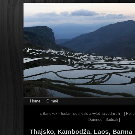
Home
O mně
«
Bangkok – toulání po městě a výlet na vodní trh
| Hell
Damnoen Saduak |
Thajsko, Kambodža, Laos, Barma