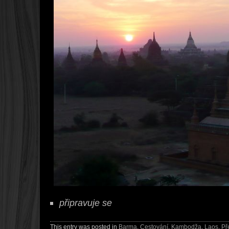
připravuje se
This entry was posted in
Barma
,
Cestování
,
Kambodža
,
Laos
,
Př