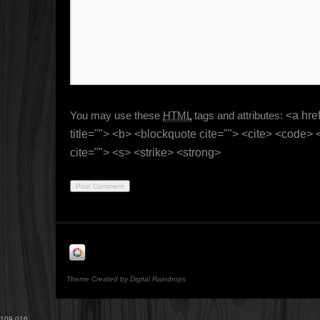
You may use these
HTML
tags and attributes:
<a href
title=""> <b> <blockquote cite=""> <cite> <code>
cite=""> <s> <strike> <strong>
Theme Created by Digital Raindrops
109,016