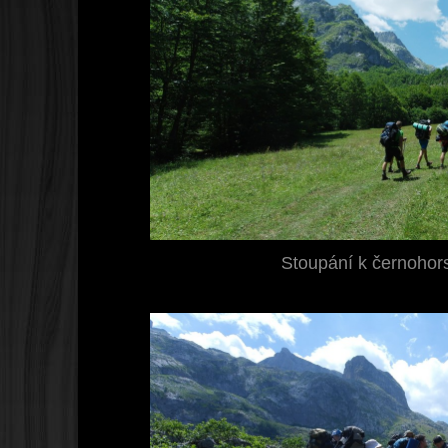
Stoupání k černohors