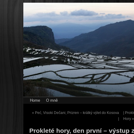
Home
O mně
«
Peć, Visoki Dečani, Prizren – krátký výlet do Kosova
| Prok
|
Hory
»
Prokleté hory, den první – výstup