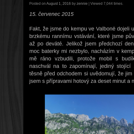
Posted on
August 1, 2016
by
zennie
| Viewed 7,044 times.
15. červenec 2015
Fakt, že jsme do kempu ve Valbonë dojeli u
brzkému rannímu vstávání, které jsme pův
až po deváté. Jelikož jsem předchozí de
moc baterky mi nezbylo, nacházím v kemp
mě ráno vzbudili, protože mobil s bud
naschvál na to zapomínají, jediný stojící
těsně před odchodem si uvědomují, že jim 
jsem s přípravami hotový za deset minut a 