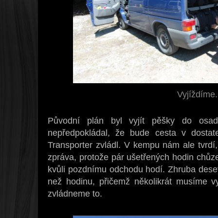
Vyjíždíme.
Původní plán byl vyjít pěšky do osa
nepředpokládal, že bude cesta v dostat
Transporter zvládl. V kempu nám ale tvrdí,
zpráva, protože pár ušetřených hodin chů
kvůli pozdnímu odchodu hodí. Zhruba deset
než hodinu, přičemž několikrát musíme v
zvládneme to.