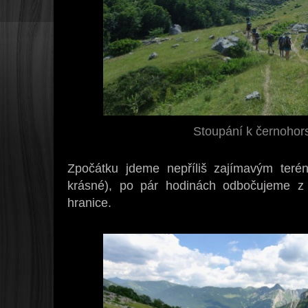
Stoupání k černohors
Zpočátku jdeme nepříliš zajímavým teré
krásné), po pár hodinách odbočujeme z
hranice.