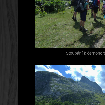
Stoupání k černohors