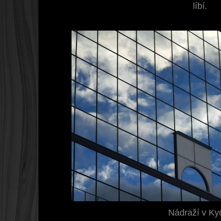
líbí.
Nádraží v Ky