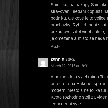
Shinjuku, na nakupy Shinjuku
stravovani, nedam dopustit n
podniku. Celkove je to velice
prochazky. Rybi trh neni spatn
pokud bys chtel videt aukce, 
je omezena a misto se neda re
Reply
zennie
says:
March 12, 2015 at 19:31
A pokud jde o vylet mimo Toky
prirodu treba Hakone, spojeni
moderni mesto s ne tolika tu
Kyoto rozhodne stoji za videni
jednodenni vylet.