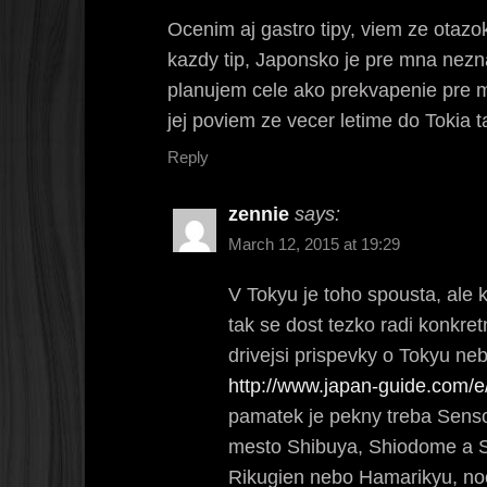
Ocenim aj gastro tipy, viem ze otaz
kazdy tip, Japonsko je pre mna nezna
planujem cele ako prekvapenie pre 
jej poviem ze vecer letime do Tokia 
Reply
zennie
says:
March 12, 2015 at 19:29
V Tokyu je toho spousta, ale 
tak se dost tezko radi konkret
drivejsi prispevky o Tokyu ne
http://www.japan-guide.com/e
pamatek je pekny treba Sensoj
mesto Shibuya, Shiodome a Sh
Rikugien nebo Hamarikyu, noc