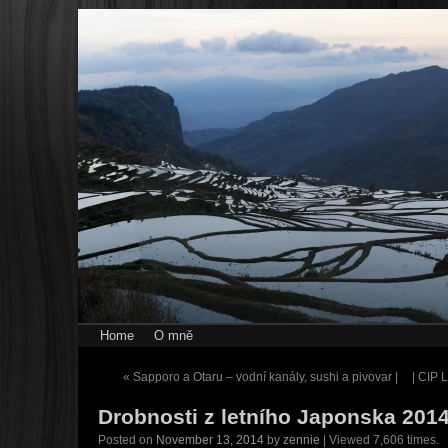
Home
O mně
«
Sapporo a Otaru – vodní kanály, sushi a pivovar |
| CIP 
Drobnosti z letního Japonska 201
Posted on
November 13, 2014
by
zennie
| Viewed 7,606 times.