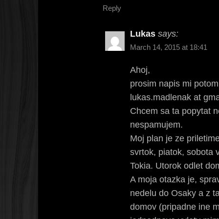
Reply
Lukas
says:
March 14, 2015 at 18:41
Ahoj,
prosim napis mi potom
lukas.madlenak at gma
Chcem sa ta popytat ne
nespamujem.
Moj plan je ze priletim
svrtok, piatok, sobota
Tokia. Utorok odlet do
A moja otazka je, spra
nedelu do Osaky a z ta
domov (pripadne ine me