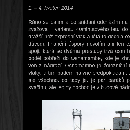
1. – 4. květen 2014
Ráno se balím a po snídani odcházím na 
zvažoval i variantu 40minutového letu do
dražší než expresní vlak a létá to docela e
důvodu finanční úspory nevolím ani ten ex
spoji, která se dvěma přestupy trvá osm h
podél pobřeží do Oshamambe, kde je zhru
ven z nádraží. Oshamambe je železniční kř
vlaky, a tím pádem naivně předpokládám,
ale všechno, co tady je, je pár baráků p
svačinu, ale jediný obchod je v budově nádr