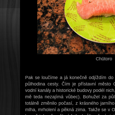
Chūtoro
Pak se loučíme a já konečně odjíždím do O
půlhodina cesty. Čím je přístavní město
vodní kanály a historické budovy podél nich
mě teda nezajímá vůbec). Bohužel za pů
totálně změnilo počasí, z krásného jarníh
mlha, mrholení a pěkná zima. Takže se v Ot