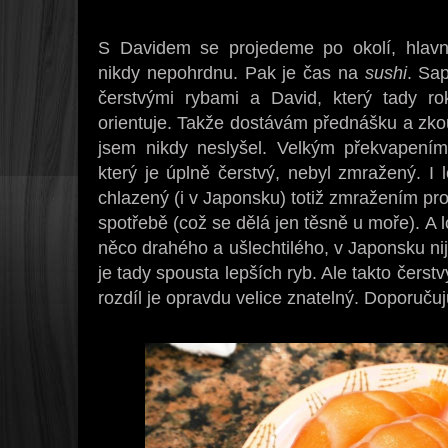
S Davidem se projedeme po okolí, hla
nikdy nepohrdnu. Pak je čas na
sushi
. Sa
čerstvými rybami a David, který tady ro
orientuje. Takže dostávám přednášku a zkou
jsem nikdy neslyšel. Velkým překvapen
který je úplně čerstvý, nebyl zmražený. I
chlazený (i v Japonsku) totiž zmražením pr
spotřebě (což se dělá jen těsně u moře). A 
něco drahého a ušlechtilého, v Japonsku ni
je tady spousta lepších ryb. Ale takto čerstv
rozdíl je opravdu velice znatelný. Doporučuj