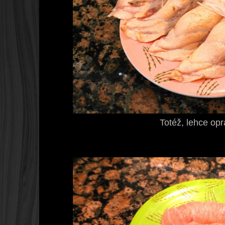
Totéž, lehce op