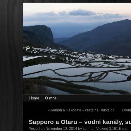
Home
O mně
«
Aomori a Hakodate – cesta na Hokkaidō |
| Drob
Sapporo a Otaru – vodní kanály, s
Posted on
November 13, 2014
by
zennie
| Viewed 3,191 times.