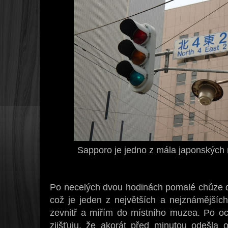
Sapporo je jedno z mála japonských m
Po necelých dvou hodinách pomalé chůze 
což je jeden z největších a nejznámější
zevnitř a mířím do místního muzea. Po oc
zjišťuju, že akorát před minutou odešla