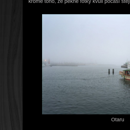
kromě toho, že pěkné fotky kvůli počasí stej
Otaru