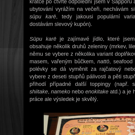
krátce po čtvrté odpolední jsem v Sapporu 
ubytování vyrážím na večeři, nechávám si 
sūpu karē
, tedy jakousi populární var
dostávám slevový kupón).
Sūpu karē
je zajímavé jídlo, které jse
obsahuje několik druhů zeleniny (mrkev, lilek
němu se vybere z několika variant doplňkov
masem, vařeným bůčkem,
nattō
, seafood
polévky se dá vyměnit za rajčatový neb
vybere z deseti stupňů pálivosti a pěti stu
přihodí případné další toppingy (např. 
shiitake
,
nameko
nebo
enokitake
atd.) a je
práce ale výsledek je skvělý.