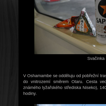
Svačinka
V Oshamambe se odděluju od pobřežní tras
do vnitrozemí směrem Otaru. Cesta ved
známého lyžařského střediska Niseko), 140 
hodiny.