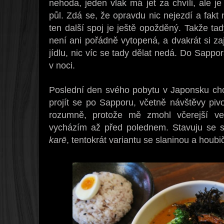
nehoda, jeden vlak má jet za chvíli, ale j
půl. Zdá se, že opravdu nic nejezdí a fak
ten další spoj je ještě opožděný. Takže ta
není ani pořádně vytopená, a dvakrát si z
jídlu, nic víc se tady dělat nedá. Do Sapp
v noci.
Poslední den svého pobytu v Japonsku ch
projít se po Sapporu, včetně návštěvy piv
rozumně, protože mě zmohl včerejší več
vycházím až před polednem. Stavuju se 
karē
, tentokrát variantu se slaninou a ho