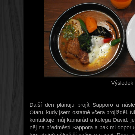
Výsledek
Další den plánuju projít Sapporo a násl
Otaru, kudy jsem ostatně včera projížděl.
kontaktuje můj kamarád a kolega David, jes
něj na předměstí Sappora a pak mi doporuču
tam stejně pěknější večer a v noci. Radu 