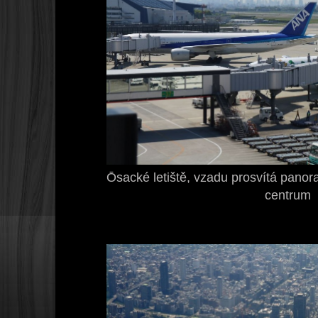
Ōsacké letiště, vzadu prosvítá panor
centrum