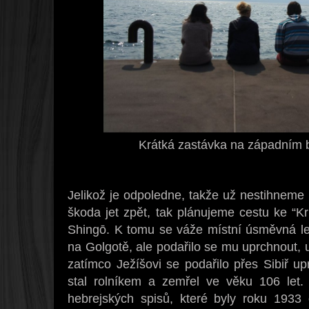
Krátká zastávka na západním 
Jelikož je odpoledne, takže už nestihneme v
škoda jet zpět, tak plánujeme cestu ke “Kr
Shingō. K tomu se váže místní úsměvná l
na Golgotě, ale podařilo se mu uprchnout, u
zatímco Ježíšovi se podařilo přes Sibiř u
stal rolníkem a zemřel ve věku 106 let.
hebrejských spisů, které byly roku 1933