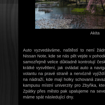
Akita
Auto vyzvedáváme, naštěstí to není žádn
Nissan Note, kde se nás pět vejde v pohodě
samozřejmě velice důkladně kontrolují čes
krátké vysvětlení, jak ovládat auto a nav
volantu na pravé straně a nervózně vyjížd
na nádraží, kde mají holky schovaná zava
kampusu místní univerzity pro Zbyňka, kte
Zpátky přes město pak upalujeme na sev
máme spát následující dny.