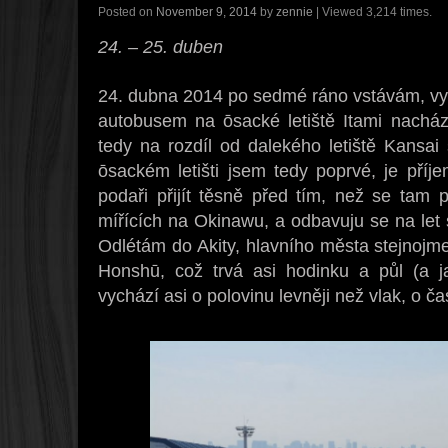
Posted on
November 9, 2014
by
zennie
| Viewed 3,214 times.
24. – 25. duben
24. dubna 2014 po sedmé ráno vstávám, v
autobusem na ōsacké letiště Itami nacház
tedy na rozdíl od dalekého letiště Kansa
ōsackém letišti jsem tedy poprvé, je příj
podaři přijít těsně před tím, než se tam 
mířících na Okinawu, a odbavuju se na l
Odlétám do Akity, hlavního města stejnojm
Honshū, což trvá asi hodinku a půl (a j
vychází asi o polovinu levněji než vlak, o 