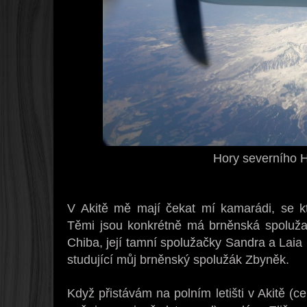
Hory severního 
V Akitě mě mají čekat mí kamarádi, se k
Těmi jsou konkrétně má brněnská spolužačk
Chiba, její tamní spolužačky Sandra a Laia 
studující můj brněnský spolužák Zbyněk.
Když přistávám na polním letišti v Akitě (c