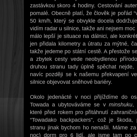
zastávkou skoro 4 hodiny. Cestování aute
pomalé. Obecně platí, že člověk je pořád “v o
50 km/h, který se obvykle docela dodržuje
vidím radar u silnice, takže ani nejsem mo
málo lepší je situace na dálnici, ale konkr
jen přidala kilometry a útratu za mýtné, č
takže jedeme po státní cestě. A přestože s
a zbytek cesty vede neobydlenou přírodou
druhou stranu tady úplně spěchat nejde, p
navíc později se k našemu překvapení ve
silnice objevovat sněhové bariéry.
Okolo jedenácté v noci přijíždíme do o
Towada a ubytováváme se v
minshuku
,
které před rokem pro přitáhnutí zahraničn
“Towadako backpackers”, což je škoda, 
stranu jinak bychom ho nenašli. Máme z
noc) dorm pro 6 lidí, ale jsme tam po ce