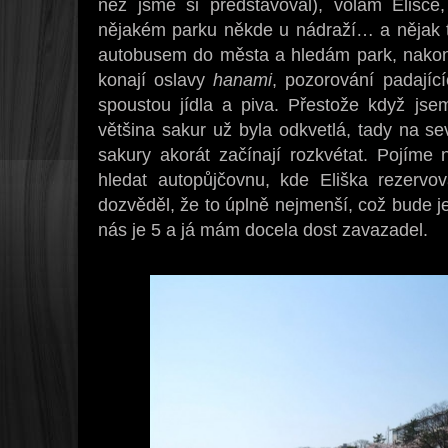
než jsme si představoval), volám Elišce
nějakém parku někde u nádraží… a nějak t
autobusem do města a hledám park, nakon
konají oslavy
hanami
, pozorování padajíc
spoustou jídla a piva. Přestože když jse
většina sakur už byla odkvetlá, tady na se
sakury akorát začínají rozkvétat. Pojím
hledat autopůjčovnu, kde Eliška rezervo
dozvěděl, že to úplně nejmenší, což bude j
nás je 5 a já mám docela dost zavazadel.