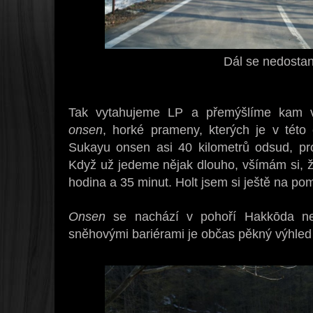
Dál se nedosta
Tak vytahujeme LP a přemýšlíme kam vy
onsen
, horké prameny, kterých je v této
Sukayu onsen asi 40 kilometrů odsud, pr
Když už jedeme nějak dlouho, všímám si, že
hodina a 35 minut. Holt jsem si ještě na po
Onsen
se nachází v pohoří Hakkōda ne
sněhovými bariérami je občas pěkný výhled