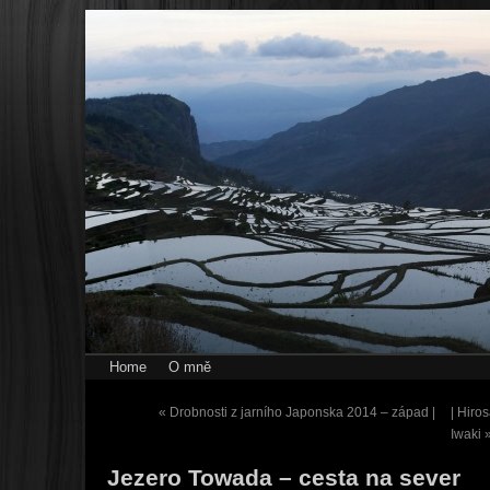
Home
O mně
«
Drobnosti z jarního Japonska 2014 – západ |
| Hiro
Iwaki
Jezero Towada – cesta na sever