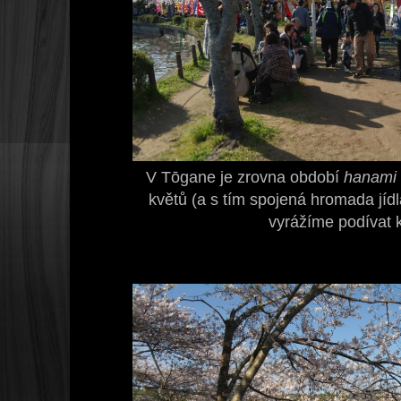
V Tōgane je zrovna období
hanami
květů (a s tím spojená hromada jídl
vyrážíme podívat k