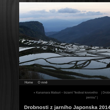
Home
O mně
«
Kanamara Matsuri – bizarní “festival kovového
| Drob
penisu” |
Drobnosti z jarního Japonska 201