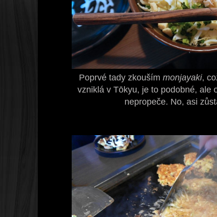
Poprvé tady zkouším
monjayaki
, co
vzniklá v Tōkyu, je to podobné, ale o
nepropeče. No, asi zůst