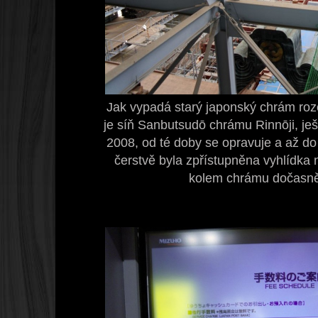
Jak vypadá starý japonský chrám roz
je síň Sanbutsudō chrámu Rinnōji, ješ
2008, od té doby se opravuje a až do
čerstvě byla zpřístupněna vyhlídka na
kolem chrámu dočasně