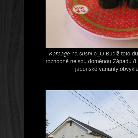
Karaage
na
sushi
o_O Budiž toto d
rozhodně nejsou doménou Západu (i k
japonské varianty obvykle 