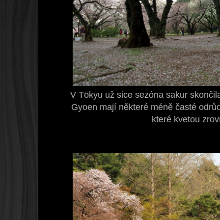
V Tōkyu už sice sezóna sakur skončil
Gyoen mají některé méně časté odrůdy
které kvetou zrov