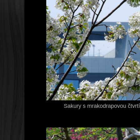
Sakury s mrakodrapovou čtvrt