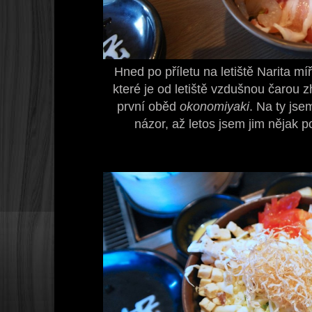
Hned po příletu na letiště Narita 
které je od letiště vzdušnou čarou 
první oběd
okonomiyaki
. Na ty jse
názor, až letos jsem jim nějak p