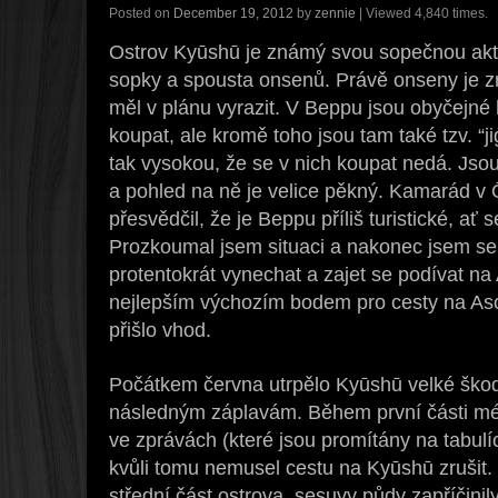
Posted on
December 19, 2012
by
zennie
| Viewed 4,840 times.
Ostrov Kyūshū je známý svou sopečnou aktiv
sopky a spousta onsenů. Právě onseny je
měl v plánu vyrazit. V Beppu jsou obyčejné
koupat, ale kromě toho jsou tam také tzv. “j
tak vysokou, že se v nich koupat nedá. Js
a pohled na ně je velice pěkný. Kamarád v
přesvědčil, že je Beppu příliš turistické, ať
Prozkoumal jsem situaci a nakonec jsem s
protentokrát vynechat a zajet se podívat n
nejlepším výchozím bodem pro cesty na Aso
přišlo vhod.
Počátkem června utrpělo Kyūshū velké škod
následným záplavám. Během první části mé
ve zprávách (které jsou promítány na tabulí
kvůli tomu nemusel cestu na Kyūshū zrušit
střední část ostrova, sesuvy půdy zapříčini