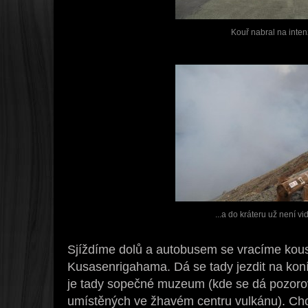
Kouř nabral na intenz
...a do kráteru už není vi
Sjíždíme dolů a autobusem se vracíme kous
Kusasenrigahama. Dá se tady jezdit na koníc
je tady sopečné muzeum (kde se dá pozoro
umístěných ve žhavém centru vulkánu). Ch