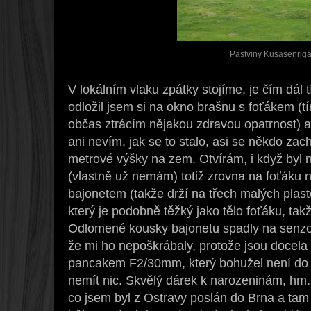
Pastviny Kusasenri
V lokálním vlaku zpátky stojíme, je čím dál t
odložil jsem si na okno brašnu s foťákem (t
občas ztrácím nějakou zdravou opatrnost) a 
ani nevím, jak se to stalo, asi se někdo zach
metrové výšky na zem. Otvírám, i když byl
(vlastně už nemám) totiž zrovna na foťáku 
bajonetem (takže drží na třech malých plas
který je podobně těžký jako tělo foťáku, ta
Odlomené kousky bajonetu spadly na senzor
že mi ho nepoškrábaly, protože jsou docela 
pancakem F2/30mm, který bohužel není do 
nemít nic. Skvělý dárek k narozeninám, hm. 
co jsem byl z Ostravy poslán do Brna a tam 