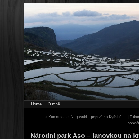
Home
O mně
«
Kumamoto a Nagasaki – poprvé na Kyūshū |
| Fuku
sopeč
Národní park Aso – lanovkou na k