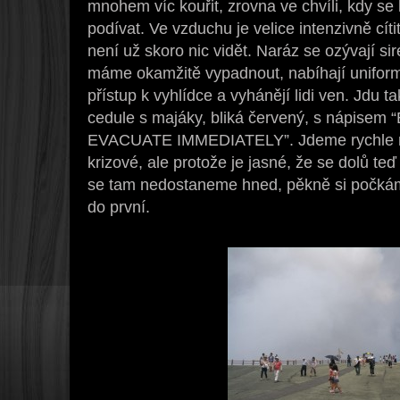
mnohem víc kouřit, zrovna ve chvíli, kdy se
podívat. Ve vzduchu je velice intenzivně cíti
není už skoro nic vidět. Naráz se ozývají sir
máme okamžitě vypadnout, nabíhají uniformo
přístup k vyhlídce a vyhánějí lidi ven. Jdu t
cedule s majáky, bliká červený, s nápis
EVACUATE IMMEDIATELY”. Jdeme rychle na 
krizové, ale protože je jasné, že se dolů t
se tam nedostaneme hned, pěkně si počkám
do první.