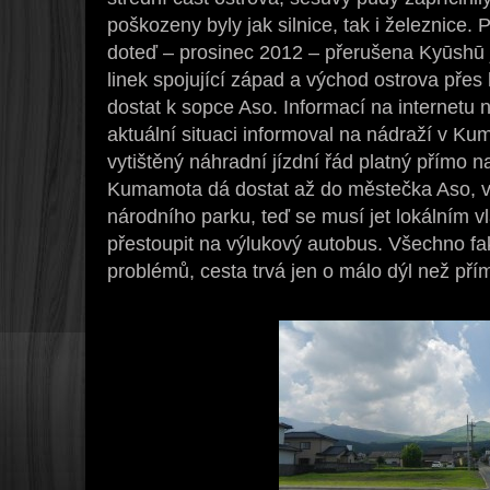
poškozeny byly jak silnice, tak i železnice.
doteď – prosinec 2012 – přerušena Kyūshū je
linek spojující západ a východ ostrova přes 
dostat k sopce Aso. Informací na internetu 
aktuální situaci informoval na nádraží v K
vytištěný náhradní jízdní řád platný přímo 
Kumamota dá dostat až do městečka Aso, v
národního parku, teď se musí jet lokálním v
přestoupit na výlukový autobus. Všechno fa
problémů, cesta trvá jen o málo dýl než pří