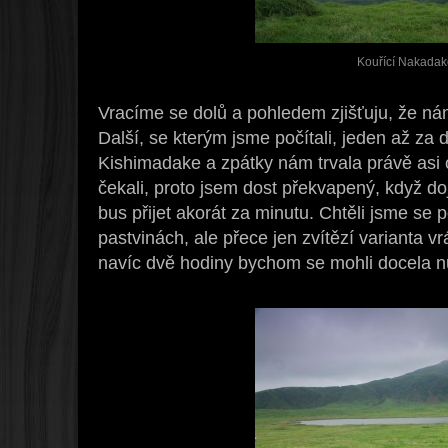
Kouřící Nakadak
Vracíme se dolů a pohledem zjišťuju, že ná
Další, se kterým jsme počítali, jeden až za 
Kishimadake a zpátky nám trvala právě asi
čekali, proto jsem dost překvapený, když do
bus přijet akorát za minutu. Chtěli jsme se
pastvinách, ale přece jen zvítězí varianta v
navíc dvě hodiny bychom se mohli docela nu