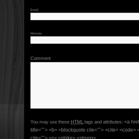
Email
Website
Comment
You may use these
HTML
tags and attributes:
<a href
title=""> <b> <blockquote cite=""> <cite> <code>
cite=""> <s> <strike> <strong>