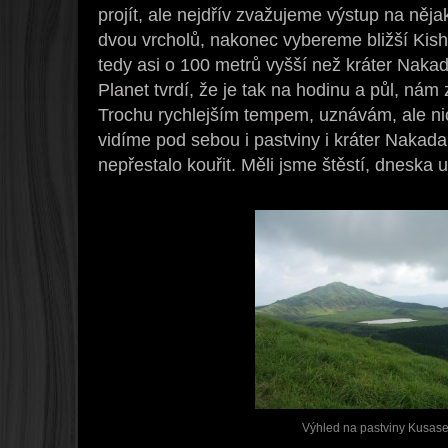
projít, ale nejdřív zvažujeme výstup na něja
dvou vrcholů, nakonec vybereme bližší Kis
tedy asi o 100 metrů vyšší než kráter Nakad
Planet tvrdí, že je tak na hodinu a půl, ná
Trochu rychlejším tempem, uznávám, ale nic
vidíme pod sebou i pastviny i kráter Nakada
nepřestalo kouřit. Měli jsme štěstí, dneska 
Výhled na pastviny Kusas