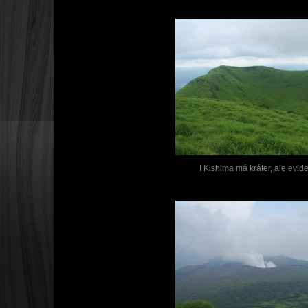
I Kishima má kráter, ale evid