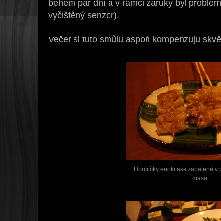
během pár dní a v rámci záruky byl problé
vyčištěný senzor).
Večer si tuto smůlu aspoň kompenzuju skvě
Houbičky enokitake zabalené v p
masa