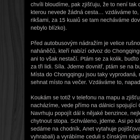
chvíli bloudíme, pak zjišťuju, že to není tak 
kterou nevede žádná cesta… vzdáváme to, u
rikšami, za 15 kuaiů se tam necháváme dové
nebylo blízko).
Před autobusovým nádražím je velice rušno
naháněčů, kteří nabízí odvoz do Chongqingu
ani to však nestačí. Ptám se za kolik, buďt
za tři lidi. Síla. Jdeme dovnitř, ptám se na 
Místa do Chongqingu jsou taky vyprodaná,
sehnat místo na večer. Vzdáváme to, napad
Koukám se totiž v telefonu na mapu a zjišťuj
nacházíme, vede přímo na dálnici spojujíc
Navrhuju popojít dál k nějaké benzince, nej
chytnout stopa. Schváleno, jdeme. Asi po kil
sedáme na chodník, Anet vytahuje pojišťova
vyhrabali) a vyrábíme ceduli s čínským náp