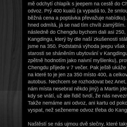
mě odchytí chlapík s jeepem na cestě do C
odvoz. Prý 400 kuaiů (a vypadá to, že smlo
běžná cena a poptávka převažuje nabídku). 
hned odmítá, já se nad tím chvíli zamýšlím
následně do Chengdu bychom dali asi 250, j
Kangdingu, který by dle naší zkušenosti stál
jsme na 350. Podstatná výhoda jeepu však s
starosti se sháněním ubytování v Kangdingu 
zpětně hodnotím jako naivní myšlenku), protož
Chengdu přijede v 7 večer. Pak ještě ukáže v
na které to je jen za 350 místo 400, a celk
autobus. Nechcem se rozhodovat bez Anet, 
nám místa nesebral někdo jiný) a Martin jde 
kdy se vrátí, už ale řidič tvrdí, že nás nev
Takže nemáme ani odvoz, ani kartu od poko
vyspat, než seženeme odvoz třeba do Kang
Naštěstí se nás ujmou dvě slečny, které taky