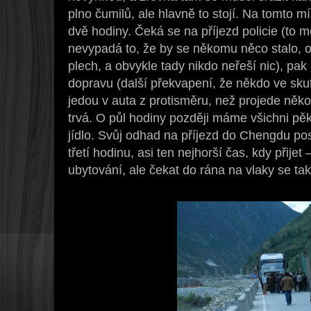
plno čumilů, ale hlavně to stojí. Na tomto 
dvě hodiny. Čeká se na příjezd policie (to 
nevypadá to, že by se někomu něco stalo, 
plech, a obvykle tady nikdo neřeší nic), pak 
dopravu (další překvapení, že někdo ve skut
jedou v auta z protisměru, než projede něko
trvá. O půl hodiny později máme všichni pě
jídlo. Svůj odhad na příjezd do Chengdu 
třetí hodinu, asi ten nejhorší čas, kdy přij
ubytování, ale čekat do rána na vlaky se ta