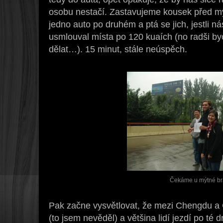
osobu nestačí. Zastavujeme kousek před m
jedno auto po druhém a ptá se jich, jestli n
usmlouval místa po 120 kuaích (no radši b
dělat…). 15 minut, stále neúspěch.
Čekáme u mýtné br
Pak začne vysvětlovat, že mezi Chengdu a
(to jsem nevěděl) a většina lidí jezdí po té