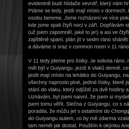
evidentně budí hlídače vevnitř, který nám h
Ptáme se tedy, jestli mají místo v dormech. 
osobu bereme. Jsme rozházení ve více poko
kde jsme spali čtyři noci v září. Dopřávám 
(už jsem zapomněl, jaké to je!) a asi ve čty
zajištěné spaní, plán jít v sedm ráno sháně
a dáváme si sraz v common room v 11 ráno
V 11 tedy jdeme pro lístky. Je sobota ráno, 
měl být v Guiyangu, jezdí 6 vlaků denně, ce
jestli mají místo na lehátko do Guiyangu, na
všechny naprosto plné, jediné lístky, které js
stání do vlaku, který odjíždí za dvě hodiny 
Uznávám, byl jsem naivní, že jsem si myslel
jsem tomu věřit. Slečna z Guiyangu, co s ná
poradila, že můžu jet s ostatními do Chong
do Guiyangu autem, co by mě zdarma vzala
tam neměl jak dostat. Pouštím k okýnku Anet