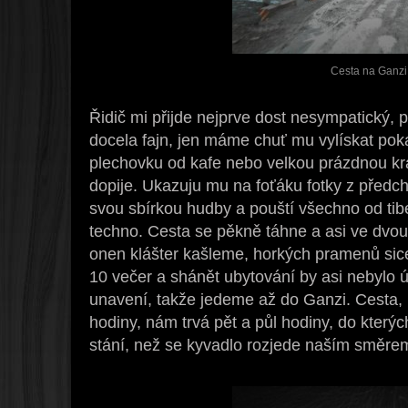
Cesta na Ganzi
Řidič mi přijde nejprve dost nesympatický,
docela fajn, jen máme chuť mu vylískat pok
plechovku od kafe nebo velkou prázdnou kra
dopije. Ukazuju mu na foťáku fotky z předch
svou sbírkou hudby a pouští všechno od tib
techno. Cesta se pěkně táhne a asi ve dvou
onen klášter kašleme, horkých pramenů sice 
10 večer a shánět ubytování by asi nebylo 
unavení, takže jedeme až do Ganzi. Cesta, n
hodiny, nám trvá pět a půl hodiny, do který
stání, než se kyvadlo rozjede naším směre