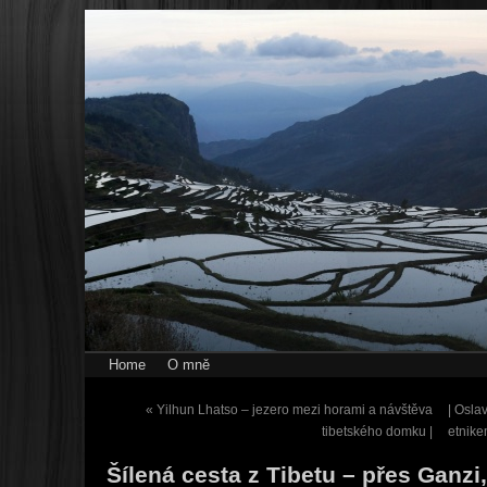
Home
O mně
«
Yilhun Lhatso – jezero mezi horami a návštěva
| Osla
tibetského domku |
etnik
Šílená cesta z Tibetu – přes Ganzi