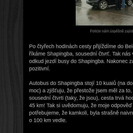
Policie nám úspěšně zajisti
Po čtyřech hodinách cesty přijíždíme do Bei
říkáme Shapingba, sousední čtvrť. Tak nás
odkud jezdí busy do Shapingba. Nakonec za 
pozitivní.
Autobus do Shapingba stojí 10 kuaiů (na do
moc) a zjišťuju, že přestože jsem měl za to
sousední čtvrti (taky, že jsou), cesta trvá hod
45 km! Tak si uvědomuju, že moje odpověď
potřebujeme, že kamkoli, byla strašně naivn
o 100 km vedle.