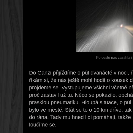
Po cestě nás zastihla i
Do Ganzi přijíždíme o půl dvanácté v noci, ři
říkám si, že nás ještě mohl hodit o kousek d
projdeme se. Vystupujeme všichni včetně ně
proč zastavil už tu. Něco se pokazilo, obch
prasklou pneumatiku. Hloupá situace, o půl 
bylo ve městě. Stát se to o 10 km dříve, t
do rána. Tady mu hned lidi pomáhají, takže
loučíme se.