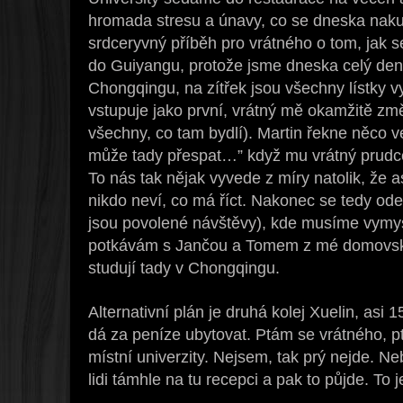
hromada stresu a únavy, co se dneska nak
srdceryvný příběh pro vrátného o tom, jak
do Guiyangu, protože jsme dneska celý den s
Chongqingu, na zítřek jsou všechny lístky 
vstupuje jako první, vrátný mě okamžitě zm
všechny, co tam bydlí). Martin řekne něco v
může tady přespat…” když mu vrátný prudc
To nás tak nějak vyvede z míry natolik, že 
nikdo neví, co má říct. Nakonec se tedy od
jsou povolené návštěvy), kde musíme vymysle
potkávám s Jančou a Tomem z mé domovské u
studují tady v Chongqingu.
Alternativní plán je druhá kolej Xuelin, asi
dá za peníze ubytovat. Ptám se vrátného, pt
místní univerzity. Nejsem, tak prý nejde. Ne
lidi támhle na tu recepci a pak to půjde. To j