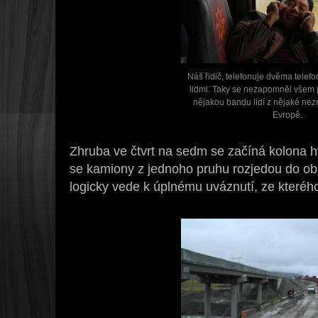
Náš řidič, telefonuje dvěma telef
lidmi. Taky se nezapomněl všem p
nějakou bandu lidí z nějaké ne
Evropě.
Zhruba ve čtvrt na sedm se začíná kolona h
se kamiony z jednoho pruhu rozjedou do obo
logicky vede k úplnému uváznutí, ze kterého