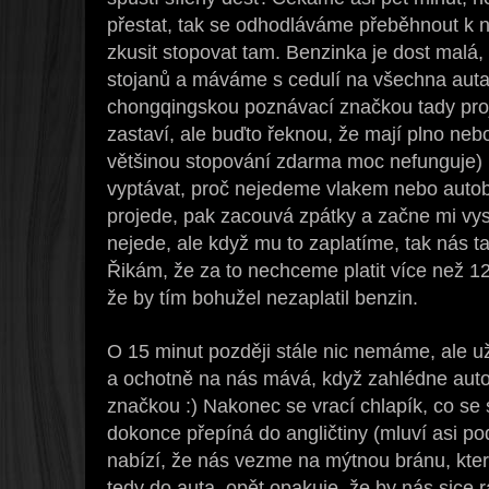
přestat, tak se odhodláváme přeběhnout k
zkusit stopovat tam. Benzinka je dost malá,
stojanů a máváme s cedulí na všechna auta, 
chongqingskou poznávací značkou tady proj
zastaví, ale buďto řeknou, že mají plno nebo
většinou stopování zdarma moc nefunguje) 
vyptávat, proč nejedeme vlakem nebo auto
projede, pak zacouvá zpátky a začne mi vys
nejede, ale když mu to zaplatíme, tak nás t
Řikám, že za to nechceme platit více než 12
že by tím bohužel nezaplatil benzin.
O 15 minut později stále nic nemáme, ale už
a ochotně na nás mává, když zahlédne aut
značkou :) Nakonec se vrací chlapík, co se s
dokonce přepíná do angličtiny (mluví asi p
nabízí, že nás vezme na mýtnou bránu, kte
tedy do auta, opět opakuje, že by nás sice 