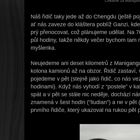
Čekáme za Maniga
Náš řidič taky jede až do Chengdu (ještě po
ať nás zaveze do kláštera poblíž Ganzi, kd
prý přenocovat, což plánujeme udělat. Na 
půl hodiny, takže někdy večer bychom tam mo
myšlenka.
Neujedeme ani deset kilometrů z Manigang
kolona kamionů až na obzor. Řidič zastaví, 
pojedeme v pět (stejně jako řidič, co nás ve
hodinami). Když nás vyhodí z “postele” v k
spát a v pět se stále nic neděje, dochází nám
znamená v šest hodin (“liudian”) a ne v pět (
prvního řidiče, který ukazoval na rukou pět p