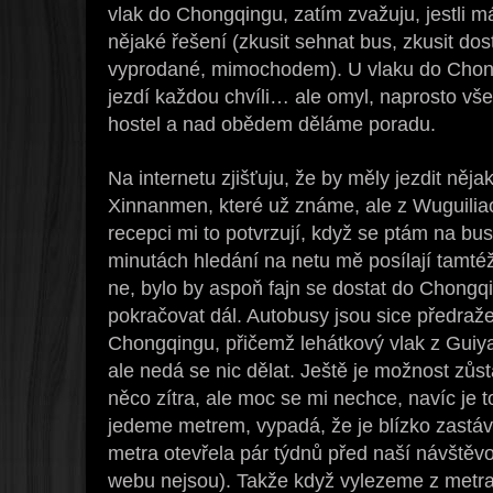
vlak do Chongqingu, zatím zvažuju, jestli m
nějaké řešení (zkusit sehnat bus, zkusit do
vyprodané, mimochodem). U vlaku do Chong
jezdí každou chvíli… ale omyl, naprosto vš
hostel a nad obědem děláme poradu.
Na internetu zjišťuju, že by měly jezdit něj
Xinnanmen, které už známe, ale z Wuguilia
recepci mi to potvrzují, když se ptám na bu
minutách hledání na netu mě posílají tamté
ne, bylo by aspoň fajn se dostat do Chongq
pokračovat dál. Autobusy jsou sice předraž
Chongqingu, přičemž lehátkový vlak z Guiy
ale nedá se nic dělat. Ještě je možnost zůs
něco zítra, ale moc se mi nechce, navíc je 
jedeme metrem, vypadá, že je blízko zastáv
metra otevřela pár týdnů před naší návštěvo
webu nejsou). Takže když vylezeme z metra