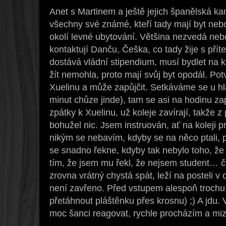
Anet s Martinem a ještě jejich španělská 
všechny své známé, kteří tady mají byt neb
okolí levné ubytování. Většina nezvedá neb
kontaktují Danču, Češka, co tady žije s pří
dostává vládní stipendium, musí bydlet na kol
žít nemohla, proto mají svůj byt opodál. Po
Xuelinu a může zapůjčit. Setkáváme se u hl
minut chůze jinde), tam se asi na hodinu z
zpátky k Xuelinu, už koleje zavírají, takže
bohužel nic. Jsem instruován, ať na koleji p
nikým se nebavím, kdyby se na něco ptali, p
se snadno řekne, kdyby tak nebylo toho, že 
tím, že jsem mu řekl, že nejsem student… 
zrovna vrátný chystá spát, leží na posteli v 
není zavřeno. Před vstupem alespoň trochu 
přetáhnout pláštěnku přes krosnu) ;) A jdu. 
moc šanci reagovat, rychle procházím a mi