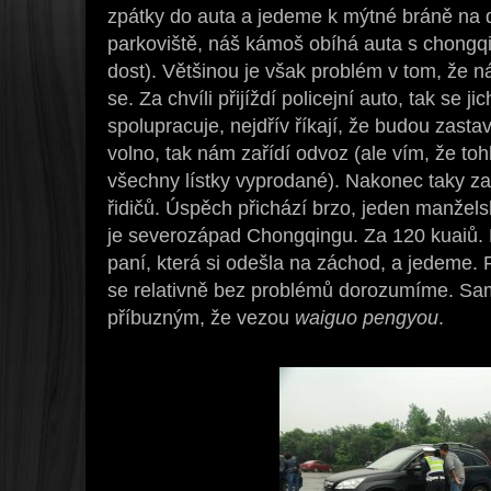
zpátky do auta a jedeme k mýtné bráně na d
parkoviště, náš kámoš obíhá auta s chongq
dost). Většinou je však problém v tom, že n
se. Za chvíli přijíždí policejní auto, tak se ji
spolupracuje, nejdřív říkají, že budou zast
volno, tak nám zařídí odvoz (ale vím, že toh
všechny lístky vyprodané). Nakonec taky za
řidičů. Úspěch přichází brzo, jeden manželsk
je severozápad Chongqingu. Za 120 kuaiů.
paní, která si odešla na záchod, a jedeme. 
se relativně bez problémů dorozumíme. S
příbuzným, že vezou
waiguo pengyou
.