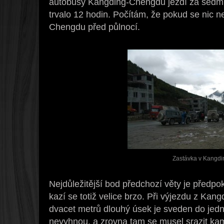
autobusy Kangding-Chengdu jezdí za sedm h
trvalo 12 hodin. Počítám, že pokud se nic 
Chengdu před půlnocí.
Zastávka v Kangdi
Nejdůležitější bod předchozí věty je předpo
kazí se totiž velice brzo. Při výjezdu z Kan
dvacet metrů dlouhý úsek je sveden do jed
nevyhnou, a zrovna tam se musel srazit k