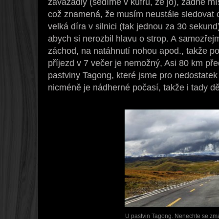
zavazadly (sedíme v kufru, že jo), žádné mís
což znamená, že musím neustále sledovat ce
velká díra v silnici (tak jednou za 30 sekund
abych si nerozbil hlavu o strop. A samozřej
záchod, na natáhnutí nohou apod., takže po
příjezd v 7 večer je nemožný, Asi 80 km p
pastviny Tagong, které jsme pro nedostatek
nicméně je nádherné počasí, takže i tady d
U pastvin Tagong. Nenechte se zmás