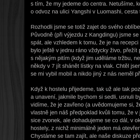
s tím, že my jedeme do centra. Netušíme, k
o odvoz na ulici Yangshi v Luomashi, cesta 
Rozhodli jsme se totiž zajet do svého oblí
Původně (při výjezdu z Kangdingu) jsme se
spát, ale vzhledem k tomu, že je na recep
bylo ještě v jednu ráno vždycky živo, přež
s nějakým pitím (když jim uděláme tržbu, n
někdy v 7 jít shánět lístky na vlak. Chtěl j
se mi vybil mobil a nikdo jiný z nás neměl př
Když k hostelu přijedeme, tak už ale tak poz
a unavení, jakmile bychom si sedli, usnuli
vidíme, že je zavřeno (a uvědomujeme si, že
vlastně jen náš předpoklad kvůli tomu, že v 
sice zvonek, ale dohadujeme se co dál, v ok
hostely, z nichž minimálně jeden má otevře
Chystáme se tam zajít, ale naše diskuze 