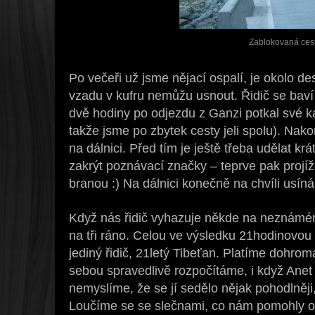
Zablokovaná ces
Po večeři už jsme nějací ospalí, je okolo de
vzadu v kufru nemůžu usnout. Řidič se baví
dvě hodiny po odjezdu z Ganzi potkal své k
takže jsme po zbytek cesty jeli spolu). Nak
na dálnici. Před tím je ještě třeba udělat k
zakrýt poznávací značky – teprve pak proj
branou :) Na dálnici konečně na chvíli usín
Když nás řidič vyhazuje někde na neznámém 
na tři ráno. Celou ve výsledku 21hodinovou 
jediný řidič, 21letý Tibeťan. Platíme dohro
sebou spravedlivě rozpočítáme, i když Anet
nemyslíme, že se jí sedělo nějak pohodlněji,
Loučíme se se slečnami, co nám pomohly odvo