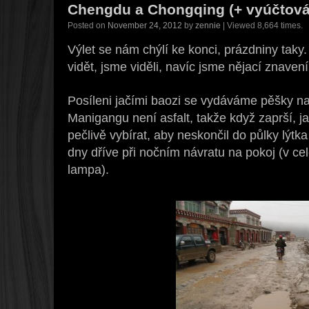
Chengdu a Chongqing (+ vyúčtován
Posted on
November 24, 2012
by
zennie
| Viewed 8,664 times.
Výlet se nám chýlí ke konci, prázdniny taky.
vidět, jsme viděli, navíc jsme nějací znaven
Posíleni jačími baozi se vydáváme pěšky n
Manigangu není asfalt, takže když zaprší, j
pečlivě vybírat, aby neskončil do půlky lýtka
dny dříve při nočním návratu na pokoj (v celé 
lampa).