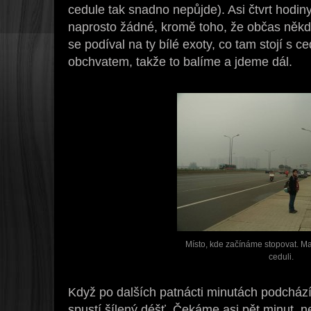
cedule tak snadno nepůjde). Asi čtvrt hodiny 
naprosto žádné, kromě toho, že občas někdo
se podíval na ty bílé exoty, co tam stojí s c
obchvatem, takže to balíme a jdeme dál.
Místo, kde začínáme stopovat. Ma
ceduli.
Když po dalších patnácti minutách podcház
spustí šílený déšť. Čekáme asi pět minut, n