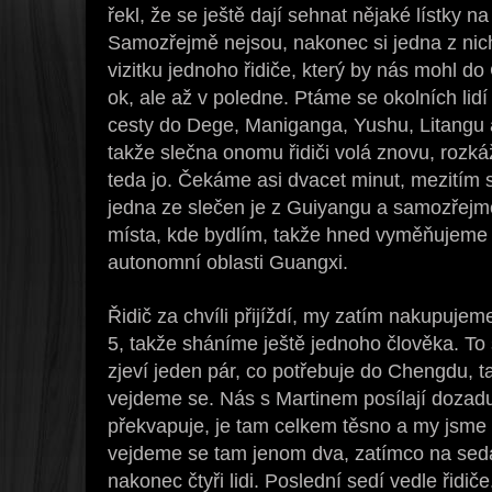
řekl, že se ještě dají sehnat nějaké lístky n
Samozřejmě nejsou, nakonec si jedna z ni
vizitku jednoho řidiče, který by nás mohl d
ok, ale až v poledne. Ptáme se okolních lid
cesty do Dege, Maniganga, Yushu, Litangu a
takže slečna onomu řidiči volá znovu, rozká
teda jo. Čekáme asi dvacet minut, mezitím 
jedna ze slečen je z Guiyangu a samozřejmě 
místa, kde bydlím, takže hned vyměňujeme t
autonomní oblasti Guangxi.
Řidič za chvíli přijíždí, my zatím nakupujem
5, takže sháníme ještě jednoho člověka. To
zjeví jeden pár, co potřebuje do Chengdu, t
vejdeme se. Nás s Martinem posílají dozadu
překvapuje, je tam celkem těsno a my jsme 
vejdeme se tam jenom dva, zatímco na sed
nakonec čtyři lidi. Poslední sedí vedle řidiče