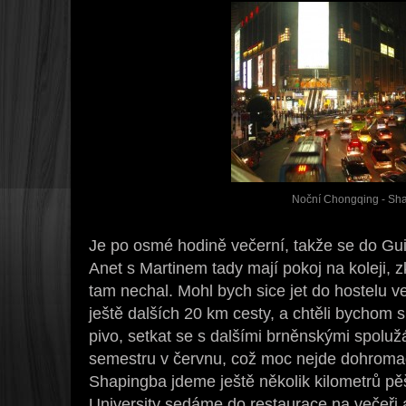
Noční Chongqing - Sh
Je po osmé hodině večerní, takže se do G
Anet s Martinem tady mají pokoj na koleji,
tam nechal. Mohl bych sice jet do hostelu ve
ještě dalších 20 km cesty, a chtěli bychom s
pivo, setkat se s dalšími brněnskými spoluž
semestru v červnu, což moc nejde dohroma
Shapingba jdeme ještě několik kilometrů 
University sedáme do restaurace na večeři 