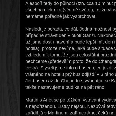
Alespoň tedy do půlnoci (tzn. cca 10 minut
všechna elektrika (včetně světel), takže vl
nemáme pořádně jak vysprchovat.
Následuje porada, co dál. Jedna možnost by 
případně strávit den v okolí Ganzi. Nakonec
už jsme dost unavení a bude lepší mít den 
hodila), protože nevíme, jaká bude situace v
vzhledem k tomu, že jsou celostátní prázdn
nechceme (především proto, že do Chengdu 
cesty). Slyšeli jsme info o busech, co jezd
vrátného na hotelu prý bus odjíždí v 6 ráno a
Jet busem až do Chengdu s vyhnutím se Kan
takže nastavujeme budíka na pět ráno.
Martin s Anet se po těžkém vstávání vydávají 
s nepořízenou. Lístky nejsou. Nezbývá tedy 
zařídit já s Martinem, zatímco Anet čeká na