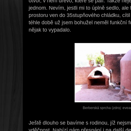
otvor, v něm dřevo, které se pálí. Takže nej
jednom. Nevím, jestli mi to úplně sedlo, ale
prostoru ven do 35stupňového chládku, cíti
téhle době už jsem bohužel neměl funkční fo
nějak to vypadalo.
Berberská sprcha (zdroj: eve
Ještě dlouho se bavíme s rodinou, jíž nejsm
vděčnost. Nabízí nám přespání i na další d