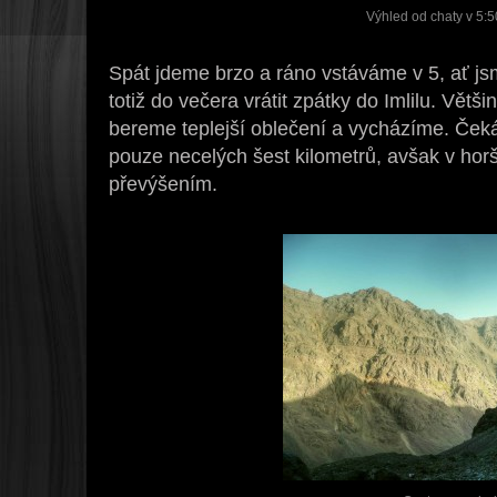
Výhled od chaty v 5:5
Spát jdeme brzo a ráno vstáváme v 5, ať j
totiž do večera vrátit zpátky do Imlilu. Vět
bereme teplejší oblečení a vycházíme. Ček
pouze necelých šest kilometrů, avšak v hor
převýšením.