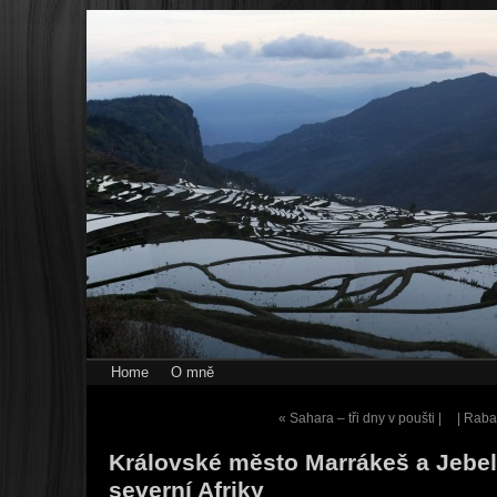
Home
O mně
«
Sahara – tři dny v poušti |
| Raba
Královské město Marrákeš a Jebel
severní Afriky