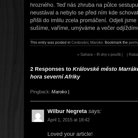
hrozného. Teď nás zhruba na půlce sestupu c
neustával a nebylo se před ním kde schovat
přišli do Imlilu zcela promáčení. Odjeli jsme
sušíme, vaříme, umýváme a večer odjíždím
This entry was posted in
Cestování
,
Maroko
. Bookmark the
perma
«
Sahara – tři dny v poušti |
| Raba
2 Responses to
Královské město Marráke
hora severní Afriky
Pingback:
Maroko |
Wilbur Negreta
says:
April 1, 2015 at 18:42
Loved your article!