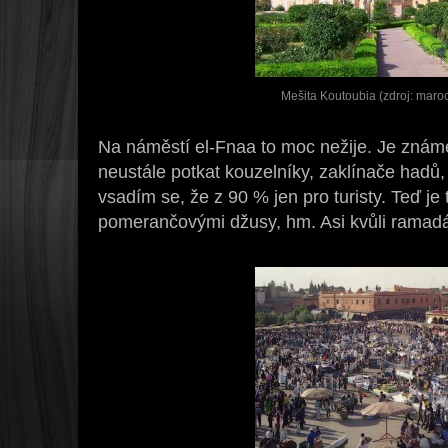
Mešita Koutoubia (zdroj: maroc
Na náměstí el-Fnaa to moc nežije. Je zná
neustále potkat kouzelníky, zaklínače had
vsadím se, že z 90 % jen pro turisty. Teď je 
pomerančovými džusy, hm. Asi kvůli ramad