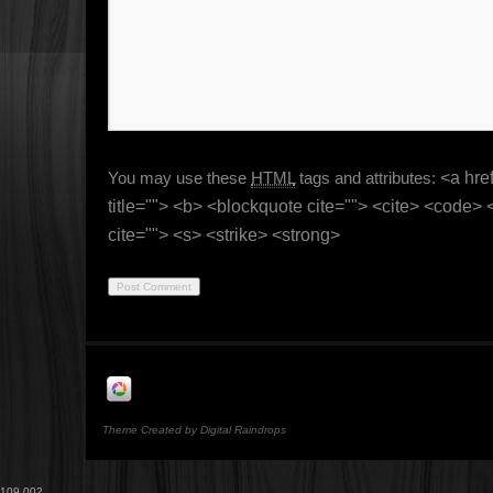
You may use these
HTML
tags and attributes:
<a href
title=""> <b> <blockquote cite=""> <cite> <code>
cite=""> <s> <strike> <strong>
Theme Created by Digital Raindrops
109,002