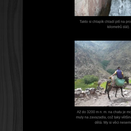
Takto si chlapík chladí pití na p
kilometrů dál).
Až do 3200 m n. m. na chatu je m
muly na zavazadla, což taky většin
dělá. My si věci nesem