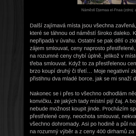
Náměstí Djemaa el-Fnaa (zdroj: 
Další zajímavá místa jsou všechna zavřená, 
které se táhnou od náměstí široko daleko. 
nepřipadá v úvahu. Ostatní se pak dělí o zk
zájem smlouvat, ceny naprosto přestřelené,
na rozumné ceny chybí úplně, jelikož v místě,
třeba smlouvat. Když to za přestřelenou cenu
brzo koupí druhý či třetí… Moje negativní zk
přistihnu dva mladé borce, jak se mi snaží 
Nakonec se i přes to všechno odhodlám něc
konvičku, ze jakých tady místní pijí čaj. A b
nebude možnost koupit jinde. Procházím s
přestřelené ceny, neochota smlouvat, nekva
všechno dohromady. Asi po hodině a půl na
na rozumný výběr a z ceny 400 dirhamů za 