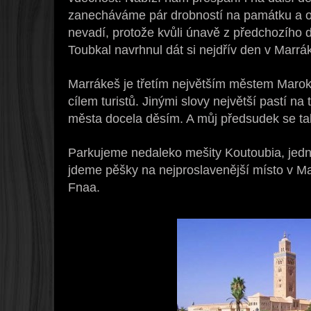
zanecháváme pár drobností na památku a o
nevadí, protože kvůli únavě z předchozího 
Toubkal navrhnul dát si nejdřív den v Marrá
Marrákeš je třetím největším městem Maro
cílem turistů. Jinými slovy největší pastí na
města docela děsím. A můj předsudek se tak
Parkujeme nedaleko mešity Koutoubia, jedn
jdeme pěšky na nejproslavenější místo v Ma
Fnaa.