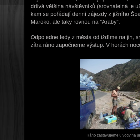
drtivá většina návštěvníků (srovnatelná je 
kam se pořádají denní zájezdy z jižního Šp
Maroko, ale taky rovnou na “Araby”.
Odpoledne tedy z města odjíždíme na jih, s
zítra ráno započneme výstup. V horách noc
Ráno zastavujeme u vody na umy