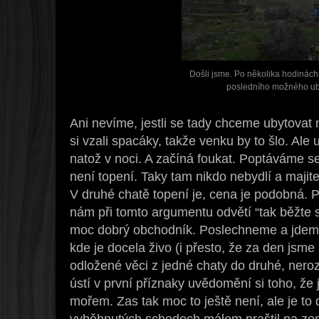
Došli jsme. Po několika hodinách
posledního možného ub
Ani nevíme, jestli se tady chceme ubytovat 
si vzali spacáky, takže venku by to šlo. Ale 
natož v noci. A začíná foukat. Poptáváme se
není topení. Taky tam nikdo nebydlí a majit
V druhé chatě topení je, cena je podobná. 
nám při tomto argumentu odvětí “tak běžte s
moc dobrý obchodník. Poslechneme a jdeme
kde je docela živo (i přesto, že za den jsme 
odložené věci z jedné chaty do druhé, ner
ústí v první příznaky uvědomění si toho, ž
mořem. Zas tak moc to ještě není, ale je to
vyběhnutých schodech málem praštil na zem