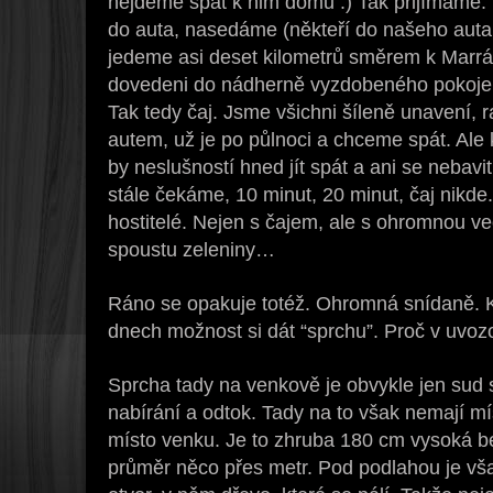
nejdeme spát k nim domů :) Tak přijímáme. 
do auta, nasedáme (někteří do našeho auta,
jedeme asi deset kilometrů směrem k Marrá
dovedeni do nádherně vyzdobeného pokoje,
Tak tedy čaj. Jsme všichni šíleně unavení, 
autem, už je po půlnoci a chceme spát. Ale 
by neslušností hned jít spát a ani se nebavit
stále čekáme, 10 minut, 20 minut, čaj nikde.
hostitelé. Nejen s čajem, ale s ohromnou v
spoustu zeleniny…
Ráno se opakuje totéž. Ohromná snídaně. 
dnech možnost si dát “sprchu”. Proč v uvo
Sprcha tady na venkově je obvykle jen sud
nabírání a odtok. Tady na to však nemají m
místo venku. Je to zhruba 180 cm vysoká b
průměr něco přes metr. Pod podlahou je vš