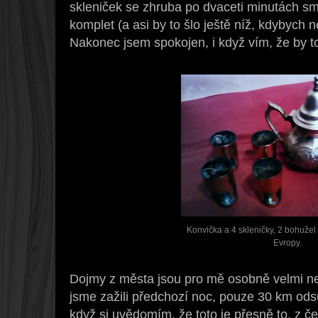
skleniček se zhruba po dvaceti minutách s
komplet (a asi by to šlo ještě níž, kdybych 
Nakonec jsem spokojen, i když vím, že by to 
Konvička a 4 skleničky, 2 bohužel
Evropy.
Dojmy z města jsou pro mě osobně velmi neg
jsme zažili předchozí noc, pouze 30 km odsu
když si uvědomím, že toto je přesně to, z č