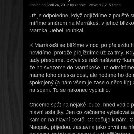
Posted on
April 24, 2012
by
zennie
| Viewed 7,215 times.
Už je odpoledne, když odjíždíme z pouště s
míříme směrem na Marrákeš, v jehož blízkos
Maroka, Jebel Toubkal.
K Marrákeši se blížíme v noci po přejezdu ho
nevidíme, protože přejíždíme už za tmy. Kdy
tady přespíme, ozývá se náš naštvaný “kama
že ho svezeme do Marrákeše. To odmítáme
máme toho dneska dost, ale hodíme ho do ne
spokojený (a nám všem je zase o něco líp) 
na spaní. To se nakonec vyplatilo.
Chceme spát na nějaké louce, hned vedle po
hlavní asfaltky. Jen co začneme vybalovat a
kamion na hlavní cestě. Odbočuje k nám. Co
Naopak, přijedou, zastaví a jako první na nás