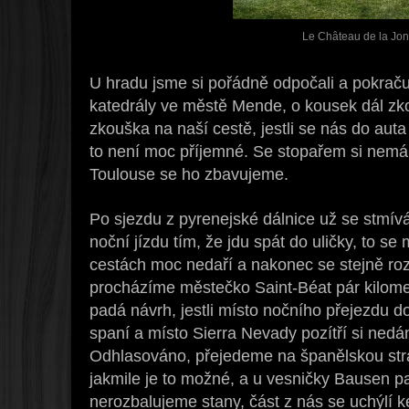
Le Château de la Jo
U hradu jsme si pořádně odpočali a pokraču
katedrály ve městě Mende, o kousek dál zk
zkouška na naší cestě, jestli se nás do auta
to není moc příjemné. Se stopařem si nemám
Toulouse se ho zbavujeme.
Po sjezdu z pyrenejské dálnice už se stmívá,
noční jízdu tím, že jdu spát do uličky, to se
cestách moc nedaří a nakonec se stejně roz
procházíme městečko Saint-Béat pár kilome
padá návrh, jestli místo nočního přejezdu
spaní a místo Sierra Nevady pozítří si nedá
Odhlasováno, přejedeme na španělskou stran
jakmile je to možné, a u vesničky Bausen pa
nerozbalujeme stany, část z nás se uchýlí k