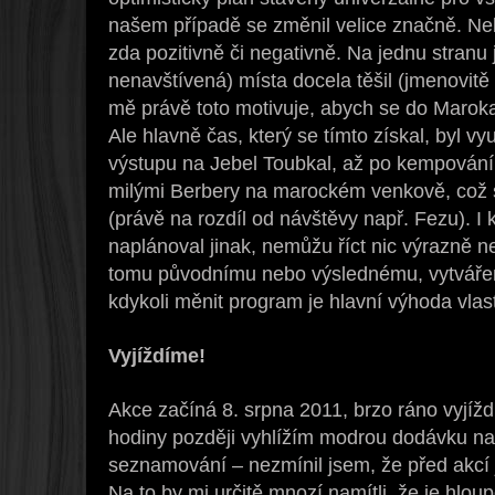
našem případě se změnil velice značně. Ne
zda pozitivně či negativně. Na jednu stranu
nenavštívená) místa docela těšil (jmenovit
mě právě toto motivuje, abych se do Maroka
Ale hlavně čas, který se tímto získal, byl v
výstupu na Jebel Toubkal, až po kempování v
milými Berbery na marockém venkově, což s
(právě na rozdíl od návštěvy např. Fezu). I 
naplánoval jinak, nemůžu říct nic výrazně n
tomu původnímu nebo výslednému, vytvář
kdykoli měnit program je hlavní výhoda vla
Vyjíždíme!
Akce začíná 8. srpna 2011, brzo ráno vyjíž
hodiny později vyhlížím modrou dodávku na
seznamování – nezmínil jsem, že před akcí j
Na to by mi určitě mnozí namítli, že je hloup