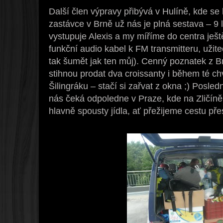
Další člen výpravy přibývá v Hulíně, kde se
zastávce v Brně už nás je plná sestava – 9 
vystupuje Alexis a my míříme do centra ješ
funkční audio kabel k FM transmitteru, užite
tak šumět jak ten můj). Cenný poznatek z 
stihnou prodat dva croissanty i během té ch
Šilingráku – stačí si zařvat z okna ;) Posle
nás čeká odpoledne v Praze, kde na Zličín
hlavně spousty jídla, ať přežijeme cestu p