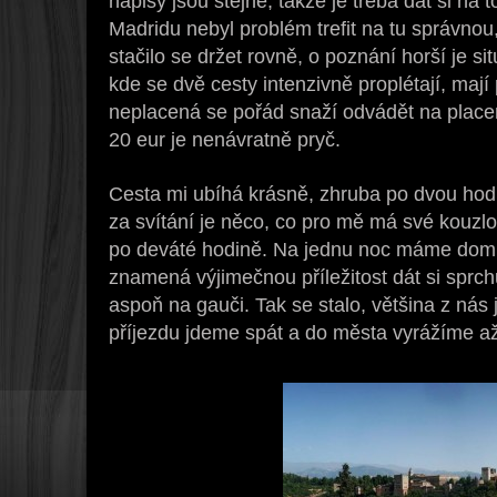
nápisy jsou stejné, takže je třeba dát si na to 
Madridu nebyl problém trefit na tu správnou, 
stačilo se držet rovně, o poznání horší je s
kde se dvě cesty intenzivně proplétají, maj
neplacená se pořád snaží odvádět na placen
20 eur je nenávratně pryč.
Cesta mi ubíhá krásně, zhruba po dvou hodin
za svítání je něco, co pro mě má své kouz
po deváté hodině. Na jednu noc máme doml
znamená výjimečnou příležitost dát si sprch
aspoň na gauči. Tak se stalo, většina z nás 
příjezdu jdeme spát a do města vyrážíme až