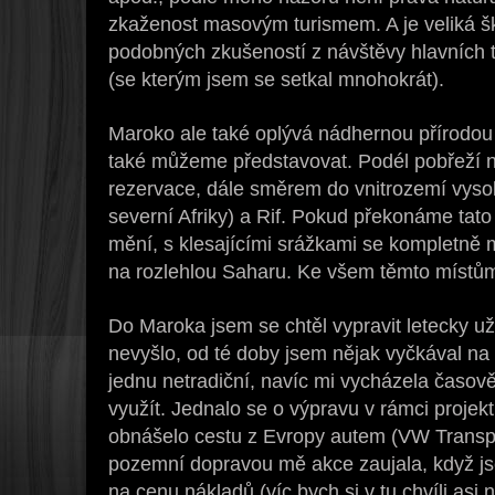
zkaženost masovým turismem. A je veliká š
podobných zkušeností z návštěvy hlavních tu
(se kterým jsem se setkal mnohokrát).
Maroko ale také oplývá nádhernou přírodou –
také můžeme představovat. Podél pobřeží n
rezervace, dále směrem do vnitrozemí vysok
severní Afriky) a Rif. Pokud překonáme tato 
mění, s klesajícími srážkami se kompletně
na rozlehlou Saharu. Ke všem těmto místů
Do Maroka jsem se chtěl vypravit letecky už
nevyšlo, od té doby jsem nějak vyčkával na p
jednu netradiční, navíc mi vycházela časově 
využít. Jednalo se o výpravu v rámci projek
obnášelo cestu z Evropy autem (VW Transpor
pozemní dopravou mě akce zaujala, když jse
na cenu nákladů (víc bych si v tu chvíli asi