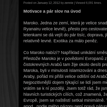
Posted on
January 12, 2012
by
zennie
| Viewed 6,091 times.
Motivace a pár slov na úvod
Maroko. Jedna ze zemí, která je velice sna
Ryanairu velice levně), přesto pro cestovate
letenkami se dá vejít do pár tisíc, doprava, 
relativně levné. Exotika za málo peněz.
Co Maroko nabízí? Například unikátní směs 
Přestože Maroko je v povědomí Evropanů z
čistokrevných Arabů tam žije okolo desíti p
Maroka, byli v minulosti islamizováni a dnes
Araby, pořád mi přišli velice odlišní od Arab
Nejpozitivnější dojem týkající se lidí jsem m
vrátím se k ní později. Jsem totiž rád, že 
hlavních turistických cílích, což znamená, ž
Evropě, jsem se naštěstí setkal minimálně. 
apod., podle mého názoru není pravá nátur