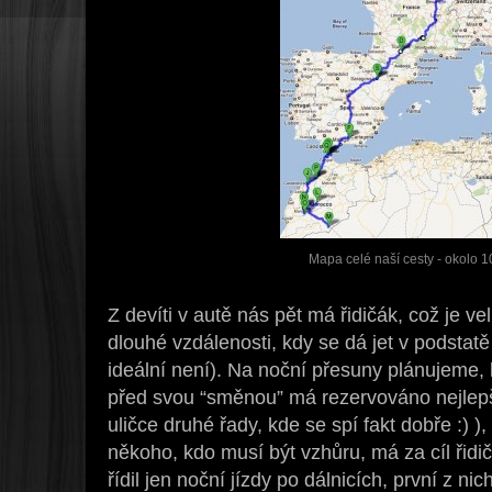
Mapa celé naší cesty - okolo 1
Z devíti v autě nás pět má řidičák, což je ve
dlouhé vzdálenosti, kdy se dá jet v podsta
ideální není). Na noční přesuny plánujeme, 
před svou “směnou” má rezervováno nejlepš
uličce druhé řady, kde se spí fakt dobře :) 
někoho, kdo musí být vzhůru, má za cíl řidič
řídil jen noční jízdy po dálnicích, první z n