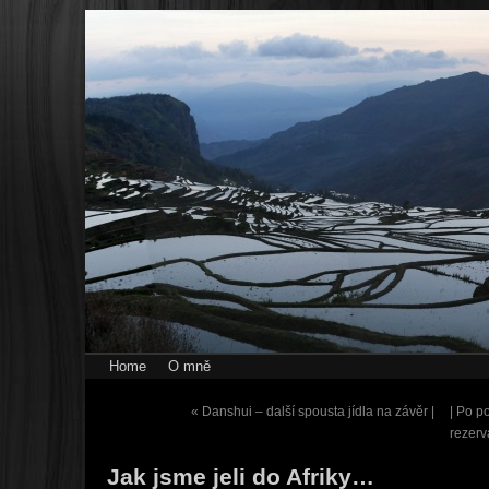
Home
O mně
«
Danshui – další spousta jídla na závěr |
| Po p
rezer
Jak jsme jeli do Afriky…