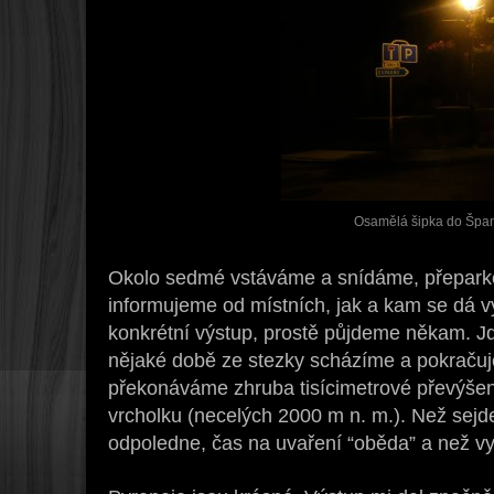
Osamělá šipka do Špan
Okolo sedmé vstáváme a snídáme, přepark
informujeme od místních, jak a kam se dá v
konkrétní výstup, prostě půjdeme někam. J
nějaké době ze stezky scházíme a pokraču
překonáváme zhruba tisícimetrové převýše
vrcholku (necelých 2000 m n. m.). Než sej
odpoledne, čas na uvaření “oběda” a než vy