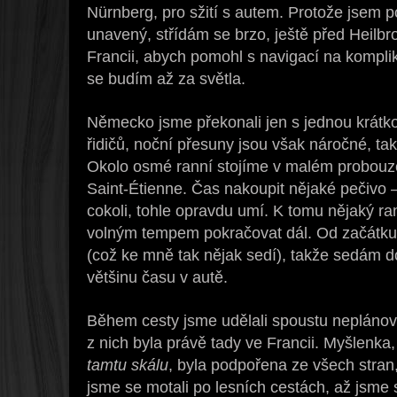
Nürnberg, pro sžití s autem. Protože jsem p
unavený, střídám se brzo, ještě před Heil
Francii, abych pomohl s navigací na kompl
se budím až za světla.
Německo jsme překonali jen s jednou krátkou
řidičů, noční přesuny jsou však náročné, tak
Okolo osmé ranní stojíme v malém probouz
Saint-Étienne. Čas nakoupit nějaké pečivo 
cokoli, tohle opravdu umí. K tomu nějaký r
volným tempem pokračovat dál. Od začátku 
(což ke mně tak nějak sedí), takže sedám d
většinu času v autě.
Během cesty jsme udělali spoustu neplánov
z nich byla právě tady ve Francii. Myšlenka
tamtu skálu
, byla podpořena ze všech stran
jsme se motali po lesních cestách, až jsme 