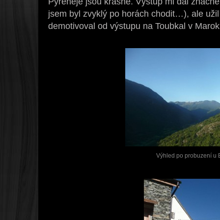
Pyreneje jsou krásné. Výstup mi dal značně 
jsem byl zvyklý po horách chodit…), ale užil
demotivoval od výstupu na Toubkal v Maroku
Výhled po probuzení u