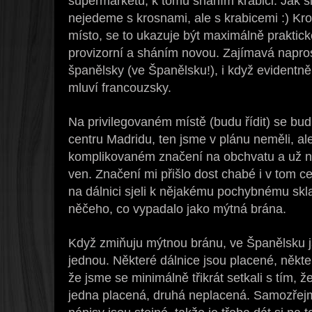
supermarketu, k tomu sháním krabici. Jak šl
nejedeme s krosnami, ale s krabicemi :) Kro
místo, se to ukazuje být maximálně praktick
provizorní a sháním novou. Zajímavá napro
španělsky (ve Španělsku!), i když evidentně
mluví francouzsky.
Na privilegovaném místě (budu řídit) se budí
centru Madridu, ten jsme v plánu neměli, al
komplikovaném značení na obchvatu a už ná
ven. Značení mi přišlo dost chabé i v tom c
na dálnici sjeli k nějakému pochybnému skl
něčeho, co vypadalo jako mýtná brána.
Když zmiňuju mýtnou bránu, ve Španělsku js
jednou. Některé dálnice jsou placené, někter
že jsme se minimálně třikrát setkali s tím, 
jedna placená, druhá neplacená. Samozřejm