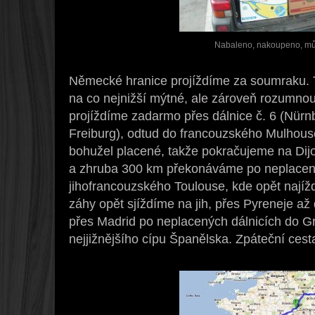
Nabaleno, nakoupeno, můž
Německé hranice projíždíme za soumraku. 
na co nejnižší mýtné, ale zároveň rozumno
projíždíme zadarmo přes dálnice č. 6 (Nürnb
Freiburg), odtud do francouzského Mulhous
bohužel placené, takže pokračujeme na Dijo
a zhruba 300 km překonáváme po neplacenýc
jihofrancouzského Toulouse, kde opět najížd
záhy opět sjíždíme na jih, přes Pyreneje a
přes Madrid po neplacených dálnicích do Gr
nejjižnějšího cípu Španělska. Zpáteční cesta