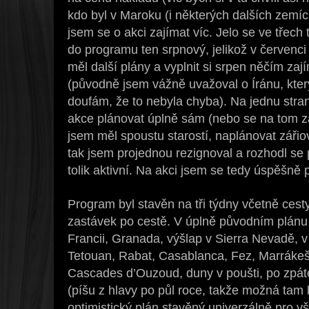
kdo byl v Maroku (i některých dalších zemíc
jsem se o akci zajímat víc. Jelo se ve třec
do programu ten srpnový, jelikož v červenci
měl další plány a vyplnit si srpen něčím za
(původně jsem vážně uvažoval o Íránu, který
doufám, že to nebyla chyba). Na jednu stra
akce plánovat úplně sám (nebo se na tom z
jsem měl spoustu starostí, naplánovat zářiov
tak jsem projednou rezignoval a rozhodl se
tolik aktivní. Na akci jsem se tedy úspěšně př
Program byl stavěn na tři týdny včetně cest
zastávek po cestě. V úplně původním plánu 
Francii, Granada, výšlap v Sierra Nevadě,
Tetouan, Rabat, Casablanca, Fez, Marráke
Cascades d’Ouzoud, duny v poušti, po zpáte
(píšu z hlavy po půl roce, takže možná tam b
optimistický plán stavěný univerzálně pro vš