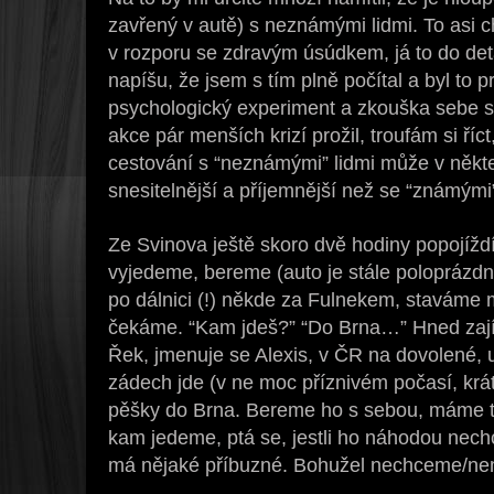
zavřený v autě) s neznámými lidmi. To asi c
v rozporu se zdravým úsúdkem, já to do det
napíšu, že jsem s tím plně počítal a byl t
psychologický experiment a zkouška sebe 
akce pár menších krizí prožil, troufám si říc
cestování s “neznámými” lidmi může v někt
snesitelnější a příjemnější než se “známými
Ze Svinova ještě skoro dvě hodiny popojížd
vyjedeme, bereme (auto je stále poloprázdné
po dálnici (!) někde za Fulnekem, staváme 
čekáme. “Kam jdeš?” “Do Brna…” Hned zaj
Řek, jmenuje se Alexis, v ČR na dovolené, 
zádech jde (v ne moc příznivém počasí, krát
pěšky do Brna. Bereme ho s sebou, máme to 
kam jedeme, ptá se, jestli ho náhodou nec
má nějaké příbuzné. Bohužel nechceme/n