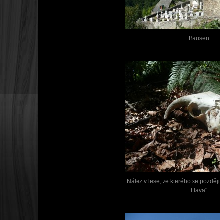
Bausen
Nález v lese, ze kterého se pozděj
hlava"