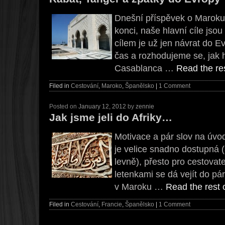
Dnešní příspěvek o Maroku j
konci, naše hlavní cíle jso
cílem je už jen návrat do E
čas a rozhodujeme se, jak h
Casablanca …
Read the res
Filed in
Cestování
,
Maroko
,
Španělsko
|
1 Comment
Posted on
January 12, 2012
by
zennie
Jak jsme jeli do Afriky…
Motivace a pár slov na úvo
je velice snadno dostupná 
levně), přesto pro cestovate
letenkami se dá vejít do pár 
v Maroku …
Read the rest o
Filed in
Cestování
,
Francie
,
Španělsko
|
1 Comment