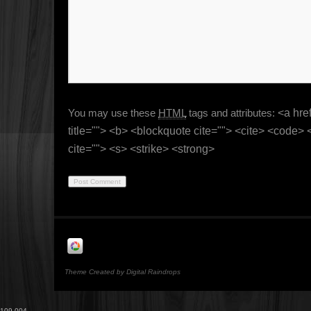
You may use these
HTML
tags and attributes:
<a href
title=""> <b> <blockquote cite=""> <cite> <code>
cite=""> <s> <strike> <strong>
Theme Created by Digital Raindrops
109,004