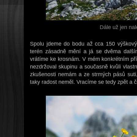
Dále už jen na
Spolu jdeme do bodu až cca 150 výškový
terén zásadně mění a já se dvěma další
vrátíme ke krosnám. V mém konkrétním př
nezdržoval skupinu a současně kvůli vlast
zkušenosti nemám a ze strmých pásů suti, 
taky radost neměl. Vracíme se tedy zpět a 