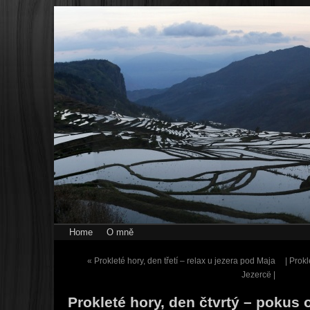
Home
O mně
«
Prokleté hory, den třetí – relax u jezera pod Maja
| Prok
Jezercë |
Prokleté hory, den čtvrtý – pokus 