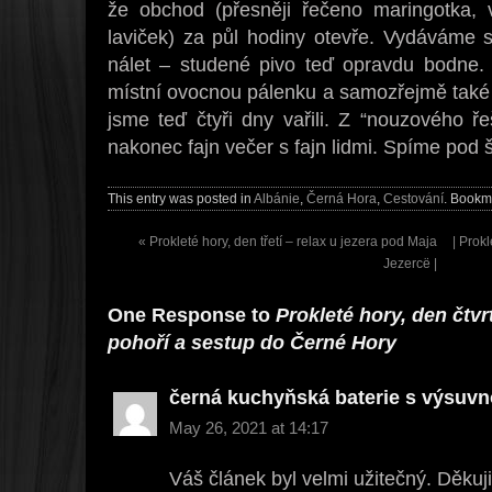
že obchod (přesněji řečeno maringotka, v
laviček) za půl hodiny otevře. Vydáváme
nálet – studené pivo teď opravdu bodne.
místní ovocnou pálenku a samozřejmě také ně
jsme teď čtyři dny vařili. Z “nouzového ř
nakonec fajn večer s fajn lidmi. Spíme pod 
This entry was posted in
Albánie
,
Černá Hora
,
Cestování
. Bookm
«
Prokleté hory, den třetí – relax u jezera pod Maja
| Prok
Jezercë |
One Response to
Prokleté hory, den čtv
pohoří a sestup do Černé Hory
černá kuchyňská baterie s výsuvn
May 26, 2021 at 14:17
Váš článek byl velmi užitečný. Děkuj