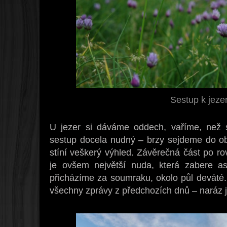
Sestup k jez
U jezer si dáváme oddech, vaříme, než 
sestup docela nudný – brzy sejdeme do obla
stíní veškerý výhled. Závěrečná část po rov
je ovšem největší nuda, která zabere a
přicházíme za soumraku, okolo půl deváté.
všechny zprávy z předchozích dnů – naráz js