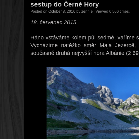
sestup do Černé Hory
Posted on
October 8, 2016
by
zennie
| Viewed 6,506 times.
18. červenec 2015
Ráno vstáváme kolem půl sedmé, vaříme sní
Vycházíme natěžko směr Maja Jezercë, n
současně druhá nejvyšší hora Albánie (2 69