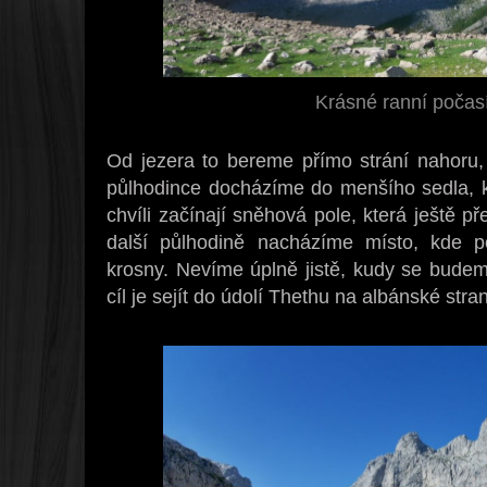
Krásné ranní počasí
Od jezera to bereme přímo strání nahoru
půlhodince docházíme do menšího sedla, k
chvíli začínají sněhová pole, která ještě 
další půlhodině nacházíme místo, kde p
krosny. Nevíme úplně jistě, kudy se budeme
cíl je sejít do údolí Thethu na albánské stra