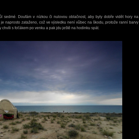
l sedmé. Doufám v nízkou či nulovou oblačnost, aby byly dobře vidět hory na
l je naprosto zataženo, což ve výsledku není vůbec na škodu, protože ranní barvy
 chvíli s foťákem po venku a pak jdu ještě na hodinku spát.