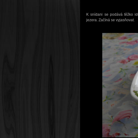
K snídani se podává těžko id
jezera. Začíná se vyjasňovat.