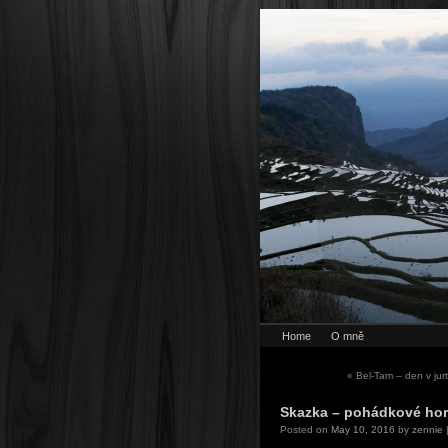
Home
O mně
«
Bel-Tam – den v jurt
Skazka – pohádkové hor
Posted on
May 10, 2016
by
zennie
|