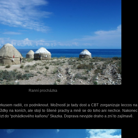
Ranní procházka
kusem radili, co podniknout. Možností je tady dost a CBT zorganizuje leccos na
yjížďky na koních, ale stojí to šílené prachy a mně se do toho ani nechce. Nakonec
zt do “pohádkového kaňonu” Skazka. Doprava nevyjde draho a zní to zajímavě.