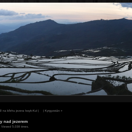
ě na břehu jezera Issyk-Kul |
| Kyrgyzstán
»
y nad jezerem
 Viewed 5,038 times.