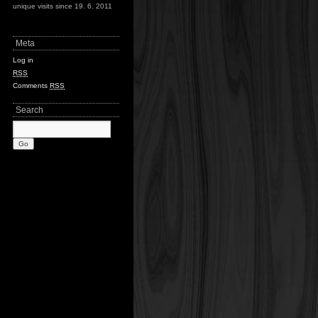
unique visits since 19. 6. 2011
Meta
Log in
RSS
Comments
RSS
Search