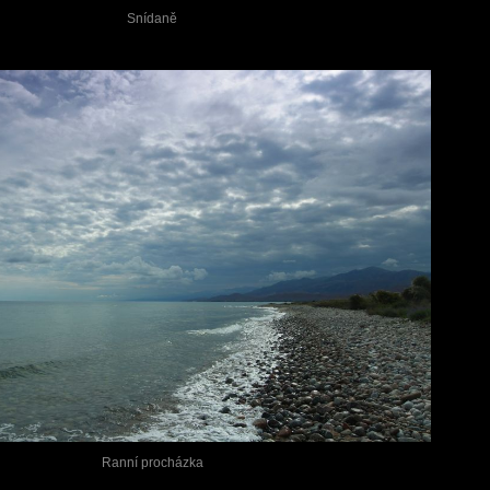
Snídaně
Ranní procházka