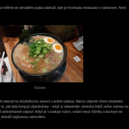
ta míříme do devátého patra nádraží, kde je hromada restaurací s
rāmenem
. Není
Rāmen
i ukecat na doutníkovou seanci v jedné izakayi, kterou objevili včera nedaleko
to, jak tady fungují objednávky – když si objednáte, obsluha totéž zařve nahlas na
tě jednohlasně odpoví. Když je v izakayi rušno, volání mezi číšníky a kuchyní se
 dotváří zajímavou atmosféru.