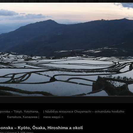
ponska – Tōkyō, Yokohama,
| Návštěva restaurace Chayamachi – ochutnávka hovězího
Kamakura, Kanazawa |
masa wagyū
»
onska – Kyōto, Ōsaka, Hiroshima a okolí
nie
| Viewed 3,336 times.