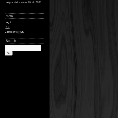
unique visits since 19. 6. 2011
Meta
Log in
RSS
Comments
RSS
Search