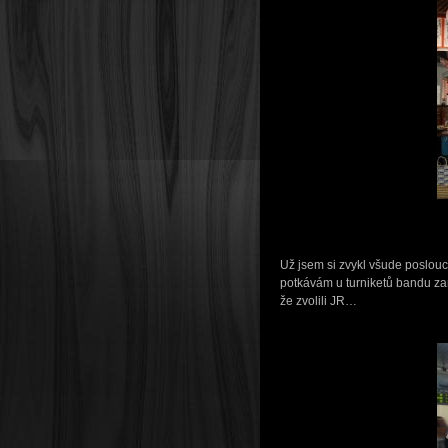
Už jsem si zvykl všude poslouc
potkávám u turniketů bandu za
že zvolili JR…