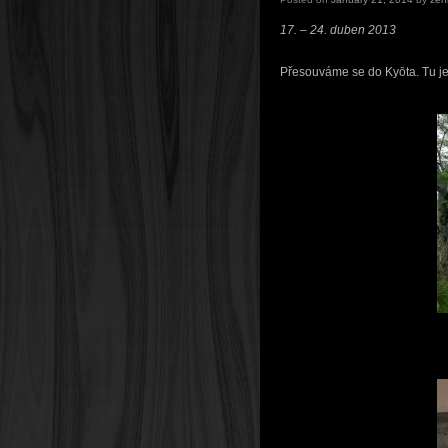
17. – 24. duben 2013
Přesouváme se do Kyōta. Tu je v