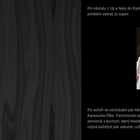
Po návratu z Uji a Nary do Kyō
problém vybrat, je super.
Po večeři se nechávám pár lidm
Karasuma-Ōike. Fascinovalo je 
personál v kuchyni, který hlasi
ozývá každých pár sekund, což