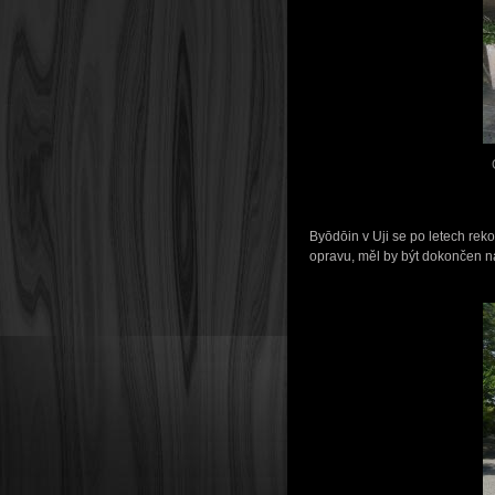
Byōdōin v Uji se po letech reko
opravu, měl by být dokončen n