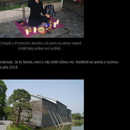
Chlapík v Pontochō, kterého už jsem na skoro stejné
místě taky potkal asi potřetí...
nstruuje. Je to škoda, není z něj vidět vůbec nic. Naštěstí se jedná o rychlou
a jaře 2014.