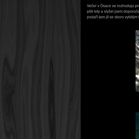
Večer v Ōsace se rozhoduju pr
pěti lety a slyšel jsem doporuč
podaří tam jít se skoro vybitý