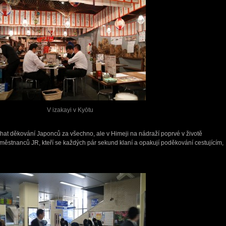
V izakayi v Kyōtu
hat děkování Japonců za všechno, ale v Himeji na nádraží poprvé v životě
městnanců JR, kteří se každých pár sekund klaní a opakují poděkování cestujícím,