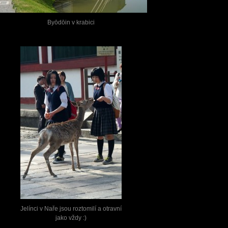
Byōdōin v krabici
Jelínci v Naře jsou roztomilí a otravní
jako vždy :)