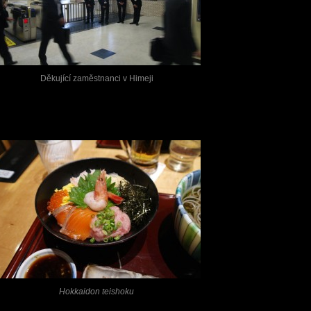
Děkující zaměstnanci v Himeji
Hokkaidon teishoku