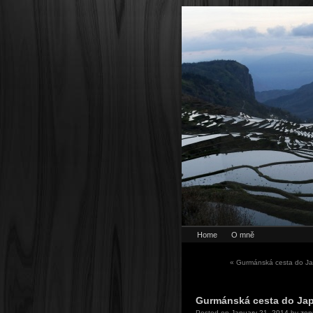
Home
O mně
«
Gurmánská cesta do Ja
Gurmánská cesta do Jap
Posted on
January 21, 2014
by
zen