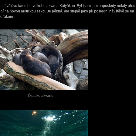
o návštěvu tamního velkého akvária Kaiyūkan. Byl jsem tam naposledy někdy před
ení na novou arktickou sekci. Je pěkná, ale stejně jako při poslední návštěvě se mi
m foťákem…
Ōsacké akvárium