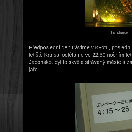
Fishdance
Předposlední den trávíme v Kyōtu, posledn
letiště Kansai odlétáme ve 22:50 nočním l
Japonsko, byl to skvěle strávený měsíc a zas
jaře…