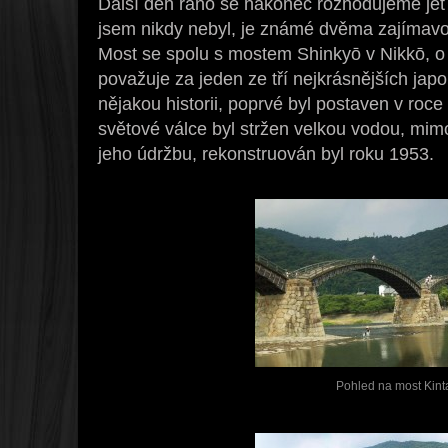
Další den ráno se nakonec rozhodujeme jet
jsem nikdy nebyl, je známé dvěma zajímavos
Most se spolu s mostem Shinkyō v Nikkō, o 
považuje za jeden ze tří nejkrásnějších ja
nějakou historii, poprvé byl postaven v roc
světové válce byl stržen velkou vodou, mimo
jeho údržbu, rekonstruován byl roku 1953.
Pohled na most Kint