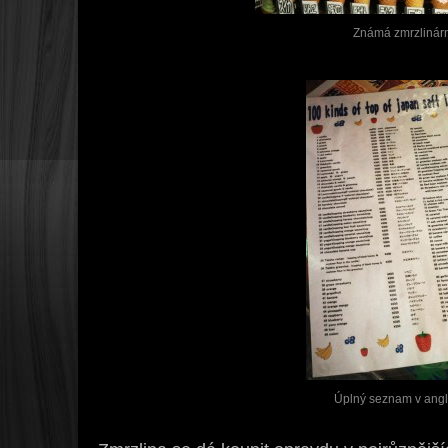
Známá zmrzlinár
Úplný seznam v angli