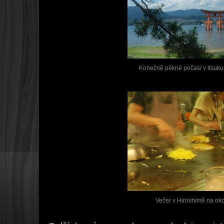
Konečně pěkné počasí v itsuku
Večer v Hiroshimě na ok