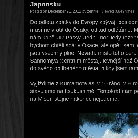
Japonsku
Posted on
December 21, 2012
by
zennie
| Viewed 3,849 times.
Do odletu zpátky do Evropy zbývají poslední
musíme vrátit do Ōsaky, odkud odlétáme. M
nám končí JR Passy. Jednu noc tedy rezervu
bychom chtěli spát v Ōsace, ale opět jsem t
jsou všechny plné. Nevadí, místo toho beru
Sannomiya (centrum města), levnější než 
do svého oblíbeného města, nikdy jsem tam
Vyjíždíme z Kumamota asi v 10 ráno, v Hir
stavujeme na Itsukushimě. Tentokrát nám po
na Misen stejně nakonec nejedeme.