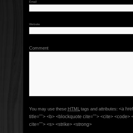
Email
Website
Comment
You may use these
HTML
tags and attributes:
<a href
title=""> <b> <blockquote cite=""> <cite> <code>
cite=""> <s> <strike> <strong>