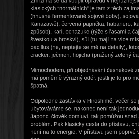
Zmrzlina se dá koupit opravdu v nejrůznějš
klasických “normálních” je tam z těch zajím
(hnusné fermentované sojové boby), sojová 
Kanazawě), červená paprička, habanero, ka
způsob), kari, ochazuke (rýže s řasami a č
švestkou a broskví), sůl (tu mají na více mís
bacillus (ne, neptejte se mě na detaily), lo
cracker, ječmen, hōjicha (pražený zelený ča
Mimochodem, při objednávání česnekové zm
má poměrně výrazný odér, jestli je to pro m
špatná.
Odpoledne zastávka v Hiroshimě, večer se
ubytováváme se, nakonec není tak jednoduch
Japonci člověk domluví, tak pomůžou snad 
problém. Pak klasicky cesta do přístavu, chtě
není na to energie. V přístavu jsem poprvé v