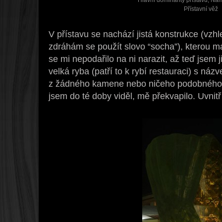
Hlavní dominanty přístavu, N
Přístavní věž
V přístavu se nachází jistá konstrukce (vzhl
zdráhám se použít slovo “socha”), kterou 
se mi nepodařilo na ni narazit, až teď jsem 
velká ryba (patří to k rybí restauraci) s ná
z žádného kamene nebo ničeho podobného, 
jsem do té doby viděl, mě překvapilo. Uvnitř