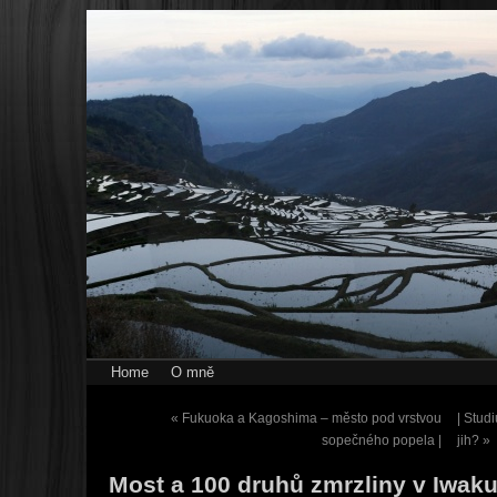
Home
O mně
«
Fukuoka a Kagoshima – město pod vrstvou
| Stud
sopečného popela |
jih?
»
Most a 100 druhů zmrzliny v Iwaku