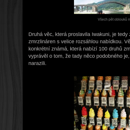
Všech pět oblouků 
Druhá věc, která proslavila Iwakuni, je tedy
zmrzlináren s velice rozsáhlou nabídkou. Vě
konkrétní známá, která nabízí 100 druhů zm
vyprávěl o tom, že tady něco podobného je, 
narazili.