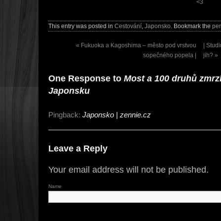
<3
This entry was posted in
Cestování
,
Japonsko
. Bookmark the
per
«
Fukuoka a Kagoshima – město pod vrstvou
| Stud
sopečného popela |
jih?
»
One Response to
Most a 100 druhů zmrzl
Japonsku
Pingback:
Japonsko | zennie.cz
Leave a Reply
Your email address will not be published.
Name