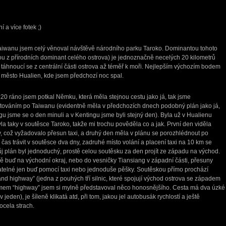
a více fotek ;)
aiwanu jsem celý věnoval návštěvě národního parku Taroko. Dominantou tohoto
ou z přírodních dominant celého ostrova) je jednoznačně necelých 20 kilometrů
táhnoucí se z centrální části ostrova až téměř k moři. Nejlepším výchozím bodem
ě město Hualien, kde jsem předchozí noc spal.
:20 ráno jsem potkal Němku, která měla stejnou cestu jako já, tak jsme
továním po Taiwanu (evidentně měla v předchozích dnech podobný plán jako já,
u jsme se o den minuli a v Kentingu jsme byli stejný den). Byla už v Hualienu
la taky v soutěsce Taroko, takže mi trochu pověděla co a jak. První den viděla
y, což vyžadovalo přesun taxi, a druhý den měla v plánu se porozhlédnout po
čas trávit v soutěsce dva dny, zadruhé místo volání a placení taxi na 10 km se
 plán byl jednoduchý, prostě celou soutěsku za den projít ze západu na východ.
ě buď na východní okraj, nebo do vesničky Tiansiang v západní části, přesuny
vatelné jen buď pomocí taxi nebo jednoduše pěšky. Soutěskou přímo prochází
land highway” (jedna z pouhých tří silnic, které spojují východ ostrova se západem
ojmem “highway” jsem si mylně představoval něco honosnějšího. Cesta má dva úzké
 jeden), je šíleně klikatá atd, při tom, jakou jel autobusák rychlostí a ještě
ocela strach.