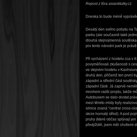
Repost z fóra asiantitulky.cz
Dneska to bude méně vyprávění 
Desátý den svého pobytu na T
parku (ale současně také jedn
dlouhá stejnojmenná soutěska 
pro tento národní park je práv
Při vycházení z hostelu cca v 8
povyměňovali zkušenosti s ces
ve stejném hostelu v Kaohsiung
druhý den, přičemž ten první by
západní a střední část soutěsk
západní části. Já zaprvé neměl 
mnohem radši projdu, takže můj
Autobusem se dalo dostat práv
mezi těmito místy byly realizo
silnice zvaná “central cross-is
skrze hornatý střed). A pod p
pruhy (které občas splývají jen v
předjížděl, jsem měl chvílemi d