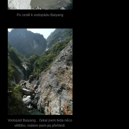
Po cestě k vodopádu Baiyang
Vodopád Baiyang... čekal jsem teda něco
většího, málem jsem jej přehlédl.