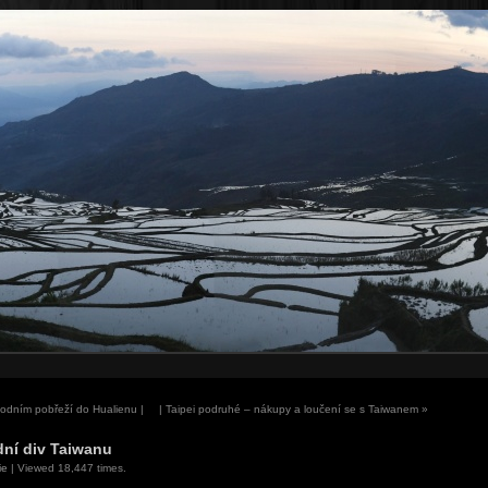
dním pobřeží do Hualienu |
| Taipei podruhé – nákupy a loučení se s Taiwanem
»
dní div Taiwanu
ie
| Viewed 18,447 times.