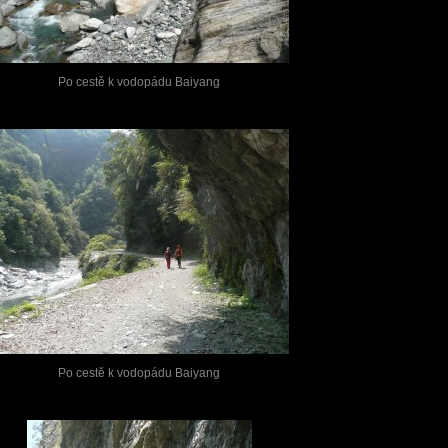
Po cestě k vodopádu Baiyang
Po cestě k vodopádu Baiyang