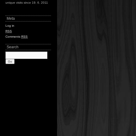
unique visits since 19. 6. 2011
Meta
Log in
RSS
Comments
RSS
Search