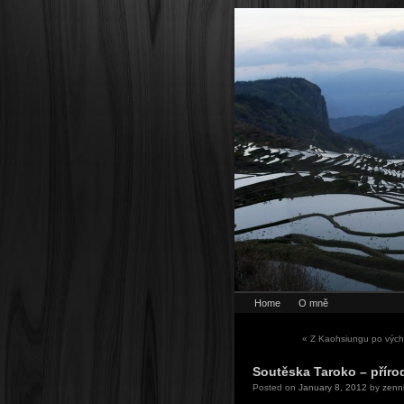
Home
O mně
«
Z Kaohsiungu po výcho
Soutěska Taroko – příro
Posted on
January 8, 2012
by
zenn