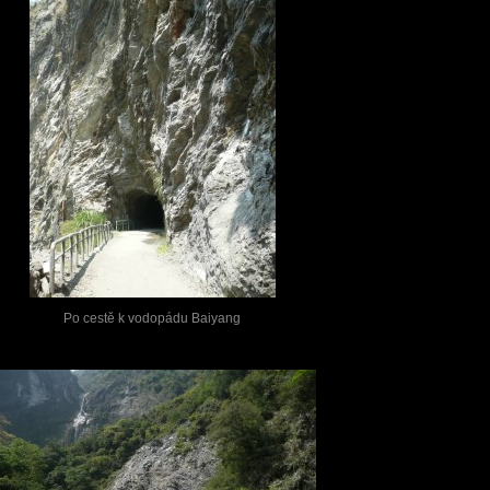
Po cestě k vodopádu Baiyang