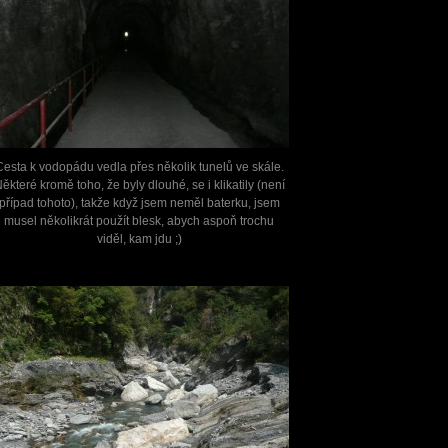
Cesta k vodopádu vedla přes několik tunelů ve skále.
ěkteré kromě toho, že byly dlouhé, se i klikatily (není
případ tohoto), takže když jsem neměl baterku, jsem
musel několikrát použít blesk, abych aspoň trochu
viděl, kam jdu ;)