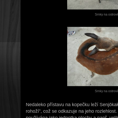
Srnky na ostrov
Srnky na ostrov
Nedaleko přístavu na kopečku leží Senjōkaku
rohoží”, což se odkazuje na jeho rozlehlost
používána jako jednotka plochy a např. vel