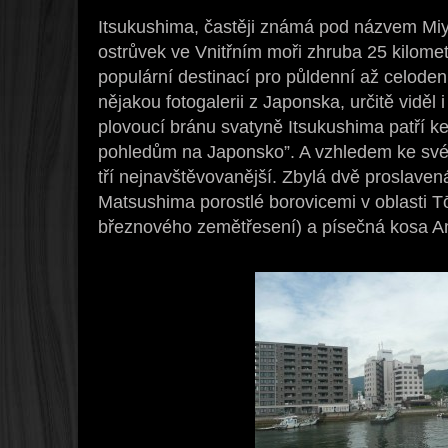
Itsukushima, častěji známá pod názvem Miya
ostrůvek ve Vnitřním moři zhruba 25 kilomet
populární destinací pro půldenní až celoden
nějakou fotogalerii z Japonska, určitě viděl 
plovoucí bránu svatyně Itsukushima patří ke
pohledům na Japonsko”. A vzhledem ke své
tří nejnavštěvovanější. Zbylá dvě proslaven
Matsushima porostlé borovicemi v oblasti Tō
březnového zemětřesení) a písečná kosa A