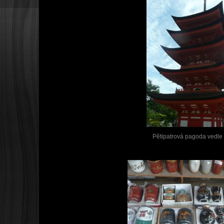
Pětipatrová pagoda vedle