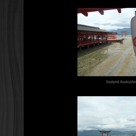
Svatyně Itsukush