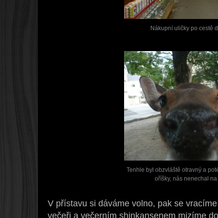
Nákupní uličky po cestě d
Tenhle byl obzvláště otravný a poté
oříšky, nás nenechal na 
V přístavu si dáváme volno, pak se vracíme
večeři a večerním shinkansenem mizíme do