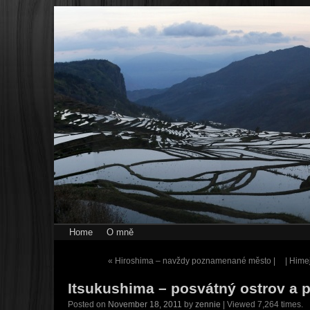
Home
O mně
«
Hiroshima – navždy poznamenané město |
| Hime
Itsukushima – posvátný ostrov a 
Posted on
November 18, 2011
by
zennie
| Viewed 7,264 times.