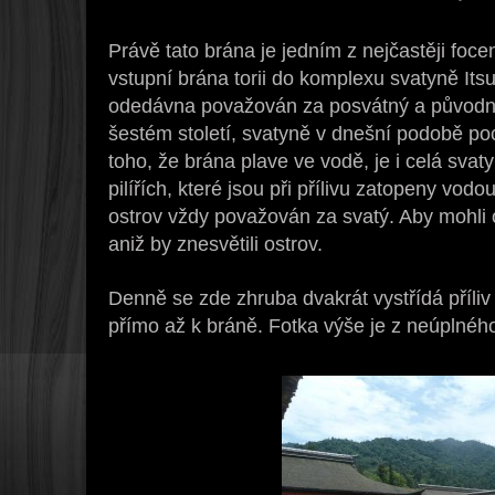
Právě tato brána je jedním z nejčastěji foc
vstupní brána torii do komplexu svatyně Itsuk
odedávna považován za posvátný a původní
šestém století, svatyně v dnešní podobě poc
toho, že brána plave ve vodě, je i celá sv
pilířích, které jsou při přílivu zatopeny vodo
ostrov vždy považován za svatý. Aby mohli ob
aniž by znesvětili ostrov.
Denně se zde zhruba dvakrát vystřídá příliv a
přímo až k bráně. Fotka výše je z neúplného