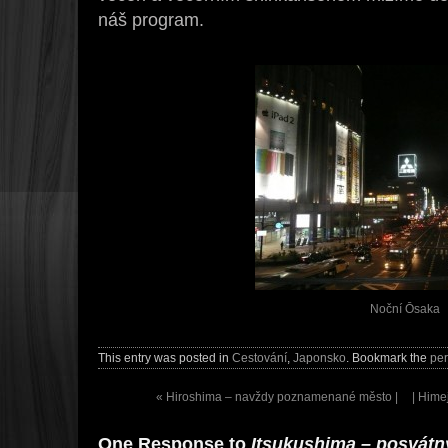
náš program.
Noční Ōsaka
This entry was posted in
Cestování
,
Japonsko
. Bookmark the
per
«
Hiroshima – navždy poznamenané město |
| Hime
One Response to
Itsukushima – posvátn