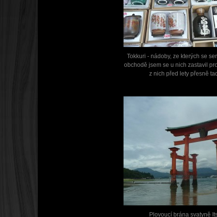
Tokkuri - nádoby, ze kterých se ser
obchodě jsem se u nich zastavil pro
z nich před lety přesně tad
Plovoucí brána svatyně I