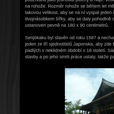
na rohože. Rozměr rohože se během let měn
takovou velikost, aby se na ní vyspal jeden 
dvojnásobkem šířky, aby se daly pohodlně 
ustanoven pevně na 180 x 90 centimetrů.
Senjōkaku byl stavěn od roku 1587 a nechal
jeden ze tří sjednotitelů Japonska, aby zde
padlých v neklidném období v 16 století. S
stavby a po jeho smrti práce ustaly, takže p