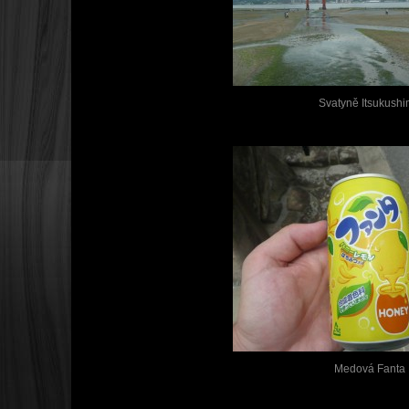
Svatyně Itsukush
Medová Fanta