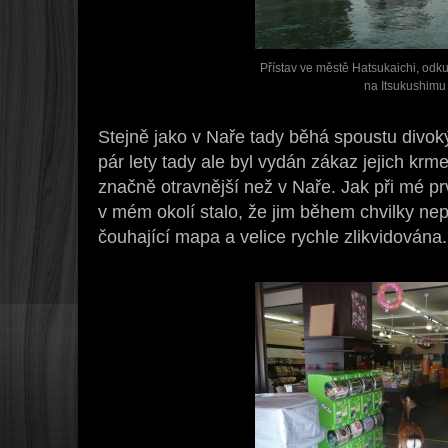
Přístav ve městě Hatsukaichi, odku
na Itsukushimu
Stejně jako v Naře tady běhá spoustu divoký
pár lety tady ale byl vydán zákaz jejich krme
značně otravnější než v Naře. Jak při mé prv
v mém okolí stalo, že jim během chvilky ne
čouhající mapa a velice rychle zlikvidována.