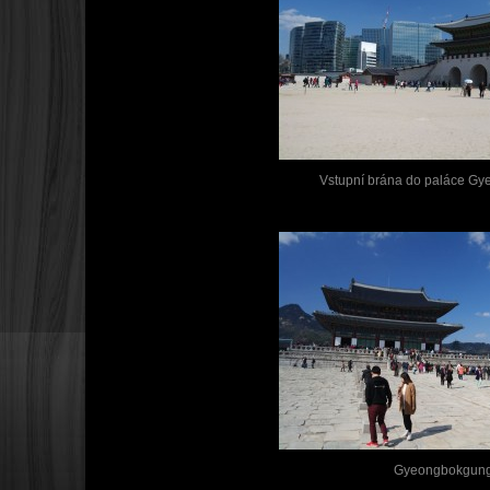
Vstupní brána do paláce G
Gyeongbokgun