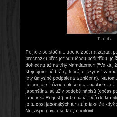
Trh s jídlem
Po jídle se stáčíme trochu zpět na západ, p
procházku přes jednu rušnou pěší třídu (je
dohledat) až na trhy Namdaemun (“Velká ji
stejnojmenné brány, která je jakýmsi symbo
lety úmyslně podpálena a zničena). Na tomt
jídlem, ale i různé oblečení a podobné věc
japonština, ať už v podobě nápisů (občas 
japonská Engrish) nebo naháněčů do krámk
je tu dost japonských turistů a fakt, že když
No, aspoň bych se tady domluvil.