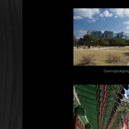
Gyeongbokgun