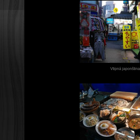
Vtipná japonština 