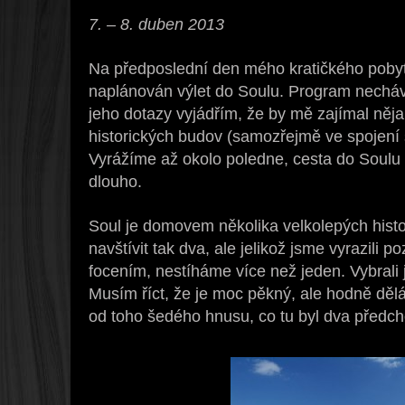
7. – 8. duben 2013
Na předposlední den mého kratičkého pobytu
naplánován výlet do Soulu. Program nechává
jeho dotazy vyjádřím, že by mě zajímal něj
historických budov (samozřejmě ve spojení 
Vyrážíme až okolo poledne, cesta do Soulu
dlouho.
Soul je domovem několika velkolepých hist
navštívit tak dva, ale jelikož jsme vyrazili p
focením, nestíháme více než jeden. Vybral
Musím říct, že je moc pěkný, ale hodně dělá
od toho šedého hnusu, co tu byl dva předch