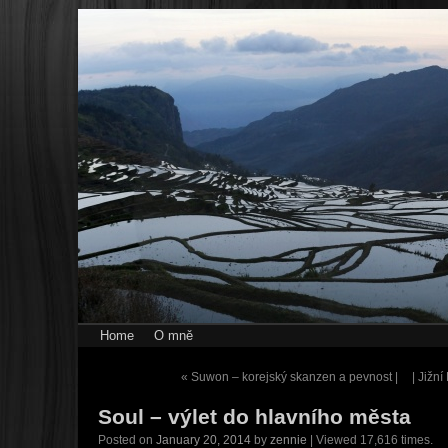
Home
O mně
«
Suwon – korejský skanzen a pevnost |
| Jižn
Soul – výlet do hlavního města
Posted on
January 20, 2014
by
zennie
| Viewed 17,616 times.