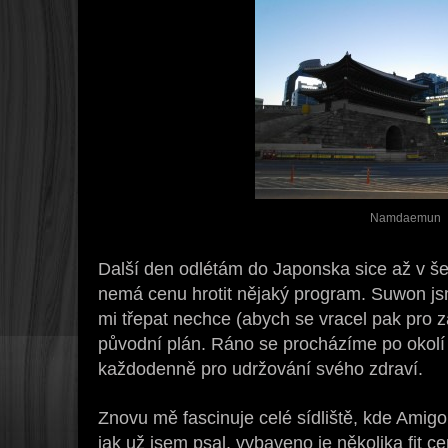
Namdaemun
Další den odlétám do Japonska sice až v še
nemá cenu hrotit nějaký program. Suwon js
mi třepat nechce (abych se vracel pak pro za
původní plán. Ráno se procházíme po okolí 
každodenně pro udržování svého zdraví.
Znovu mě fascinuje celé sídliště, kde Amigo
jak už jsem psal, vybaveno je několika fit c