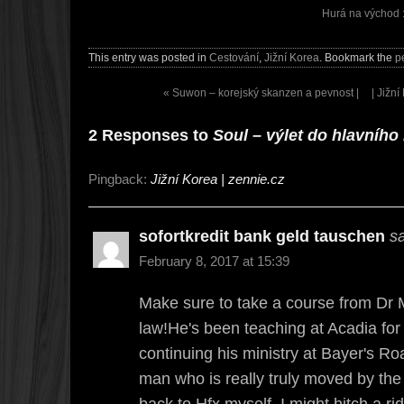
Hurá na východ :
This entry was posted in
Cestování
,
Jižní Korea
. Bookmark the
p
«
Suwon – korejský skanzen a pevnost |
| Jižn
2 Responses to
Soul – výlet do hlavního
Pingback:
Jižní Korea | zennie.cz
sofortkredit bank geld tauschen
s
February 8, 2017 at 15:39
Make sure to take a course from Dr M
law!He's been teaching at Acadia for
continuing his ministry at Bayer's Ro
man who is really truly moved by the 
back to Hfx myself, I might hitch a ri