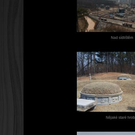
Nad sídlištěm
Nějaké staré hro