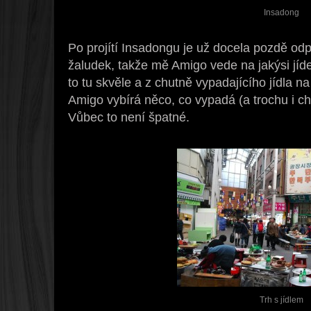
Insadong
Po projítí Insadongu je už docela pozdě od
žaludek, takže mě Amigo vede na jakýsi jídel
to tu skvěle a z chutně vypadajícího jídla 
Amigo vybírá něco, co vypadá (a trochu i c
Vůbec to není špatné.
Trh s jídlem