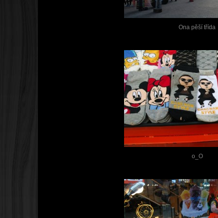
Ona pěší třída
o_O