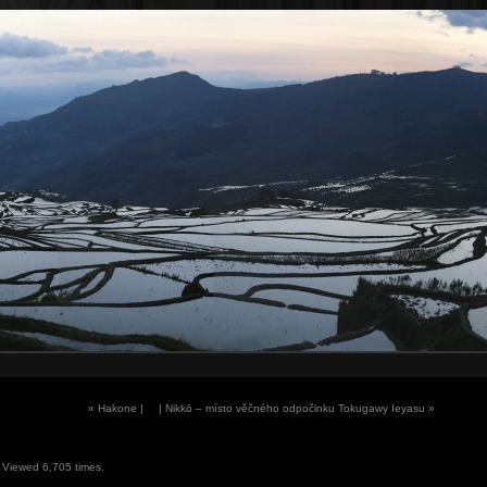
«
Hakone |
| Nikkō – místo věčného odpočinku Tokugawy Ieyasu
»
 Viewed 6,705 times.