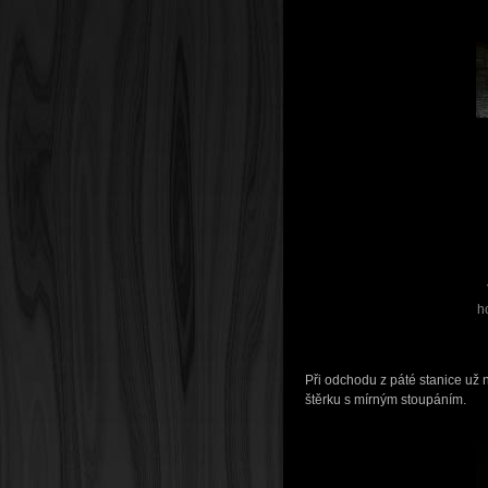
h
Při odchodu z páté stanice už 
štěrku s mírným stoupáním.