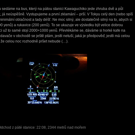
u sedáme na bus, který na pátou stanici Kawaguchiko jede zhruba dvě a půl
, já neúspěšně. Vystupujeme a první zklamání – prší. V Tokyu celý den (nebo spíš
inimální oblačnost a tady déšť. Ne moc silný, ale dostatečně silný na to, abych si
00 yenů) a rukavice (200 yenů). To se ukazuje ve výsledku být velice dobrou
anici už to samé stojí 2000+1000 yenů. Převlékáme se, dáváme si horké kafe na
avače v obchodě se ještě ptám, jestli netuší, jaká je předpověď, jestli má celou
, že celou noc rozhodně pršet nebude (…).
dchod z páté stanice: 22:08, 2344 metrů nad mořem