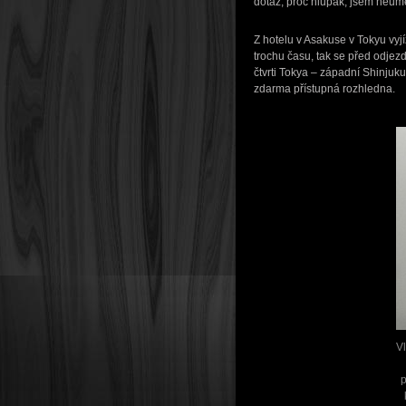
dotaz, proč hlupák, jsem neumě
Z hotelu v Asakuse v Tokyu vy
trochu času, tak se před odjez
čtvrti Tokya – západní Shinjuku
zdarma přístupná rozhledna.
V
p