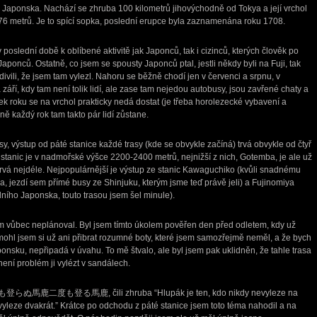
 Japonska. Nachází se zhruba 100 kilometrů jihovýchodně od Tokya a její vrchol
 metrů. Je to spící sopka, poslední erupce byla zaznamenána roku 1708.
v poslední době k oblíbené aktivitě jak Japonců, tak i cizinců, kterých člověk po
Japonců. Ostatně, co jsem se spousty Japonců ptal, jestli někdy byli na Fuji, tak
divili, že jsem tam vylezl. Nahoru se běžně chodí jen v červenci a srpnu, v
áří, kdy tam není tolik lidí, ale zase tam nejedou autobusy, jsou zavřené chaty a
bytek roku se na vrchol prakticky nedá dostat (je třeba horolezecké vybavení a
ě každý rok tam takto pár lidí zůstane.
asy, výstup od páté stanice každé trasy (kde se obvykle začíná) trvá obvykle od čtyř
h stanic je v nadmořské výšce 2200-2400 metrů, nejnižší z nich, Gotemba, je ale už
trvá nejdéle. Nejpopulárnější je výstup ze stanic Kawaguchiko (kvůli snadnému
, jezdí sem přímé busy ze Shinjuku, kterým jsme teď právě jeli) a Fujinomiya
ního Japonska, touto trasou jsem šel minule).
em vůbec neplánoval. Byl jsem tímto úkolem pověřen den před odletem, kdy už
ohl jsem si už ani přibrat rozumné boty, které jsem samozřejmě neměl, a že bych
aponsku, nepřipadá v úvahu. To mě štvalo, ale byl jsem pak uklidněn, že tahle trasa
není problém ji vylézt v sandálech.
 一度も登らぬ馬鹿二度も登る馬鹿, čili zhruba “Hlupák je ten, kdo nikdy nevyleze na
i vyleze dvakrát.” Krátce po odchodu z páté stanice jsem toto téma nahodil a na