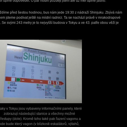
l úplně odpovědět. O pár hodin později jsem ale už měl úplně jasno.
jíždíme před šestou hodinou, bus nám jede 19:30 z nádraží Shinjuku. Zbývá nám
dem jdeme podívat ještě na místní radnici. Ta se nachází právě v mrakodrapové
. Se svými 243 metry je to nejvyšší budova v Tokyu a ve 43. patře obou věží je
laky v Tokyu jsou vybaveny informačními panely, které
zobrazují následující stanice a všechny možné
řestupy (dole). Kromě toho také pak řazení vagonu a
kde bude který vagon (v blízkosti eskalátorů, výtahů,