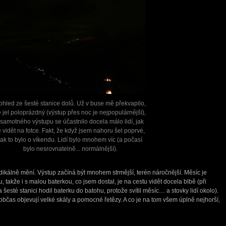
ohled ze šesté stanice dolů. Už v buse mě překvapilo,
 jel poloprázdný (výstup přes noc je nejpopulárnější),
 samotného výstupu se účastnilo docela málo lidí, jak
e vidět na fotce. Fakt, že když jsem nahoru šel poprvé,
tak to bylo o víkendu. Lidí bylo mnohem víc (a počasí
bylo nesrovnatelně... normálnější).
adikálně mění. Výstup začíná být mnohem strmější, terén náročnější. Měsíc je
, takže i s malou baterkou, co jsem dostal, je na cestu vidět docela blbě (při
esté stanici hodil baterku do batohu, protože svítil měsíc… a stovky lidí okolo).
bčas objevují velké skály a pomocné řetězy. A co je na tom všem úplně nejhorší,