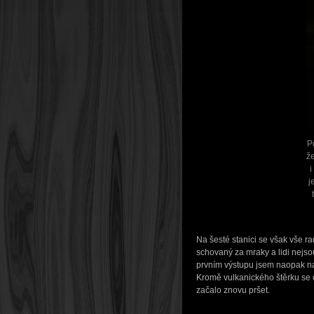
P
že
i
j
Na šesté stanici se však vše r
schovaný za mraky a lidi nejsou
prvním výstupu jsem naopak na š
Kromě vulkanického štěrku se o
začalo znovu pršet.