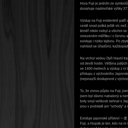
Hora Fuji je jedním ze symbolů
dosahuje nadmořské výšky 3776
Výstup na Fuji evidentně patří 
cestě snad potká ještě víc než 
téměř nikdo nebyl a všichni se 
omezeném měřítku i v červnu a z
existuje i riziko tajfunu. Po z
nahlásit se úřadům), každopádn
Na vrchol vedou čtyři hlavní tr
od devíti hodin. Většina pátýc
ve 1400 metrech a výstup z ní 
přístupu z východního Japonska
(nejsnazší dostupnost z východ
To, že znovu půjdu na Fuji, js
jsem byl dávno nabalený a nem
boty svojí velikosti sehnal v J
jsou v podstatě jen “schody” a 
Existuje japonské přísloví
Fuji, a hlupák je ten, kdo na n