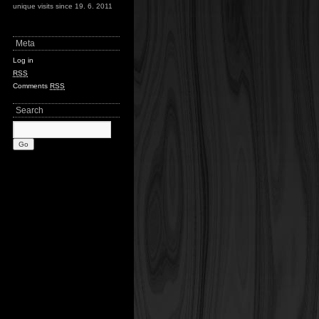
unique visits since 19. 6. 2011
Meta
Log in
RSS
Comments
RSS
Search