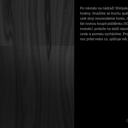
Po návratu na nádraží Shinjuk
hodiny. Snažíme se trochu spát
celé dny) nesnesitelné horko, m
šel rovnou koupit pláštěnku (5
investicí, protože na další st
cestu a pomalu vycházíme. Prod
noc pršet nebo co, ujišťuje mě
O