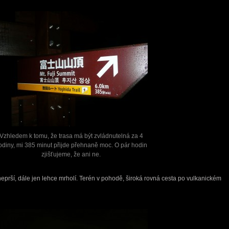
Vzhledem k tomu, že trasa má být zvládnutelná za 4
odiny, mi 385 minut přijde přehnaně moc. O pár hodin
zjišťujeme, že ani ne.
neprší, dále jen lehce mrholí. Terén v pohodě, široká rovná cesta po vulkanickém