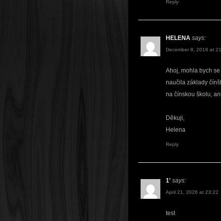
Reply
HELENA
says:
December 8, 2018 at 2
Ahoj, mohla bych se 
naučila základy čínšt
na čínskou školu, an
Děkuji,
Helena
Reply
1'
says:
April 21, 2026 at 23:22
test