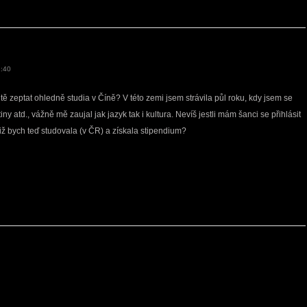
1:40
tě zeptat ohledně studia v Číně? V této zemi jsem strávila půl roku, kdy jsem se
iny atd., vážně mě zaujal jak jazyk tak i kultura. Nevíš jestli mám šanci se přihlásit
iž bych teď studovala (v ČR) a získala stipendium?