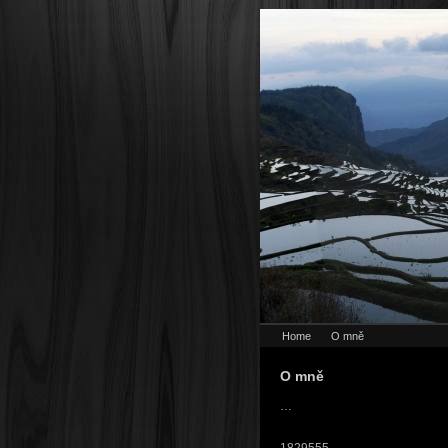
Home
O mně
O mně
…