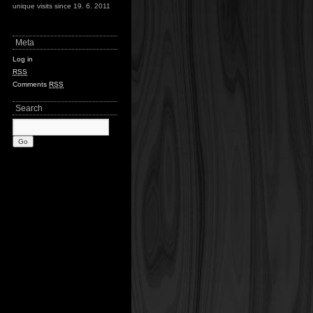
unique visits since 19. 6. 2011
Meta
Log in
RSS
Comments
RSS
Search