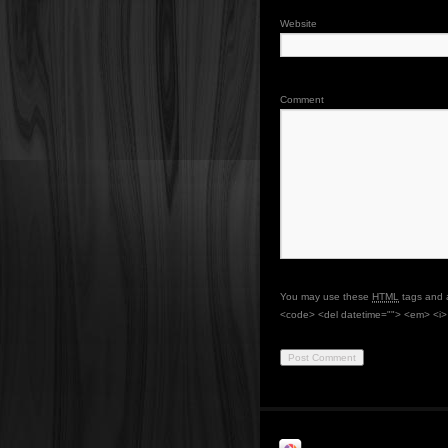
Website
Comment
You may use these
HTML
tags and a
<code> <del datetime=""> <em> <i> 