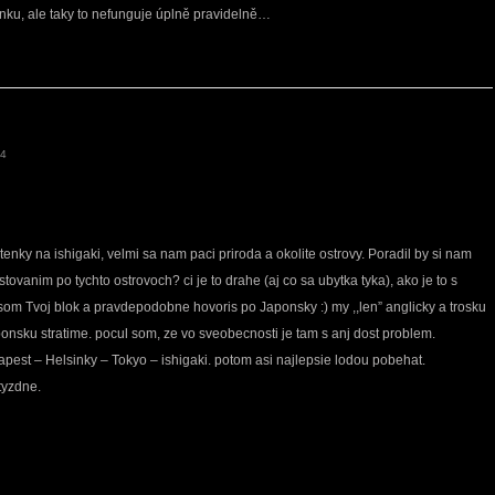
inku, ale taky to nefunguje úplně pravidelně…
44
tenky na ishigaki, velmi sa nam paci priroda a okolite ostrovy. Poradil by si nam
stovanim po tychto ostrovoch? ci je to drahe (aj co sa ubytka tyka), ako je to s
om Tvoj blok a pravdepodobne hovoris po Japonsky :) my ,,len” anglicky a trosku
ponsku stratime. pocul som, ze vo sveobecnosti je tam s anj dost problem.
pest – Helsinky – Tokyo – ishigaki. potom asi najlepsie lodou pobehat.
tyzdne.