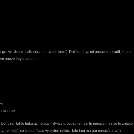
:
 gruzie. Jsem nadšená z letu vrtulníkem:). Dokázal bys mi prosxím poradit, kde se
em pouze lety letadlem…
ys:
7 at 09:39
 bohužel, tahle linka už nelétá :( Byla v provozu jen asi tři měsíce, než se to zrušilo
by, jak říkáš, se čas od času vyskytne někdo, kdo tam ma pár měsíců otevře