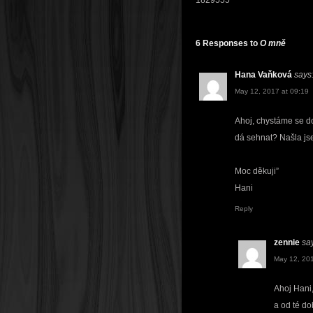
1829555
6 Responses to
O mně
Hana Vaňková
says
May 12, 2017 at 09:19
Ahoj, chystáme se do
dá sehnat? Našla js
Moc děkuji”
Hani
Reply
zennie
sa
May 12, 201
Ahoj Hani,
a od té do