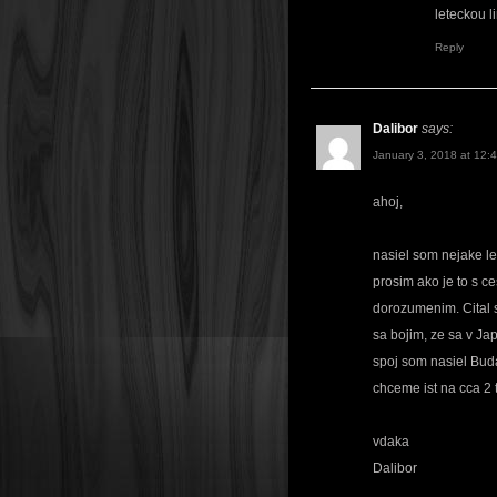
leteckou l
Reply
Dalibor
says:
January 3, 2018 at 12:
ahoj,
nasiel som nejake le
prosim ako je to s ce
dorozumenim. Cital s
sa bojim, ze sa v Ja
spoj som nasiel Buda
chceme ist na cca 2 
vdaka
Dalibor