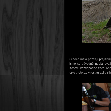
O něco málo později přejíždí
jsme se původně neplánovali 
Kosovu každopádně začal oběde
také proto, že v restauraci u si