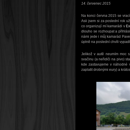
14. červenec 2015
Na konci června 2015 se vrací
Asii jsem si za poslední rok 
co organizují mí kamarádi v
Ex
dlouho se rozhoupat a přihlási
námi jede i můj kamarád Pavel
úplně na poslední chvíli vypad
Jelikož v autě neumím moc sp
svačinu (a neřidiči na pivo) 
kde zastavujeme v náhodné ve
zaplatit drobnými eury) a krát