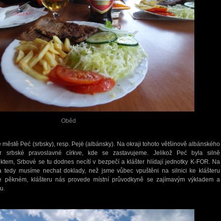
Oběd
e městě Peć (srbsky), resp. Pejë (albánsky). Na okraji tohoto většinově albánského
r srbské pravoslavné církve, kde se zastavujeme. Jelikož Peć byla silně
em, Srbové se tu dodnes necítí v bezpečí a klášter hlídají jednotky K-FOR. Na
a tedy musíme nechat doklady, než jsme vůbec vpuštěni na silnici ke klášteru
e pěkném, klášteru nás provede místní průvodkyně se zajímavým výkladem a
u.