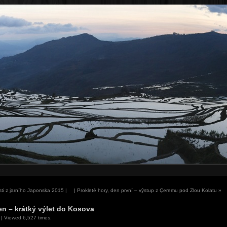
ti z jarního Japonska 2015 |
| Prokleté hory, den první – výstup z Çeremu pod Zlou Kolatu
»
ren – krátký výlet do Kosova
| Viewed 6,527 times.