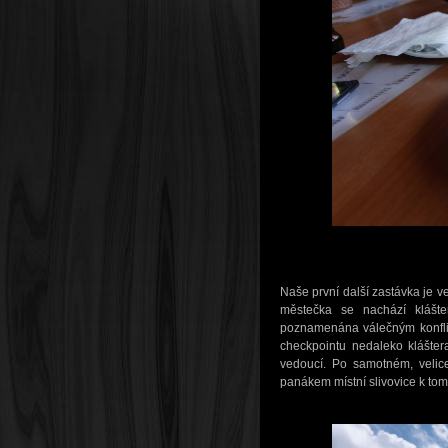
Naše první další zastávka je v
městečka se nachází klášte
poznamenána válečným konflikt
checkpointu nedaleko klášter
vedoucí. Po samotném, velic
panákem místní slivovice k tom