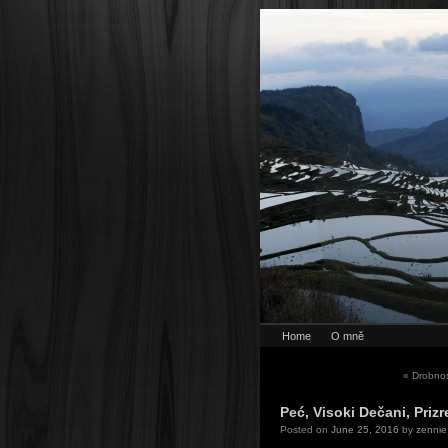
Home
O mně
«
Drobnos
Peć, Visoki Dečani, Priz
Posted on
June 25, 2016
by
zennie