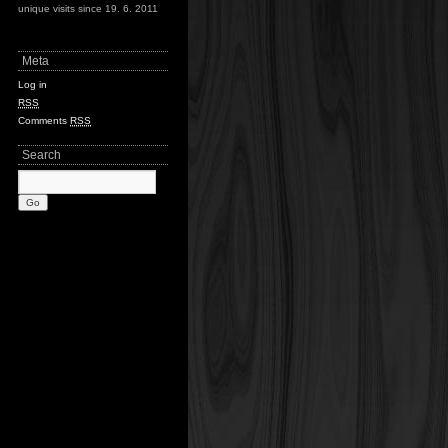
unique visits since 19. 6. 2011
Meta
Log in
RSS
Comments
RSS
Search