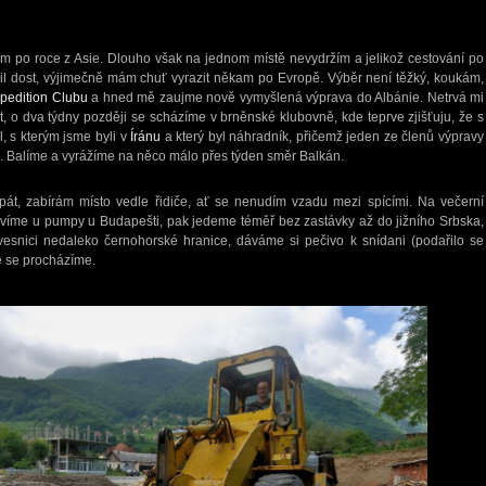
m po roce z Asie. Dlouho však na jednom místě nevydržím a jelikož cestování po
užil dost, výjimečně mám chuť vyrazit někam po Evropě. Výběr není těžký, koukám,
pedition Clubu
a hned mě zaujme nově vymyšlená výprava do Albánie. Netrvá mi
t, o dva týdny později se scházíme v brněnské klubovně, kde teprve zjišťuju, že s
, s kterým jsme byli v
Íránu
a který byl náhradník, přičemž jeden ze členů výpravy
l. Balíme a vyrážíme na něco málo přes týden směr Balkán.
át, zabírám místo vedle řidiče, ať se nenudím vzadu mezi spícími. Na večerní
stavíme u pumpy u Budapešti, pak jedeme téměř bez zastávky až do jižního Srbska,
snici nedaleko černohorské hranice, dáváme si pečivo k snídani (podařilo se
ce se procházíme.