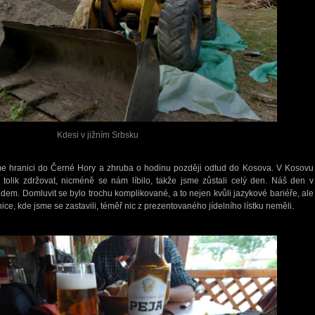
Kdesi v jižním Srbsku
me hranici do Černé Hory a zhruba o hodinu později odtud do Kosova. V Kosovu
tolik zdržovat, nicméně se nám líbilo, takže jsme zůstali celý den. Náš den v
m. Domluvit se bylo trochu komplikované, a to nejen kvůli jazykové bariéře, ale
lnice, kde jsme se zastavili, téměř nic z prezentovaného jídelního lístku neměli.