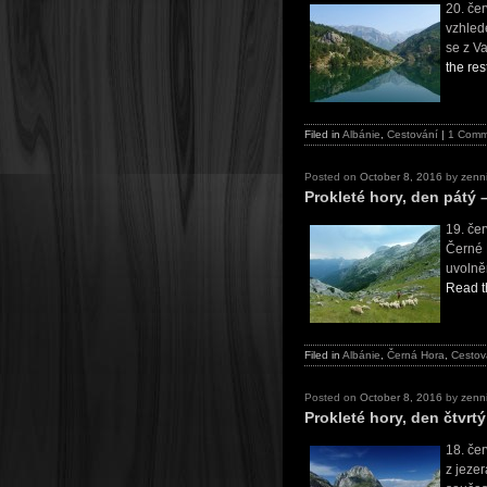
20. če
vzhlede
se z V
the res
Filed in
Albánie
,
Cestování
|
1 Comm
Posted on
October 8, 2016
by
zenn
Prokleté hory, den pátý 
19. če
Černé 
uvolně
Read th
Filed in
Albánie
,
Černá Hora
,
Cestov
Posted on
October 8, 2016
by
zenn
Prokleté hory, den čtvrt
18. če
z jeze