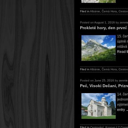
Filed in
Albánie
,
Černá Hora
,
Cestov
Posted on
August 1, 2016
by
zenni
Prokleté hory, den prvn
15. če
úplně 
vstává
Read th
Filed in
Albánie
,
Černá Hora
,
Cestov
Posted on
June 25, 2016
by
zennie
Peć, Visoki Dečani, Priz
14. če
jednom 
výjime
entry
Filed in
Cestování
,
Kosovo
|
2 Comm