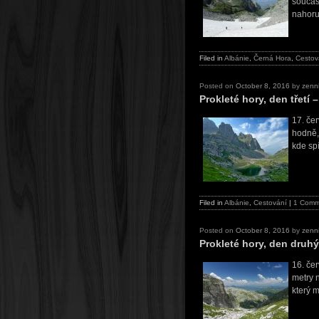
součas
nahor
Filed in
Albánie
,
Černá Hora
,
Cestov
Posted on
October 8, 2016
by
zenn
Prokleté hory, den třetí 
17. če
hodně,
kde sp
Filed in
Albánie
,
Cestování
|
1 Comm
Posted on
October 8, 2016
by
zenn
Prokleté hory, den druhý
16. če
metry 
který 