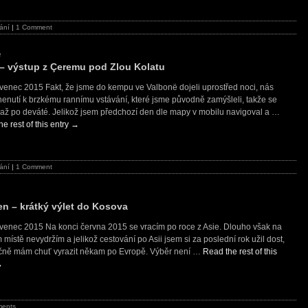
ání
|
1 Comment
e
í – výstup z Çeremu pod Zlou Kolatu
rvenec 2015 Fakt, že jsme do kempu ve Valbonë dojeli uprostřed noci, nás
nenutí k brzkému rannímu vstávání, které jsme původně zamýšleli, takže se
 až po deváté. Jelikož jsem předchozí den dle mapy v mobilu navigoval a …
e rest of this entry
→
ání
|
1 Comment
ren – krátký výlet do Kosova
rvenec 2015 Na konci června 2015 se vracím po roce z Asie. Dlouho však na
místě nevydržím a jelikož cestování po Asii jsem si za poslední rok užil dost,
čně mám chuť vyrazit někam po Evropě. Výběr není …
Read the rest of this
→
ents