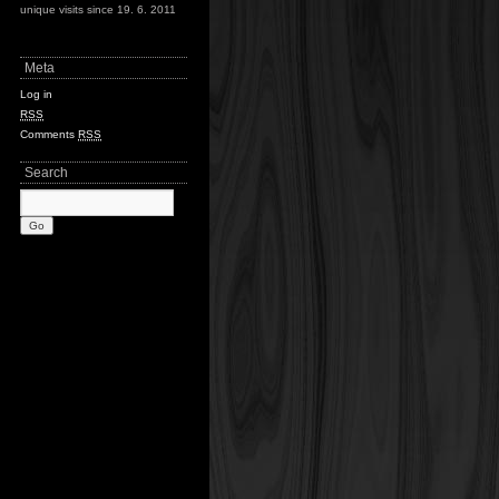
unique visits since 19. 6. 2011
Meta
Log in
RSS
Comments
RSS
Search