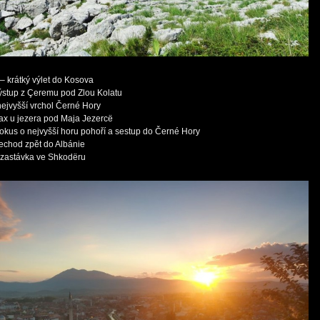
 – krátký výlet do Kosova
výstup z Çeremu pod Zlou Kolatu
nejvyšší vrchol Černé Hory
elax u jezera pod Maja Jezercë
 pokus o nejvyšší horu pohoří a sestup do Černé Hory
řechod zpět do Albánie
 zastávka ve Shkodëru