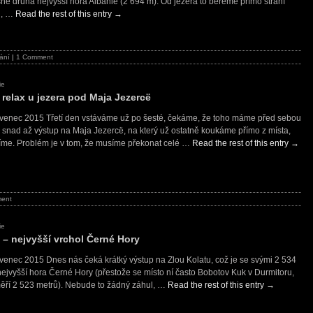
ně druhá nejvyšší hora Albánie (2 694 m). Od jezera to bereme přímo strání
u, …
Read the rest of this entry
→
ání
|
1 Comment
ie
– relax u jezera pod Maja Jezercë
rvenec 2015 Třetí den vstáváme už po šesté, čekáme, že toho máme před sebou
 snad až výstup na Maja Jezercë, na který už ostatně koukáme přímo z místa,
íme. Problém je v tom, že musíme překonat celé …
Read the rest of this entry
→
ent
ie
 – nejvyšší vrchol Černé Hory
rvenec 2015 Dnes nás čeká krátký výstup na Zlou Kolatu, což je se svými 2 534
nejvyšší hora Černé Hory (přestože se místo ní často Bobotov Kuk v Durmitoru,
měří 2 523 metrů). Nebude to žádný záhul, …
Read the rest of this entry
→