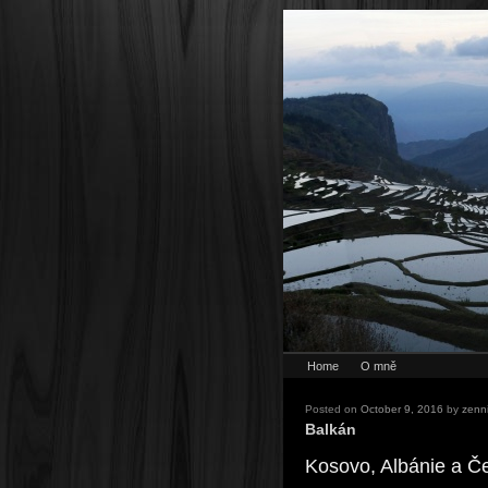
Home
O mně
Posted on
October 9, 2016
by
zenn
Balkán
Kosovo, Albánie a Č