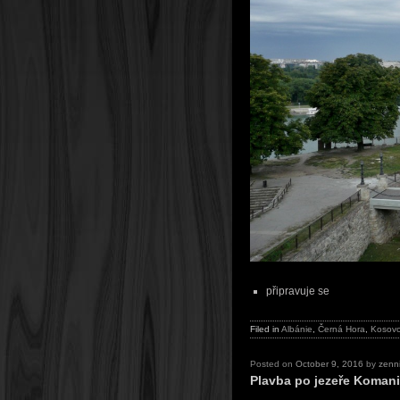
připravuje se
Filed in
Albánie
,
Černá Hora
,
Kosov
Posted on
October 9, 2016
by
zenn
Plavba po jezeře Komani