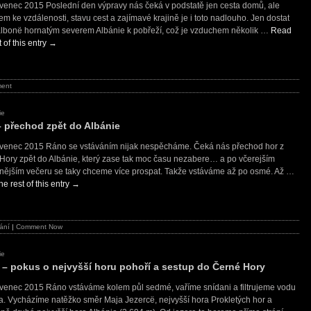
rvenec 2015 Poslední den výpravy nás čeká v podstatě jen cesta domů, ale
m ke vzdálenosti, stavu cest a zajímavé krajině je i toto nadlouho. Jen dostat
albonë hornatým severem Albánie k pobřeží, což je vzduchem několik …
Read
t of this entry
→
ent
ie
– přechod zpět do Albánie
rvenec 2015 Ráno se vstáváním nijak nespěcháme. Čeká nás přechod hor z
Hory zpět do Albánie, který zase tak moc času nezabere… a po včerejším
nějším večeru se taky chceme více prospat. Takže vstáváme až po osmé. Až …
e rest of this entry
→
ání
|
Comment Now
ie
ý – pokus o nejvyšší horu pohoří a sestup do Černé Hory
rvenec 2015 Ráno vstáváme kolem půl sedmé, vaříme snídani a filtrujeme vodu
ra. Vycházíme natěžko směr Maja Jezercë, nejvyšší hora Prokletých hor a