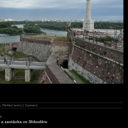
o
,
Přehled zemí
|
1 Comment
ie
 a zastávka ve Shkodëru