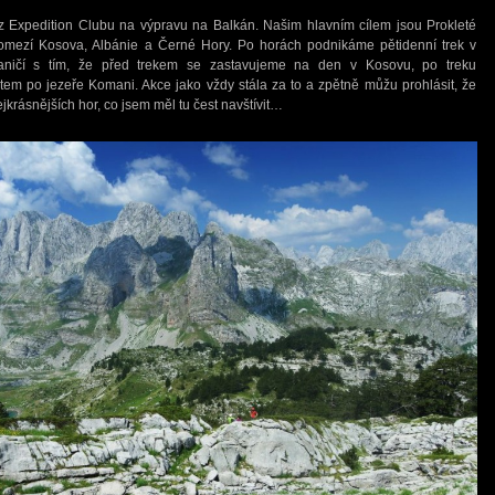
 z Expedition Clubu na výpravu na Balkán. Našim hlavním cílem jsou Prokleté
 pomezí Kosova, Albánie a Černé Hory. Po horách podnikáme pětidenní trek v
aničí s tím, že před trekem se zastavujeme na den v Kosovu, po treku
ktem po jezeře Komani. Akce jako vždy stála za to a zpětně můžu prohlásit, že
jkrásnějších hor, co jsem měl tu čest navštívit…